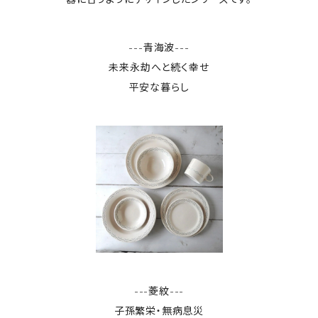
---青海波---
未来永劫へと続く幸せ
平安な暮らし
---菱紋---
子孫繁栄・無病息災