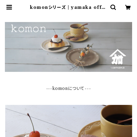
komonシリーズ | yamaka offic
ial shop - 山加商店 公式オンライ
ンショップ
---komonについて---