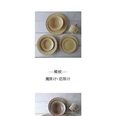
---鱗紋---
魔除け・厄除け