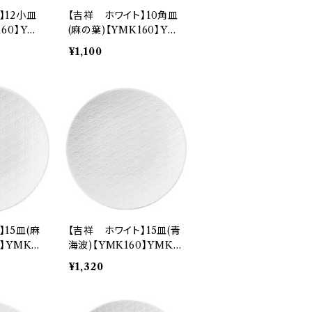
】12小皿
【吉祥 ホワイト】10角皿
160】YM
(麻の葉)【YMK160】YM
K161-252
¥1,100
15皿(麻
【吉祥 ホワイト】15皿(青
】YMK16
海波)【YMK160】YMK1
62-318
¥1,320