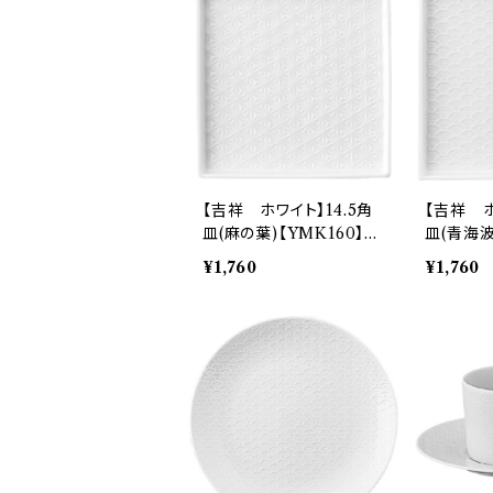
【吉祥 ホワイト】14.5角
【吉祥 ホ
皿(麻の葉)【YMK160】Y
皿(青海波
MK161-255
MK162-
¥1,760
¥1,760