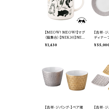
【MEOW! MEOW!】マグ
【吉祥-ジ
（猫集合）【NEK30】NEK
ディナー
31-11
MK170】
¥1,430
¥55,00
【吉祥-ジパング-】ペア猪
【吉祥-ジ