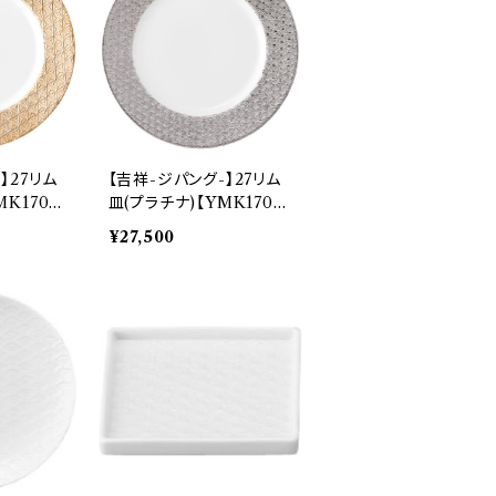
】27リム
【吉祥-ジパング-】27リム
K170】
皿(プラチナ)【YMK170】
YMK172-319
¥27,500