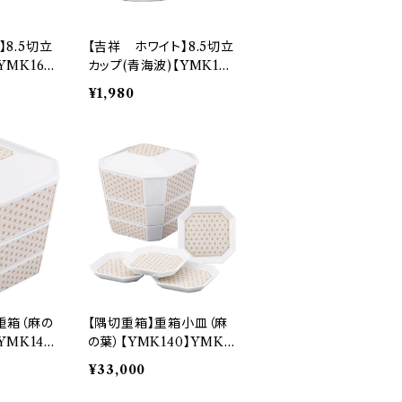
】8.5切立
【吉祥 ホワイト】8.5切立
YMK16
カップ(青海波)【YMK16
C
0】YMK162-28C
¥1,980
重箱（麻の
【隅切重箱】重箱小皿（麻
YMK141
の葉）【YMK140】YMK1
41-381
¥33,000