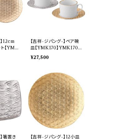
】12cm
【吉祥-ジパング-】ペア碗
ト【YMK
皿【YMK170】YMK170-
164
1
¥27,500
-】箸置き
【吉祥-ジパング-】12小皿