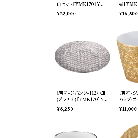
口セット【YMK170】YM
揃【YMK1
K170-22
403
¥22,000
¥16,500
【吉祥-ジパング-】12小皿
【吉祥-ジ
(プラチナ)【YMK170】Y
カップ(ゴ
MK172-333
0】YMK1
¥8,250
¥11,000