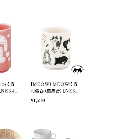
にゃ】寿
【MEOW! MEOW!】寿
【NEK4
司湯呑（猫集合）【NEK3
0】NEK31-327
¥1,210