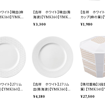
ホワイト】碗皿(麻
【吉祥 ホワイト】碗皿(青
【吉祥 ホワイト
MK160】YMK16
海波)【YMK160】YMK1
カップ(麻の葉)【
62-28
0】YMK161-28
¥3,300
¥1,980
ワイト】27リム
【吉祥 ホワイト】27リム
【隅切重箱】3段
)【YMK160】Y
皿(青海波)【YMK160】Y
葉）【YMK140】
319
MK162-319
-380
¥4,180
¥27,500