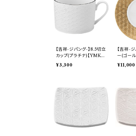
【吉祥-ジパング-】8.5切立
【吉祥-ジ
カップ(プラチナ)【YMK17
ー(ゴール
0】YMK172-28C
YMK171
¥3,300
¥11,000