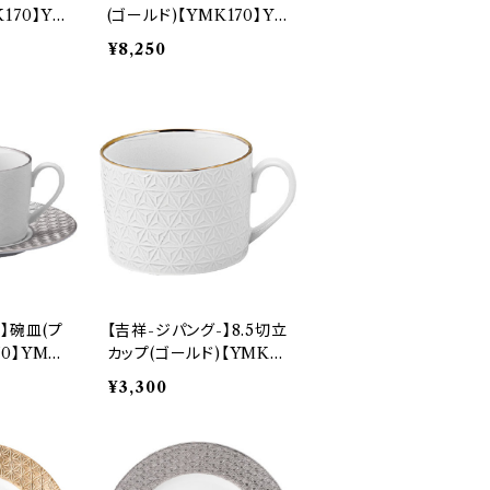
170】Y
(ゴールド)【YMK170】Y
MK171-333
¥8,250
】碗皿(プ
【吉祥-ジパング-】8.5切立
70】YMK
カップ(ゴールド)【YMK17
0】YMK171-28C
¥3,300