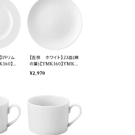
】19リム
【吉祥 ホワイト】23皿(麻
K160】Y
の葉)【YMK160】YMK16
1-332
¥2,970