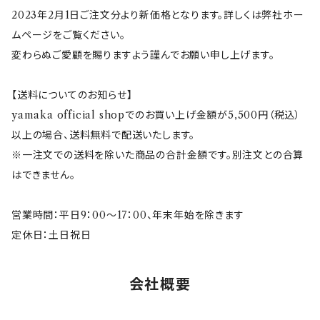
2023年2月1日ご注文分より新価格となります。詳しくは弊社ホー
ムページをご覧ください。
Paddington(パディントン)
mommoto(ももっと）
変わらぬご愛顧を賜りますよう謹んでお願い申し上げます。
コジコジ
【送料についてのお知らせ】
yamaka official shopでのお買い上げ金額が5,500円（税込）
ピングー
以上の場合、送料無料で配送いたします。
※一注文での送料を除いた商品の合計金額です。別注文との合算
ホワイトタイガーとブラックタイガー
はできません。
営業時間：平日9：00～17：00、年末年始を除きます
定休日：土日祝日
会社概要