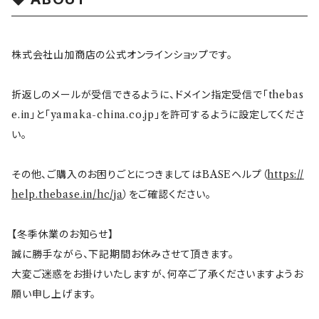
その他
mofusand（モフサンド）
香蘭社
吉祥
メイメイウェア
株式会社山加商店の公式オンラインショップです。
mofsand×日比谷花壇
HANAE MORI(ハナエモリ)
隅切り重箱
SoSo(ソソ）
折返しのメールが受信できるように、ドメイン指定受信で「thebas
助六の日常
THE BEATLES(ザ・ビートルズ)
komon(コモン)
旅籠
e.in」と「yamaka-china.co.jp」を許可するように設定してくださ
い。
コウペンちゃん
アニカ・ヒュエット
華日和
わんなり
その他、ご購入のお困りごとにつきましてはBASEヘルプ（
https://
help.thebase.in/hc/ja
）をご確認ください。
ちびまる子ちゃんandクレヨンしんちゃん
【山加商店×yaeko】migratory bird
HAPPY DINING(ハッピーダイニング)
プラティコ
【冬季休業のお知らせ】
クレヨンしんちゃん
tissage(ティサージュ）
titto(チット)
誠に勝手ながら、下記期間お休みさせて頂きます。
大変ご迷惑をお掛けいたしますが、何卒ご了承くださいますようお
ハローキティ
結
願い申し上げます。