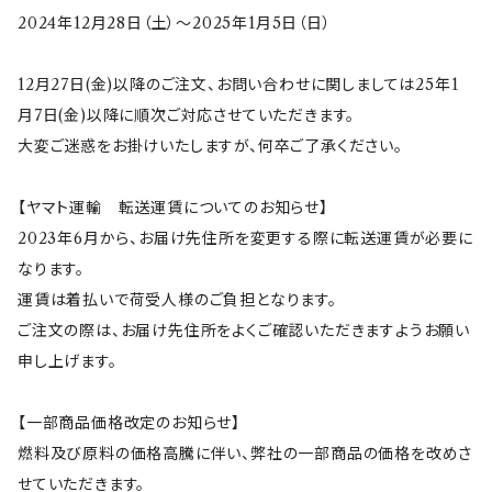
サンリオキャラクターズ
すずめ茶器
2024年12月28日（土）～2025年1月5日（日）
ちびまる子ちゃん
frill(フリル)
12月27日(金)以降のご注文、お問い合わせに関しましては25年1
月7日(金)以降に順次ご対応させていただきます。
大変ご迷惑をお掛けいたしますが、何卒ご了承ください。
LINE CREATORS
honoka(ほのか）
【ヤマト運輸 転送運賃についてのお知らせ】
うさまる
マクミラン・アリス
スクエア
2023年6月から、お届け先住所を変更する際に転送運賃が必要に
なります。
ねこぺん日和
Gaspard et Lisa(リサとガスパール)
サークル
運賃は着払いで荷受人様のご負担となります。
ご注文の際は、お届け先住所をよくご確認いただきますようお願い
ボンレス犬とボンレス猫
I'm Doraemon(ドラえもん)
花色
申し上げます。
愛しすぎて大好きすぎる。
ウルポとトゥルポ
ToH(Re50)
【一部商品価格改定のお知らせ】
燃料及び原料の価格高騰に伴い、弊社の一部商品の価格を改めさ
リラックマ
鉄鉢（てっぱち）
せていただきます。