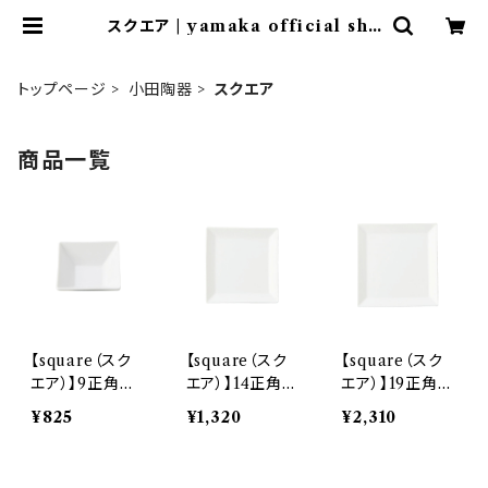
スクエア | yamaka official sho
p - 山加商店 公式オンラインショップ
トップページ
小田陶器
スクエア
商品一覧
【square（スク
【square（スク
【square（スク
エア）】9正角皿
エア）】14正角皿
エア）】19正角皿
（白) O-P004
（白) O-P003
（白) O-P002
¥825
¥1,320
¥2,310
01
01
01