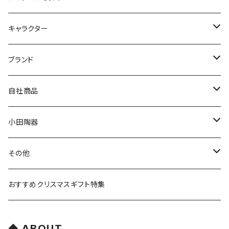
九谷焼
キャラクター
マグ＆カップ
ムーミン
ブランド
80th記念アイテム
プレート
MOOMIN ANIMATION
LA AMYS(エミーズ)
自社商品
リトルミイの日記念アイテム
ボウル
スヌーピー
LISA LARSON(リサラーソン)
ねこ企画
小田陶器
ガラスウェア
ピーターラビット
LAURA ASHLEY(ローラ アシュレイ)
Cecera(セセラ)
さざなみ
その他
カトラリー
ポケットモンスター
Finlayson(フィンレイソン)
CELEC(セレック)
吉祥
リサイクル食器
おすすめクリスマスギフト特集
お子様用食器
ちいかわ
日比谷花壇
ユニバーサルプレート
櫛目
ABOUT