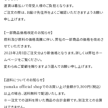
ねこぺん日和
Gaspard et Lisa(リサとガスパール)
サークル
運賃は着払いで荷受人様のご負担となります。
ご注文の際は、お届け先住所をよくご確認いただきますようお願い
ボンレス犬とボンレス猫
I'm Doraemon(ドラえもん)
花色
申し上げます。
愛しすぎて大好きすぎる。
ウルポとトゥルポ
ToH(Re50)
【一部商品価格改定のお知らせ】
燃料及び原料の価格高騰に伴い、弊社の一部商品の価格を改めさ
リラックマ
鉄鉢（てっぱち）
せていただきます。
2023年2月1日ご注文分より新価格となります。詳しくは弊社ホー
ムページをご覧ください。
Paddington(パディントン)
mommoto(ももっと）
変わらぬご愛顧を賜りますよう謹んでお願い申し上げます。
コジコジ
【送料についてのお知らせ】
yamaka official shopでのお買い上げ金額が5,500円（税込）
ピングー
以上の場合、送料無料で配送いたします。
※一注文での送料を除いた商品の合計金額です。別注文との合算
ホワイトタイガーとブラックタイガー
はできません。