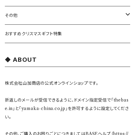
ガラスウェア
ピーターラビット
LAURA ASHLEY(ローラ アシュレイ)
Cecera(セセラ)
さざなみ
その他
カトラリー
ポケットモンスター
Finlayson(フィンレイソン)
CELEC(セレック)
吉祥
リサイクル食器
おすすめクリスマスギフト特集
お子様用食器
ちいかわ
日比谷花壇
ユニバーサルプレート
櫛目
ABOUT
その他
mofusand（モフサンド）
香蘭社
吉祥
メイメイウェア
株式会社山加商店の公式オンラインショップです。
mofsand×日比谷花壇
HANAE MORI(ハナエモリ)
隅切り重箱
SoSo(ソソ）
折返しのメールが受信できるように、ドメイン指定受信で「thebas
助六の日常
THE BEATLES(ザ・ビートルズ)
komon(コモン)
旅籠
e.in」と「yamaka-china.co.jp」を許可するように設定してくださ
い。
コウペンちゃん
アニカ・ヒュエット
華日和
わんなり
その他、ご購入のお困りごとにつきましてはBASEヘルプ（
https://