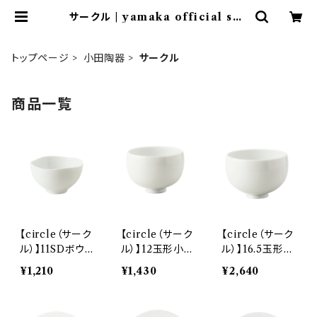
サークル | yamaka official sho
p - 山加商店 公式オンラインショップ
トップページ
小田陶器
サークル
商品一覧
【circle（サーク
【circle（サーク
【circle（サーク
ル）】11SDボウル
ル）】12玉形小丼
ル）】16.5玉形大
(白) O-M015
(白) O-M030
丼(白) O-M0
¥1,210
¥1,430
¥2,640
01
01
2901