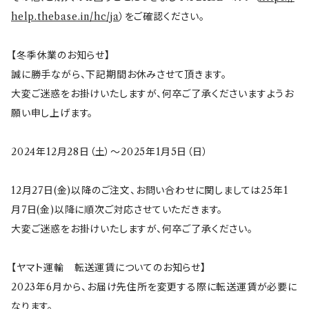
help.thebase.in/hc/ja
）をご確認ください。
ちびまる子ちゃんandクレヨンしんちゃん
【山加商店×yaeko】migratory bird
HAPPY DINING(ハッピーダイニング)
プラティコ
【冬季休業のお知らせ】
クレヨンしんちゃん
tissage(ティサージュ）
titto(チット)
誠に勝手ながら、下記期間お休みさせて頂きます。
大変ご迷惑をお掛けいたしますが、何卒ご了承くださいますようお
ハローキティ
結
願い申し上げます。
サンリオキャラクターズ
すずめ茶器
2024年12月28日（土）～2025年1月5日（日）
ちびまる子ちゃん
frill(フリル)
12月27日(金)以降のご注文、お問い合わせに関しましては25年1
月7日(金)以降に順次ご対応させていただきます。
大変ご迷惑をお掛けいたしますが、何卒ご了承ください。
LINE CREATORS
honoka(ほのか）
【ヤマト運輸 転送運賃についてのお知らせ】
うさまる
マクミラン・アリス
スクエア
2023年6月から、お届け先住所を変更する際に転送運賃が必要に
なります。