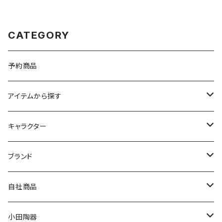
CATEGORY
予約商品
アイテムから探す
九谷焼
キャラクター
マグ＆カップ
ムーミン
ブランド
80th記念アイテム
プレート
MOOMIN ANIMATION
LA AMYS(エミーズ)
自社商品
リトルミイの日記念アイテム
ボウル
スヌーピー
LISA LARSON(リサラーソン)
ねこ企画
小田陶器