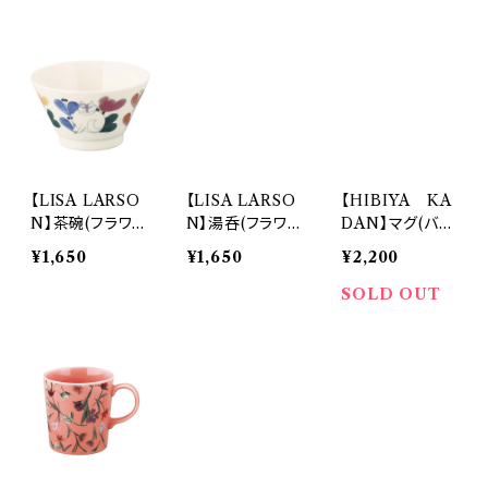
(ビーフォード ボ
ズ)【LA130】LA
RA ASHLEY】
ウズ)【LAURA
131-346
吸水タイルコー
ASHLEY】吸水
スター(ビーフォ
タイルコースタ
ード ボウズ)【L
ー(ペニーウェル
A130】LA131-3
グローヴ)LA13
46LA133-346
2-346LA131-11
LA133-11
【LISA LARSO
【LISA LARSO
【HIBIYA KA
N】茶碗(フラワ
N】湯呑(フラワ
DAN】マグ(バ
ー)【LL150】LL
ー)【LL150】LL
ラ)【HBK10】H
¥1,650
¥1,650
¥2,200
155-351
155-327
BK31-11
SOLD OUT