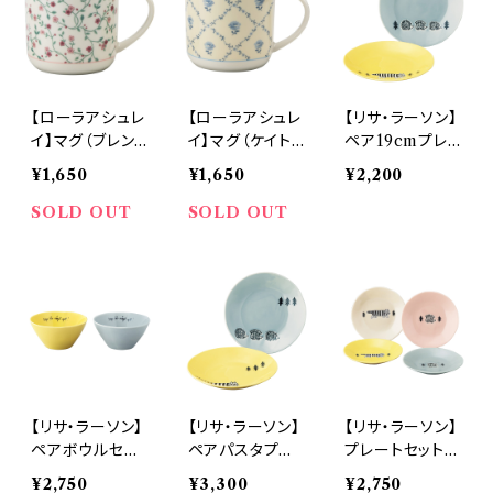
【ローラアシュレ
【ローラアシュレ
【リサ・ラーソン】
イ】マグ（ブレン
イ】マグ（ケイト）
ペア19cmプレ
コウ スプリッ
【LA100】 LA10
ートセット【stro
¥1,650
¥1,650
¥2,200
グ）【LA100】 L
3-11
ll(ストロール)】
A102-11
SOLD OUT
SOLD OUT
【リサ・ラーソン】
【リサ・ラーソン】
【リサ・ラーソン】
ペアボウルセッ
ペアパスタプレ
プレートセット【s
ト【stroll(ストロ
ートセット【stro
troll(ストロー
¥2,750
¥3,300
¥2,750