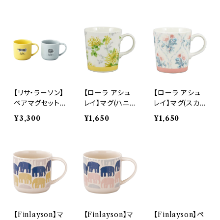
ール)】
ll(ストロール)】
ル)】
【リサ・ラーソン】
【ローラ アシュ
【ローラ アシュ
ペアマグセット
レイ】マグ(ハニ
レイ】マグ(スカ
【stroll(ストロ
ーサックルトレイ
ボローフェア)【L
¥3,300
¥1,650
¥1,650
ール)】
ル)【LA80】
A80】
【Finlayson】マ
【Finlayson】マ
【Finlayson】ペ