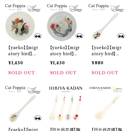
【yaeko】【migr
【yaeko】【migr
【yaeko】【migr
atory bird】ア
atory bird】ア
atory bird】陶
ンティークプレ
ンティークプレ
製スプーン（ハチ
¥1,430
¥1,430
¥880
ート（ハチワレ）
ート（白猫）【MI
ワレ）【MIG10】
【MIG10】MIG1
G10】MIG12-3
MIG11-850T
SOLD OUT
SOLD OUT
SOLD OUT
1-333
33
【yaeko】【migr
【日比谷花壇】陶
【日比谷花壇】陶