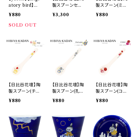
atory bird】陶
製スプーンセッ
製スプーン(ミモ
製スプーン（白
ト【HBK10】HB
ザ)【HBK10】H
¥880
¥3,300
¥880
猫）【MIG10】M
K10-126
BK11-850
IG12-850T
SOLD OUT
【日比谷花壇】陶
【日比谷花壇】陶
【日比谷花壇】陶
製スプーン(チュ
製スプーン(孔雀
製スプーン(コス
ーリップ)【HBK
草)【HBK10】H
モス)【HBK10】
¥880
¥880
¥880
10】HBK12-85
BK13-850
HBK14-850
0