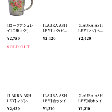
【ローラアシュレ
【LAURA ASH
【LAURA ASH
イ】二重マグ(ロ
LEY】マグ(ビー
LEY】マグ(ペニ
ーズ)【Bunche
フォード ボウズ)
ーウェル グロー
¥2,750
¥2,420
¥2,420
d Roses】
【LAURA ASH
ヴ)【LAURA AS
LEY】LA131-11
HLEY】吸水タ
SOLD OUT
イルコースター
(ヘンレイク)【LA
URA ASHLE
Y】吸水タイルコ
ースター(ビーフ
ォード ボウズ)
【LA130】LA131
-346LA133-34
6LA132-11
【LAURA ASH
【LAURA ASH
【LAURA ASH
LEY】マグ(ヘン
LEY】吸水タイ
LEY】吸水タイ
レイク)【LAURA
ルコースター(ビ
ルコースター(ヘ
¥2,420
¥1,210
¥1,210
ASHLEY】マグ
ーフォード ボウ
ンレイク)【LAU