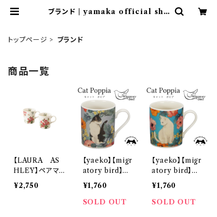
ブランド | yamaka official sho
p - 山加商店 公式オンラインショップ
トップページ
ブランド
商品一覧
【LAURA AS
【yaeko】【migr
【yaeko】【migr
HLEY】ペアマ
atory bird】マ
atory bird】マ
グセット【LA40】
グ（ハチワレ）【M
グ（白猫）【MIG
¥2,750
¥1,760
¥1,760
LA40-13
IG10】MIG11-1
10】MIG12-11
1
SOLD OUT
SOLD OUT