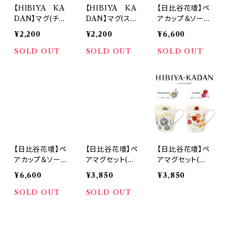
【HIBIYA KA
【HIBIYA KA
【日比谷花壇】ペ
DAN】マグ(チュ
DAN】マグ(スズ
アカップ＆ソーサ
ーリップ)【HBK
ラン)【HBK10】
ーセット(ミモザ・
¥2,200
¥2,200
¥6,600
10】HBK32-11
HBK33-11
チューリップ)【H
BK10】HBK11/
SOLD OUT
SOLD OUT
SOLD OUT
12-1
【日比谷花壇】ペ
【日比谷花壇】ペ
【日比谷花壇】ペ
アカップ＆ソーサ
アマグセット(ミ
アマグセット(孔
ーセット(孔雀
モザ・チューリッ
雀草・コスモス)
¥6,600
¥3,850
¥3,850
草・コスモス)【H
プ)【HBK10】H
【HBK10】HBK
BK10】HBK13/
BK11/12-13
13/14-13
SOLD OUT
SOLD OUT
14-1