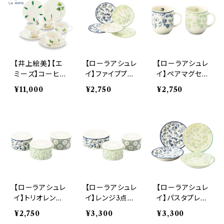
【井上絵美】【エ
【ローラアシュレ
【ローラアシュレ
ミーズ】コーヒー
イ】ファイブプレ
イ】ペアマグセッ
＆ティー・ヴァリ
ートセット【LA11
ト【LA110】LA11
¥11,000
¥2,750
¥2,750
エ5【トゥージュ
0】LA110-57
0-13
ール】
【ローラアシュレ
【ローラアシュレ
【ローラアシュレ
イ】トリオレンジ
イ】レンジ3点セ
イ】パスタプレー
セット【LA110】
ット【LA110】LA
トセット【LA11
¥2,750
¥3,300
¥3,300
LA110-82−S3
110-82−3
0】LA110-184