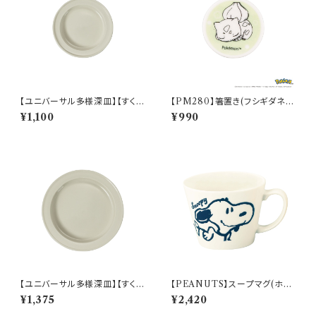
【ユニバーサル多様深皿】【すくい
【PM280】箸置き(フシギダネ)
やすいうつわ】14cm ディーププ
【Daily Sketch】PM281-402
¥1,100
¥990
レート（ホワイト）【NB10】
【ユニバーサル多様深皿】【すくい
【PEANUTS】スープマグ(ホワ
やすいうつわ】19cm ディーププ
イト)【SN2900】SN2901-36
¥1,375
¥2,420
レート（ホワイト）【NB10】