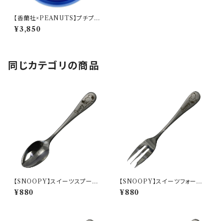
【香蘭社×PEANUTS】プチプレ
ート（ブルー）【SN2600】SN26
¥3,850
01-610
同じカテゴリの商品
【SNOOPY】スイーツスプーン
【SNOOPY】スイーツフォーク
(パペットショー)【SN3200】SN
(スヌーピー)【SN3200】SN32
¥880
¥880
3202-850
01-851