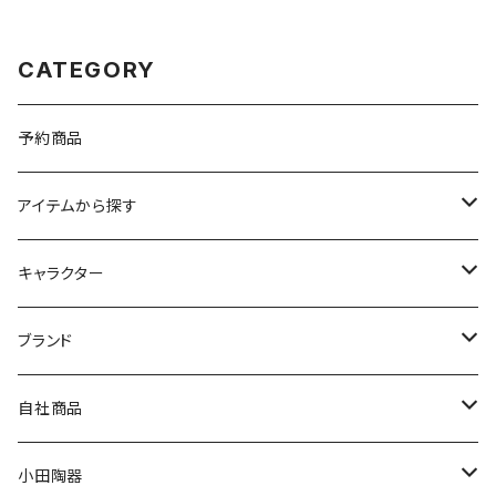
CATEGORY
予約商品
アイテムから探す
九谷焼
キャラクター
マグ＆カップ
ムーミン
ブランド
80th記念アイテム
プレート
MOOMIN ANIMATION
LA AMYS(エミーズ)
自社商品
リトルミイの日記念アイテム
ボウル
スヌーピー
LISA LARSON(リサラーソン)
ねこ企画
小田陶器