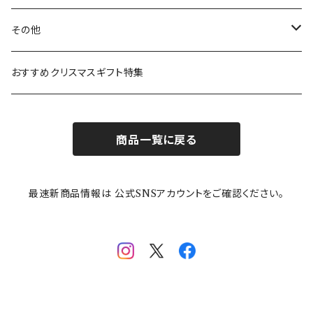
ガラスウェア
ピーターラビット
LAURA ASHLEY(ローラ アシュレイ)
Cecera(セセラ)
さざなみ
その他
カトラリー
ポケットモンスター
Finlayson(フィンレイソン)
CELEC(セレック)
吉祥
リサイクル食器
おすすめクリスマスギフト特集
お子様用食器
ちいかわ
日比谷花壇
ユニバーサルプレート
櫛目
商品一覧に戻る
その他
mofusand（モフサンド）
香蘭社
吉祥
メイメイウェア
最速新商品情報は 公式SNSアカウントをご確認ください。
mofsand×日比谷花壇
HANAE MORI(ハナエモリ)
隅切り重箱
SoSo(ソソ）
助六の日常
THE BEATLES(ザ・ビートルズ)
komon(コモン)
旅籠
コウペンちゃん
アニカ・ヒュエット
華日和
わんなり