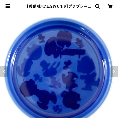
【香蘭社×PEANUTS】プチプレート
（ブルー）【SN2600】SN2601-610 |
yamaka official shop - 山加商
店 公式オンラインショップ