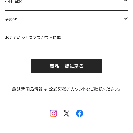
ボウル
スヌーピー
LISA LARSON(リサラーソン)
ねこ企画
小田陶器
ガラスウェア
ピーターラビット
LAURA ASHLEY(ローラ アシュレイ)
Cecera(セセラ)
さざなみ
その他
カトラリー
ポケットモンスター
Finlayson(フィンレイソン)
CELEC(セレック)
吉祥
リサイクル食器
おすすめクリスマスギフト特集
お子様用食器
ちいかわ
日比谷花壇
ユニバーサルプレート
櫛目
商品一覧に戻る
その他
mofusand（モフサンド）
香蘭社
吉祥
メイメイウェア
最速新商品情報は 公式SNSアカウントをご確認ください。
mofsand×日比谷花壇
HANAE MORI(ハナエモリ)
隅切り重箱
SoSo(ソソ）
助六の日常
THE BEATLES(ザ・ビートルズ)
komon(コモン)
旅籠
コウペンちゃん
アニカ・ヒュエット
華日和
わんなり