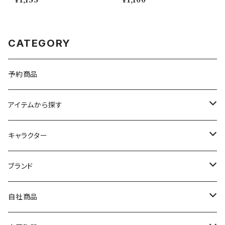
¥1,155
¥1,100
プレート（ホワイト）【NB10】
CATEGORY
予約商品
アイテムから探す
九谷焼
キャラクター
マグ＆カップ
ムーミン
ブランド
80th記念アイテム
プレート
MOOMIN ANIMATION
LA AMYS(エミーズ)
自社商品
リトルミイの日記念アイテム