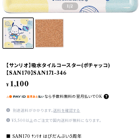
1
/2
【サンリオ】吸水タイルコースター(ポチャッコ)
【SAN170】SAN171-346
1,100
¥
なら
手数料無料の
翌月払いでOK
別途送料がかかります。
送料を確認する
¥5,500以上のご注文で国内送料が無料になります。
■ SAN170 ｻﾝﾘｵ はぴだんぶい5周年