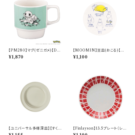
【PM280】マグ(ゼニガメ)【Dail
【MOOMIN】豆皿(おこる)【M
y Sketch】PM283-11
M14000】MM14003-333
¥1,870
¥1,100
【ユニバーサル多様深皿】【すくい
【Finlayson】13.5プレート（レッ
やすいうつわ】16.5cm ディープ
ド）【コロナ】