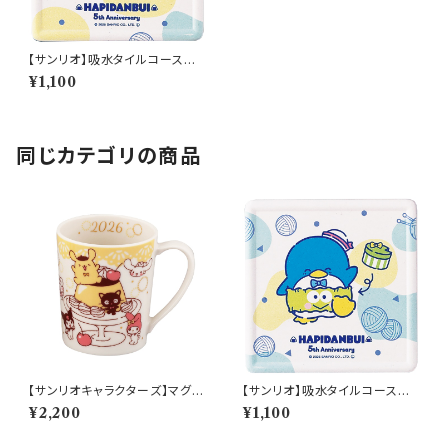
【サンリオ】吸水タイルコースタ
ー(ポチャッコ)【SAN170】SAN
¥1,100
171-346
同じカテゴリの商品
【サンリオキャラクターズ】マグ(2
【サンリオ】吸水タイルコースタ
026)【SAN2026】SAN2026-
ー(タキシードサム)【SAN170】S
¥2,200
¥1,100
11
AN172-346