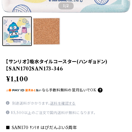
1
/2
【サンリオ】吸水タイルコースター(ハンギョドン)
【SAN170】SAN173-346
¥1,100
なら
手数料無料の
翌月払いでOK
別途送料がかかります。
送料を確認する
¥5,500以上のご注文で国内送料が無料になります。
■ SAN170 ｻﾝﾘｵ はぴだんぶい5周年