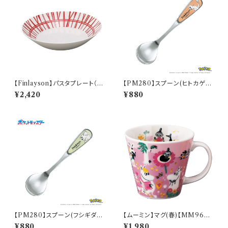
【Finlayson】パスタプレート（レ
【PM280】スプーン(ヒトカゲ)
ッド）【コロナ】
【Daily Sketch】PM282-850
¥2,420
¥880
【PM280】スプーン(フシギダ
【ムーミン】マグ(春)【MM960
ネ)【Daily Sketch】PM281-8
0】MM9601-11
¥880
¥1,980