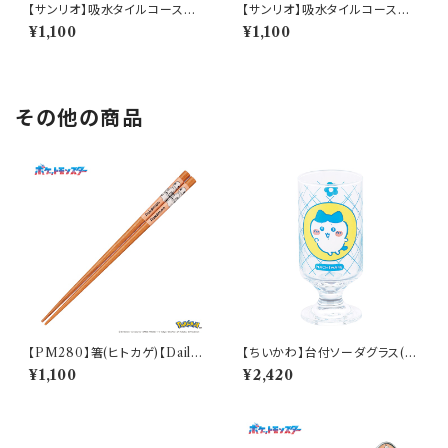
【サンリオ】吸水タイルコースタ
【サンリオ】吸水タイルコースタ
ー(あひるのペックル)【SAN17
ー(けろけろけろっぴ)【SAN17
¥1,100
¥1,100
0】SAN175-346
0】SAN176-346
その他の商品
【PM280】箸(ヒトカゲ)【Daily
【ちいかわ】台付ソーダグラス(ハ
Sketch】PM282-840
チワレ)【CKW40】CKW42-81
¥1,100
¥2,420
3