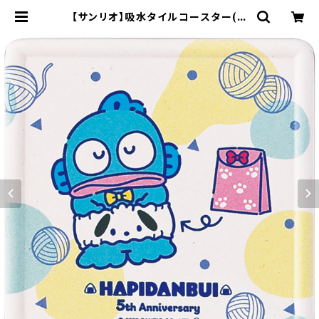
【サンリオ】吸水タイルコースター(ハ
ンギョドン)【SAN170】SAN173-34
6 | yamaka official shop - 山
加商店 公式オンラインショップ