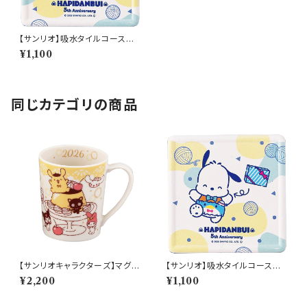
【サンリオ】吸水タイルコースタ
ー(ハンギョドン)【SAN170】SA
¥1,100
N173-346
同じカテゴリの商品
【サンリオキャラクターズ】マグ(2
【サンリオ】吸水タイルコースタ
026)【SAN2026】SAN2026-
ー(ポチャッコ)【SAN170】SAN
¥2,200
¥1,100
11
171-346