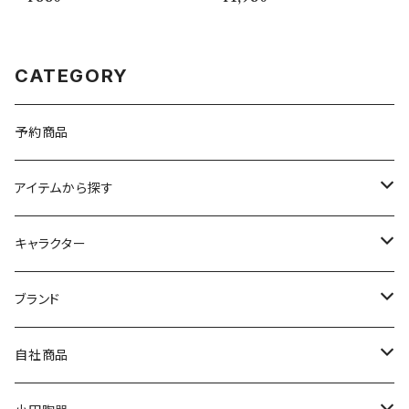
50
CATEGORY
予約商品
アイテムから探す
九谷焼
キャラクター
マグ＆カップ
ムーミン
ブランド
80th記念アイテム
プレート
MOOMIN ANIMATION
LA AMYS(エミーズ)
自社商品
リトルミイの日記念アイテム