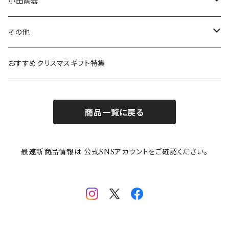
ボウル
スヌーピー
LISA LARSON(リサラーソン)
ねこ企画
小田陶器
ガラスウェア
ピーターラビット
LAURA ASHLEY(ローラ アシュレイ)
Cecera(セセラ)
さざなみ
その他
カトラリー
ポケットモンスター
Finlayson(フィンレイソン)
CELEC(セレック)
吉祥
リサイクル食器
おすすめクリスマスギフト特集
お子様用食器
ちいかわ
日比谷花壇
ユニバーサルプレート
櫛目
商品一覧に戻る
その他
mofusand（モフサンド）
香蘭社
吉祥
メイメイウェア
最速新商品情報は 公式SNSアカウントをご確認ください。
mofsand×日比谷花壇
HANAE MORI(ハナエモリ)
隅切り重箱
SoSo(ソソ）
助六の日常
THE BEATLES(ザ・ビートルズ)
komon(コモン)
旅籠
コウペンちゃん
アニカ・ヒュエット
華日和
わんなり