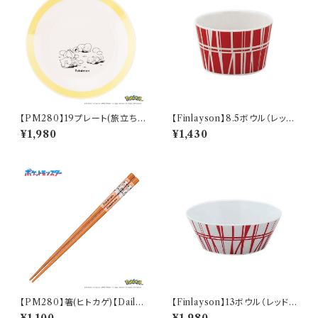
【PM280】19プレート(旅立ち)
【Finlayson】8.5ボウル（レッ
【Daily Sketch】PM285-330
ド）【コロナ】
¥1,980
¥1,430
【PM280】箸(ヒトカゲ)【Daily
【Finlayson】13ボウル（レッド）
Sketch】PM282-840
【コロナ】