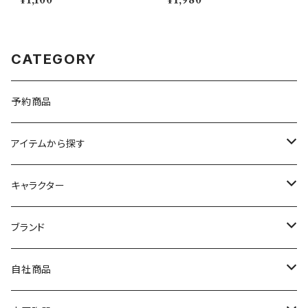
¥1,100
¥1,980
CATEGORY
予約商品
アイテムから探す
九谷焼
キャラクター
マグ＆カップ
ムーミン
ブランド
80th記念アイテム
プレート
MOOMIN ANIMATION
LA AMYS(エミーズ)
自社商品
リトルミイの日記念アイテム