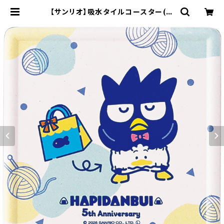
【サンリオ】吸水タイルコースター(バ
ッドばつ丸)【SAN170】SAN174-34
6 | yamaka official shop - 山
加商店 公式オンラインショップ