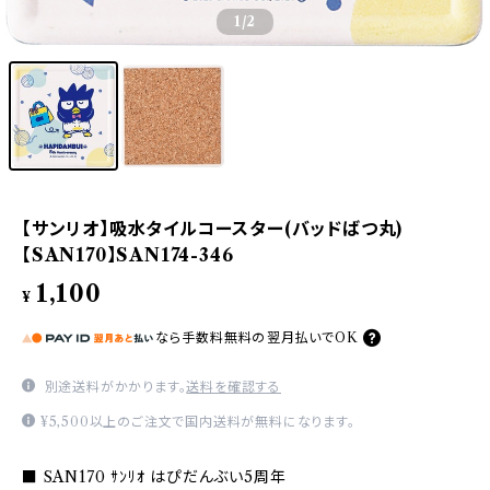
1
/2
【サンリオ】吸水タイルコースター(バッドばつ丸)
【SAN170】SAN174-346
1,100
¥
なら
手数料無料の
翌月払いでOK
別途送料がかかります。
送料を確認する
¥5,500以上のご注文で国内送料が無料になります。
■ SAN170 ｻﾝﾘｵ はぴだんぶい5周年