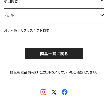
ボウル
スヌーピー
LISA LARSON(リサラーソン)
ねこ企画
小田陶器
ガラスウェア
ピーターラビット
LAURA ASHLEY(ローラ アシュレイ)
Cecera(セセラ)
さざなみ
その他
カトラリー
ポケットモンスター
Finlayson(フィンレイソン)
CELEC(セレック)
吉祥
リサイクル食器
おすすめクリスマスギフト特集
お子様用食器
ちいかわ
日比谷花壇
ユニバーサルプレート
櫛目
商品一覧に戻る
その他
mofusand（モフサンド）
香蘭社
吉祥
メイメイウェア
最速新商品情報は 公式SNSアカウントをご確認ください。
mofsand×日比谷花壇
HANAE MORI(ハナエモリ)
隅切り重箱
SoSo(ソソ）
助六の日常
THE BEATLES(ザ・ビートルズ)
komon(コモン)
旅籠
コウペンちゃん
アニカ・ヒュエット
華日和
わんなり