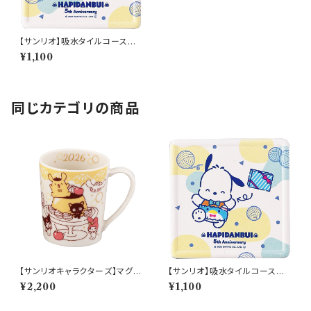
【サンリオ】吸水タイルコースタ
ー(バッドばつ丸)【SAN170】SA
¥1,100
N174-346
同じカテゴリの商品
【サンリオキャラクターズ】マグ(2
【サンリオ】吸水タイルコースタ
026)【SAN2026】SAN2026-
ー(ポチャッコ)【SAN170】SAN
¥2,200
¥1,100
11
171-346