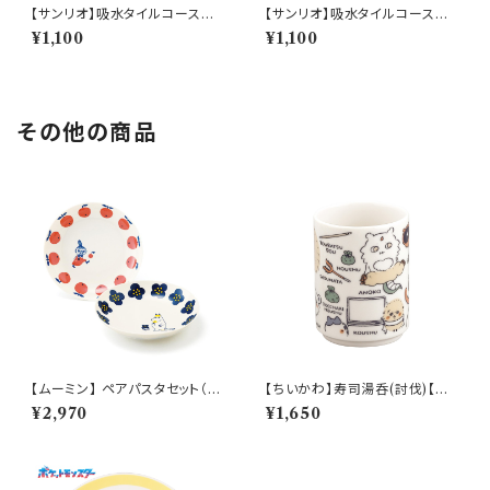
【サンリオ】吸水タイルコースタ
【サンリオ】吸水タイルコースタ
ー(あひるのペックル)【SAN17
ー(けろけろけろっぴ)【SAN17
¥1,100
¥1,100
0】SAN175-346
0】SAN176-346
その他の商品
【ムーミン】 ペアパスタセット（リ
【ちいかわ】寿司湯呑(討伐)【CK
トルミイ・スノークのおじょうさ
W50】CKW52-327
¥2,970
¥1,650
ん）【MM030】