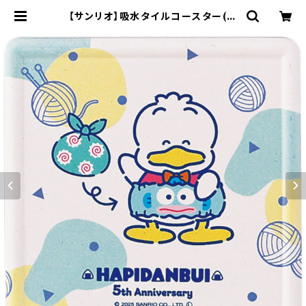
【サンリオ】吸水タイルコースター(あ
ひるのペックル)【SAN170】SAN175
-346 | yamaka official shop -
山加商店 公式オンラインショップ