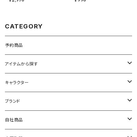
¥2,970
¥990
CATEGORY
予約商品
アイテムから探す
九谷焼
キャラクター
マグ＆カップ
ムーミン
ブランド
80th記念アイテム
プレート
MOOMIN ANIMATION
LA AMYS(エミーズ)
自社商品
リトルミイの日記念アイテム