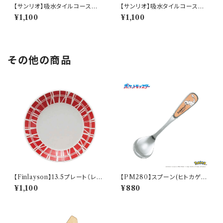
【サンリオ】吸水タイルコースタ
【サンリオ】吸水タイルコースタ
ー(バッドばつ丸)【SAN170】SA
ー(けろけろけろっぴ)【SAN17
¥1,100
¥1,100
N174-346
0】SAN176-346
その他の商品
【Finlayson】13.5プレート（レッ
【PM280】スプーン(ヒトカゲ)
ド）【コロナ】
【Daily Sketch】PM282-850
¥1,100
¥880