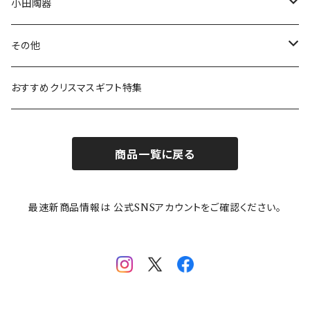
ボウル
スヌーピー
LISA LARSON(リサラーソン)
ねこ企画
小田陶器
ガラスウェア
ピーターラビット
LAURA ASHLEY(ローラ アシュレイ)
Cecera(セセラ)
さざなみ
その他
カトラリー
ポケットモンスター
Finlayson(フィンレイソン)
CELEC(セレック)
吉祥
リサイクル食器
おすすめクリスマスギフト特集
お子様用食器
ちいかわ
日比谷花壇
ユニバーサルプレート
櫛目
商品一覧に戻る
その他
mofusand（モフサンド）
香蘭社
吉祥
メイメイウェア
最速新商品情報は 公式SNSアカウントをご確認ください。
mofsand×日比谷花壇
HANAE MORI(ハナエモリ)
隅切り重箱
SoSo(ソソ）
助六の日常
THE BEATLES(ザ・ビートルズ)
komon(コモン)
旅籠
コウペンちゃん
アニカ・ヒュエット
華日和
わんなり