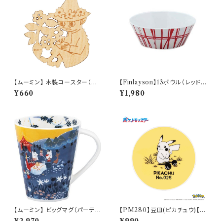
【ムーミン】 木製コースター（ス
【Finlayson】13ボウル（レッド）
ナフキン）【木製コースター】
【コロナ】
¥660
¥1,980
【ムーミン】 ビッグマグ（パーテ
【PM280】豆皿(ピカチュウ)【D
ィ）【MM3200】MM3203-35
aily Sketch】PM284-333