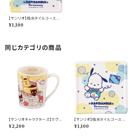
【サンリオ】吸水タイルコースタ
ー(あひるのペックル)【SAN17
¥1,100
0】SAN175-346
同じカテゴリの商品
【サンリオキャラクターズ】マグ(2
【サンリオ】吸水タイルコースタ
026)【SAN2026】SAN2026-
ー(ポチャッコ)【SAN170】SAN
¥2,200
¥1,100
11
171-346