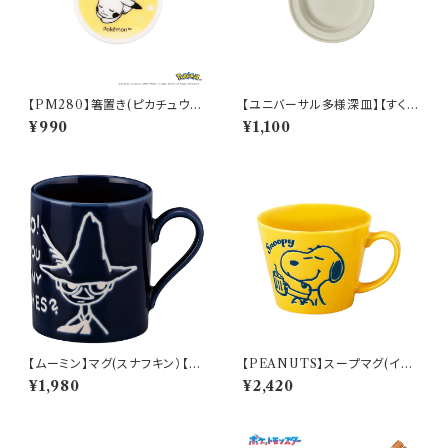
【PM280】箸置き(ピカチュウ)
【ユニバーサル多様深皿】【すくい
【Daily Sketch】PM284-402
やすいうつわ】14cm ディーププ
¥990
¥1,100
レート（ホワイト）【NB10】
【ムーミン】マグ(スナフキン）【M
【PEANUTS】スープマグ(イエ
M9000】MM9003-11
ロー)【SN2900】SN2902-36
¥1,980
¥2,420