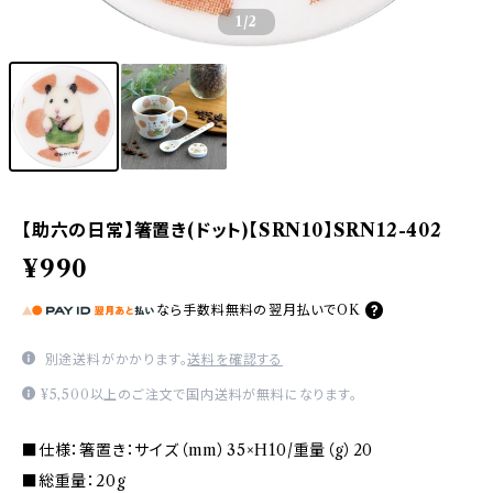
1
/2
【助六の日常】箸置き(ドット)【SRN10】SRN12-402
¥990
なら
手数料無料の
翌月払いでOK
別途送料がかかります。
送料を確認する
¥5,500以上のご注文で国内送料が無料になります。
■仕様：箸置き：サイズ（mm）35×H10/重量（g）20
■総重量：20g