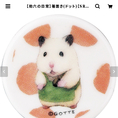
【助六の日常】箸置き(ドット)【SRN1
0】SRN12-402 | yamaka offici
al shop - 山加商店 公式オンライン
ショップ