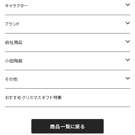
九谷焼
キャラクター
マグ＆カップ
ムーミン
ブランド
80th記念アイテム
プレート
MOOMIN ANIMATION
LA AMYS(エミーズ)
自社商品
リトルミイの日記念アイテム
ボウル
スヌーピー
LISA LARSON(リサラーソン)
ねこ企画
小田陶器
ガラスウェア
ピーターラビット
LAURA ASHLEY(ローラ アシュレイ)
Cecera(セセラ)
さざなみ
その他
カトラリー
ポケットモンスター
Finlayson(フィンレイソン)
CELEC(セレック)
吉祥
リサイクル食器
おすすめクリスマスギフト特集
お子様用食器
ちいかわ
日比谷花壇
ユニバーサルプレート
櫛目
商品一覧に戻る
その他
mofusand（モフサンド）
香蘭社
吉祥
メイメイウェア