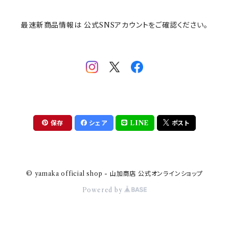
最速新商品情報は 公式SNSアカウントをご確認ください。
mofsand×日比谷花壇
HANAE MORI(ハナエモリ)
隅切り重箱
SoSo(ソソ）
助六の日常
THE BEATLES(ザ・ビートルズ)
komon(コモン)
旅籠
コウペンちゃん
アニカ・ヒュエット
華日和
わんなり
ちびまる子ちゃんandクレヨンしんちゃん
【山加商店×yaeko】migratory bird
HAPPY DINING(ハッピーダイニング)
プラティコ
保存
シェア
LINE
ポスト
クレヨンしんちゃん
tissage(ティサージュ）
titto(チット)
© yamaka official shop - 山加商店 公式オンラインショップ
ハローキティ
結
Powered by
サンリオキャラクターズ
すずめ茶器