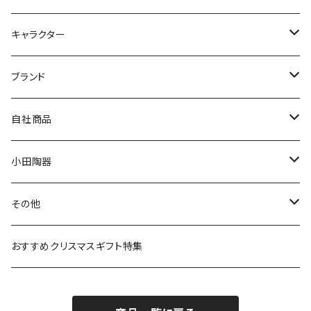
九谷焼
キャラクター
マグ＆カップ
ムーミン
ブランド
80th記念アイテム
プレート
MOOMIN ANIMATION
LA AMYS(エミーズ)
自社商品
リトルミイの日記念アイテム
ボウル
スヌーピー
LISA LARSON(リサラーソン)
ねこ企画
小田陶器
ガラスウェア
ピーターラビット
LAURA ASHLEY(ローラ アシュレイ)
Cecera(セセラ)
さざなみ
その他
カトラリー
ポケットモンスター
Finlayson(フィンレイソン)
CELEC(セレック)
吉祥
リサイクル食器
おすすめクリスマスギフト特集
お子様用食器
ちいかわ
日比谷花壇
ユニバーサルプレート
櫛目