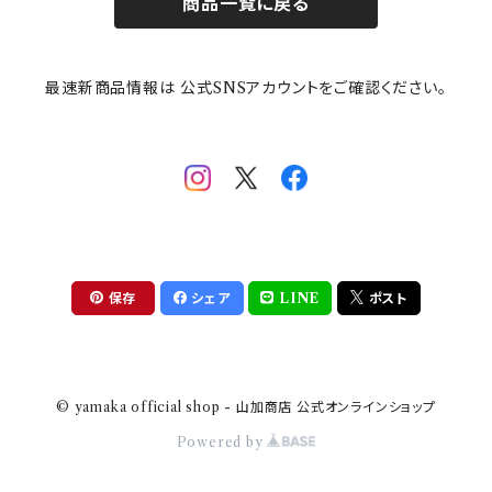
商品一覧に戻る
その他
mofusand（モフサンド）
香蘭社
吉祥
メイメイウェア
最速新商品情報は 公式SNSアカウントをご確認ください。
mofsand×日比谷花壇
HANAE MORI(ハナエモリ)
隅切り重箱
SoSo(ソソ）
助六の日常
THE BEATLES(ザ・ビートルズ)
komon(コモン)
旅籠
コウペンちゃん
アニカ・ヒュエット
華日和
わんなり
ちびまる子ちゃんandクレヨンしんちゃん
【山加商店×yaeko】migratory bird
HAPPY DINING(ハッピーダイニング)
プラティコ
保存
シェア
LINE
ポスト
クレヨンしんちゃん
tissage(ティサージュ）
titto(チット)
© yamaka official shop - 山加商店 公式オンラインショップ
ハローキティ
結
Powered by