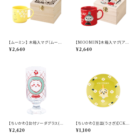
【ムーミン】 木箱入マグ（ムーミ
【MOOMIN】木箱入マグ(アイ
ン）【MM950】
ムリトルミイ)【MM16000】M
¥2,640
¥2,640
M16001-11H
【ちいかわ】台付ソーダグラス(ち
【ちいかわ】豆皿(うさぎ)【CKW
いかわ)【CKW40】CKW41-81
20】CKW23-333
¥2,420
¥1,100
3