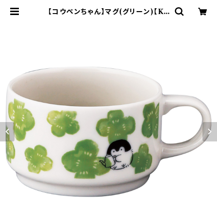
【コウペンちゃん】マグ(グリーン)【KP
C10】KPC11-11 | yamaka offici
al shop - 山加商店 公式オンライン
ショップ