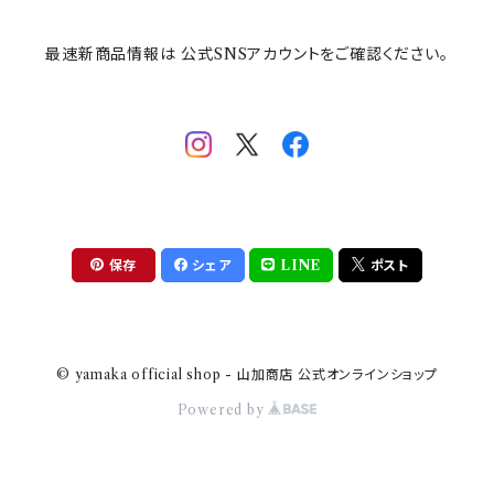
最速新商品情報は 公式SNSアカウントをご確認ください。
mofsand×日比谷花壇
HANAE MORI(ハナエモリ)
隅切り重箱
SoSo(ソソ）
助六の日常
THE BEATLES(ザ・ビートルズ)
komon(コモン)
旅籠
コウペンちゃん
アニカ・ヒュエット
華日和
わんなり
ちびまる子ちゃんandクレヨンしんちゃん
【山加商店×yaeko】migratory bird
HAPPY DINING(ハッピーダイニング)
プラティコ
保存
シェア
LINE
ポスト
クレヨンしんちゃん
tissage(ティサージュ）
titto(チット)
© yamaka official shop - 山加商店 公式オンラインショップ
ハローキティ
結
Powered by
サンリオキャラクターズ
すずめ茶器