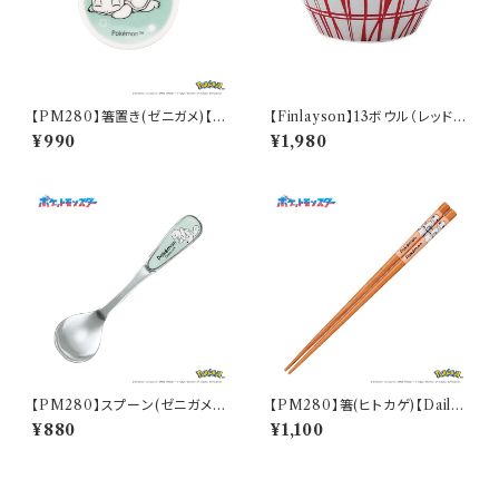
【PM280】箸置き(ゼニガメ)【D
【Finlayson】13ボウル（レッド）
aily Sketch】PM283-402
【コロナ】
¥990
¥1,980
【PM280】スプーン(ゼニガメ)
【PM280】箸(ヒトカゲ)【Daily
【Daily Sketch】PM283-850
Sketch】PM282-840
¥880
¥1,100