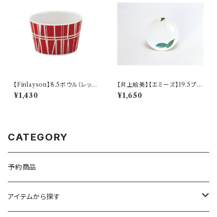
【Finlayson】8.5ボウル（レッ
【井上絵美】【エミーズ】19.5プレ
ド）【コロナ】
ート【ベイリーフ】AM20-1-T2
¥1,430
¥1,650
2
CATEGORY
予約商品
アイテムから探す