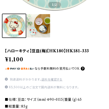
1
/2
【ハローキティ】豆皿(梅)【HK180】HK181-333
¥1,100
なら
手数料無料の
翌月払いでOK
別途送料がかかります。
送料を確認する
¥5,500以上のご注文で国内送料が無料になります。
■仕様：豆皿：サイズ（mm）Φ90×H15/重量（g）65
■総重量：85g