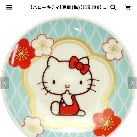
【ハローキティ】豆皿(梅)【HK180】H
K181-333 | yamaka official s
hop - 山加商店 公式オンラインショ
ップ