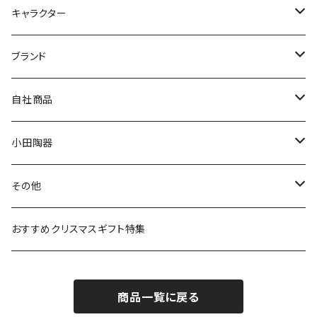
九谷焼
キャラクター
マグ＆カップ
ムーミン
ブランド
80th記念アイテム
プレート
MOOMIN ANIMATION
LA AMYS(エミーズ)
自社商品
リトルミイの日記念アイテム
ボウル
スヌーピー
LISA LARSON(リサラーソン)
ねこ企画
小田陶器
ガラスウェア
ピーターラビット
LAURA ASHLEY(ローラ アシュレイ)
Cecera(セセラ)
さざなみ
その他
カトラリー
ポケットモンスター
Finlayson(フィンレイソン)
CELEC(セレック)
吉祥
リサイクル食器
おすすめクリスマスギフト特集
お子様用食器
ちいかわ
日比谷花壇
ユニバーサルプレート
櫛目
商品一覧に戻る
その他
mofusand（モフサンド）
香蘭社
吉祥
メイメイウェア