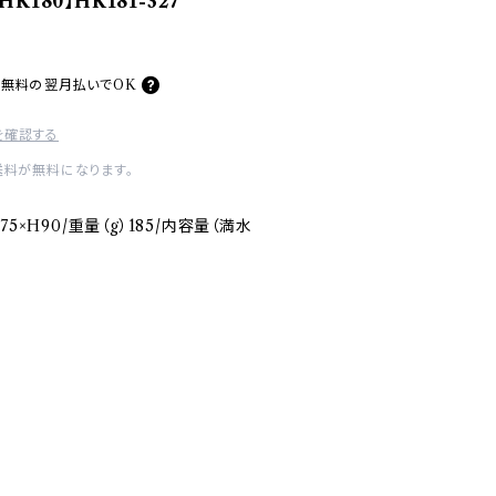
K180】HK181-327
料無料の
翌月払いでOK
を確認する
送料が無料になります。
5×H90/重量（g）185/内容量（満水