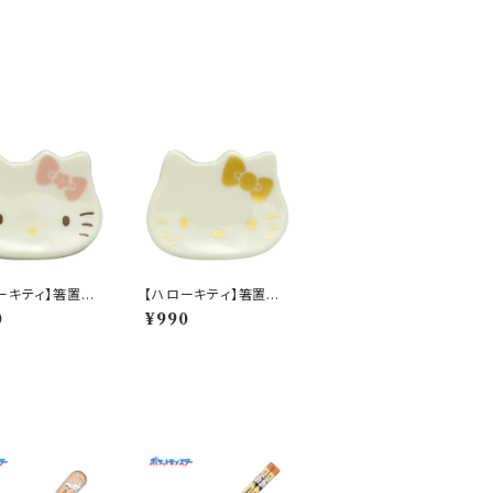
ーキティ】箸置き
【ハローキティ】箸置き
HK190】HK192
(金)【HK190】HK193
0
¥990
-402