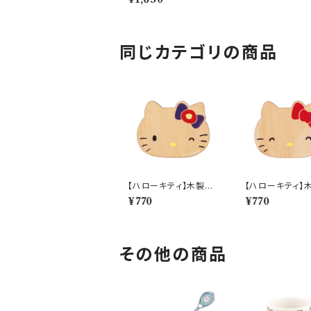
327
同じカテゴリの商品
【ハローキティ】木製コ
【ハローキティ】
ースター(ツバキ)【HK2
ースター(リンゴ)
¥770
¥770
00】HK201-346
00】HK202-34
その他の商品