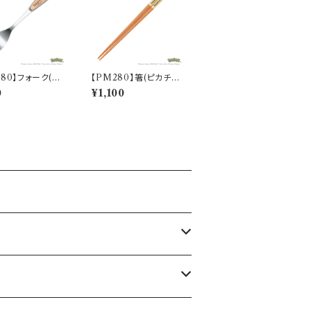
280】フォーク(ヒ
【PM280】箸(ピカチュ
Daily Sketch】
ウ)【Daily Sketch】P
0
¥1,100
2-851
M284-840