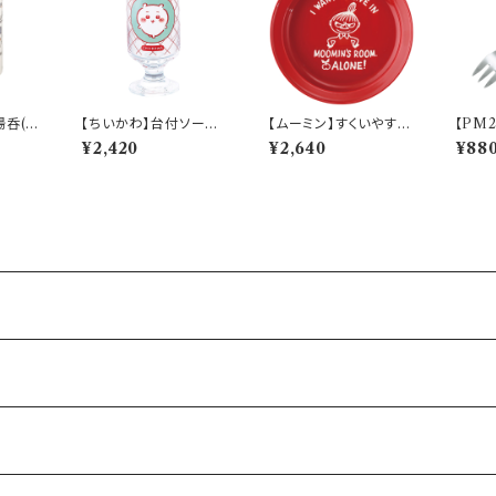
湯呑(日
【ちいかわ】台付ソーダ
【ムーミン】すくいやすい
【PM
KW51
グラス(ちいかわ)【CK
カレー皿（リトルミィ）
トカゲ)【
¥2,420
¥2,640
¥88
W40】CKW41-813
【MM9000】MM900
PM28
2-320