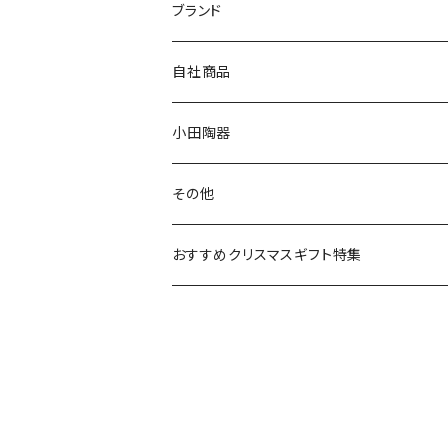
マグ＆カップ
ムーミン
ブランド
80th記念アイテム
プレート
MOOMIN ANIMATION
LA AMYS(エミーズ)
自社商品
リトルミイの日記念アイテム
ボウル
スヌーピー
LISA LARSON(リサラーソン)
ねこ企画
小田陶器
ガラスウェア
ピーターラビット
LAURA ASHLEY(ローラ アシュレイ)
Cecera(セセラ)
さざなみ
その他
カトラリー
ポケットモンスター
Finlayson(フィンレイソン)
CELEC(セレック)
吉祥
リサイクル食器
おすすめクリスマスギフト特集
お子様用食器
ちいかわ
日比谷花壇
ユニバーサルプレート
櫛目
その他
mofusand（モフサンド）
香蘭社
吉祥
メイメイウェア
mofsand×日比谷花壇
HANAE MORI(ハナエモリ)
隅切り重箱
SoSo(ソソ）