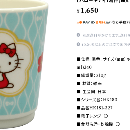
【ハローキティ】湯呑(梅)【H
1,650
¥
なら
手数
別途送料がかかります。
送料
¥5,500以上のご注文で国内
■仕様：湯呑：サイズ（mm）Φ7
ml)240
■総重量：210g
■ 材質：磁器
■ 生産国：日本
■シリーズ番：HK180
■品番HK181-327
■電子レンジ：〇
■食器洗浄・乾燥機：〇