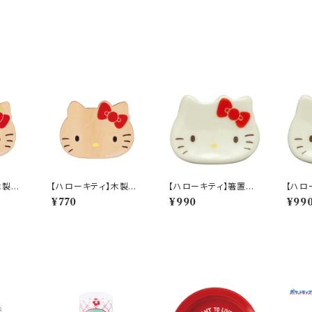
木製コ
【ハローキティ】木製コ
【ハローキティ】箸置き
【ハロ
【HK2
ースター(ハローキティ)
(赤)【HK190】HK191-
(桜)【
¥770
¥990
¥99
6
【HK200】HK203-34
402
-402
6