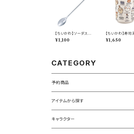
【ちいかわ】ソーダスプ
【ちいかわ】寿司
ーン(ちいかわ)【CKW4
常)【CKW50】C
¥1,100
¥1,650
0】CKW41-850
-327
CATEGORY
予約商品
アイテムから探す
九谷焼
キャラクター