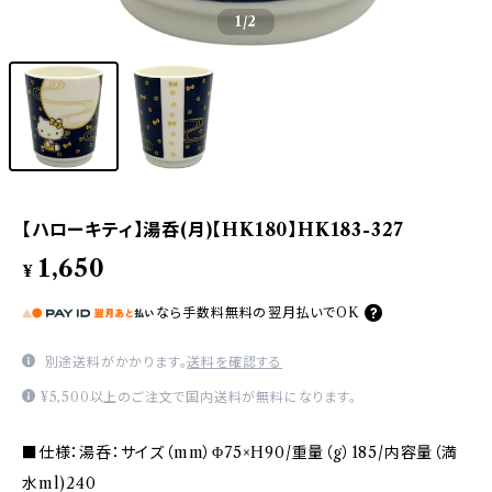
1
/2
【ハローキティ】湯呑(月)【HK180】HK183-327
1,650
¥
なら
手数料無料の
翌月払いでOK
別途送料がかかります。
送料を確認する
¥5,500以上のご注文で国内送料が無料になります。
■仕様：湯呑：サイズ（mm）Φ75×H90/重量（g）185/内容量（満
水ml)240