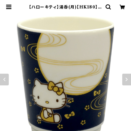
【ハローキティ】湯呑(月)【HK180】H
K183-327 | yamaka official s
hop - 山加商店 公式オンラインショ
ップ