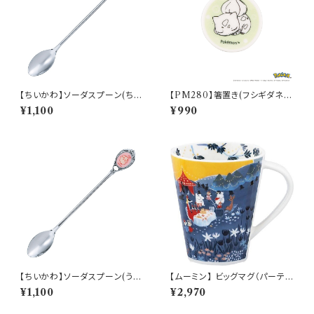
【ちいかわ】ソーダスプーン(ちい
【PM280】箸置き(フシギダネ)
かわ)【CKW40】CKW41-850
【Daily Sketch】PM281-402
¥1,100
¥990
【ちいかわ】ソーダスプーン(うさ
【ムーミン】 ビッグマグ（パーテ
ぎ)【CKW40】CKW43-850
ィ）【MM3200】MM3203-35
¥1,100
¥2,970