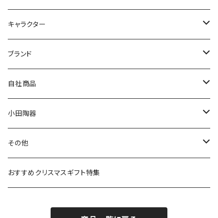
九谷焼
キャラクター
マグ＆カップ
ムーミン
ブランド
80th記念アイテム
プレート
MOOMIN ANIMATION
LA AMYS(エミーズ)
自社商品
リトルミイの日記念アイテム
ボウル
スヌーピー
LISA LARSON(リサラーソン)
ねこ企画
小田陶器
ガラスウェア
ピーターラビット
LAURA ASHLEY(ローラ アシュレイ)
Cecera(セセラ)
さざなみ
その他
カトラリー
ポケットモンスター
Finlayson(フィンレイソン)
CELEC(セレック)
吉祥
リサイクル食器
おすすめクリスマスギフト特集
お子様用食器
ちいかわ
日比谷花壇
ユニバーサルプレート
櫛目