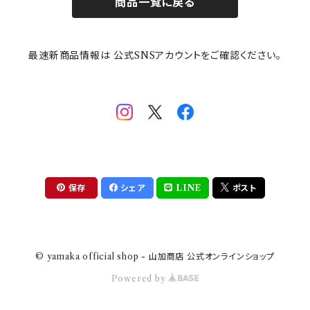
商品一覧に戻る
その他
mofusand（モフサンド）
香蘭社
吉祥
メイメイウェア
最速新商品情報は 公式SNSアカウントをご確認ください。
mofsand×日比谷花壇
HANAE MORI(ハナエモリ)
隅切り重箱
SoSo(ソソ）
助六の日常
THE BEATLES(ザ・ビートルズ)
komon(コモン)
旅籠
コウペンちゃん
アニカ・ヒュエット
華日和
わんなり
ちびまる子ちゃんandクレヨンしんちゃん
【山加商店×yaeko】migratory bird
HAPPY DINING(ハッピーダイニング)
プラティコ
保存
シェア
LINE
ポスト
クレヨンしんちゃん
tissage(ティサージュ）
titto(チット)
© yamaka official shop - 山加商店 公式オンラインショップ
ハローキティ
結
Powered by