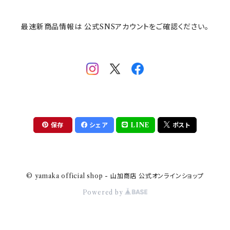
その他
mofusand（モフサンド）
香蘭社
吉祥
メイメイウェア
最速新商品情報は 公式SNSアカウントをご確認ください。
mofsand×日比谷花壇
HANAE MORI(ハナエモリ)
隅切り重箱
SoSo(ソソ）
助六の日常
THE BEATLES(ザ・ビートルズ)
komon(コモン)
旅籠
コウペンちゃん
アニカ・ヒュエット
華日和
わんなり
ちびまる子ちゃんandクレヨンしんちゃん
【山加商店×yaeko】migratory bird
HAPPY DINING(ハッピーダイニング)
プラティコ
保存
シェア
LINE
ポスト
クレヨンしんちゃん
tissage(ティサージュ）
titto(チット)
© yamaka official shop - 山加商店 公式オンラインショップ
ハローキティ
結
Powered by
サンリオキャラクターズ
すずめ茶器