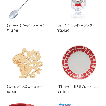
【ちいかわ】ソーダスプーン(うさ
【ちいかわ】台付ソーダグラス(ち
ぎ)【CKW40】CKW43-850
いかわ)【CKW40】CKW41-81
¥1,100
¥2,420
3
【ムーミン】 木製コースター（リト
【Finlayson】13.5プレート（レッ
ルミイ）【木製コースター】
ド）【コロナ】
¥660
¥1,100