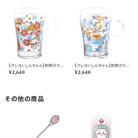
【クレヨンしんちゃん】耐熱ガラス
【クレヨンしんちゃん】耐熱ガラス
マグ（はな）【CS40】CS42-815
マグ（貝がら）【CS40】CS41-81
¥2,640
¥2,640
5
その他の商品