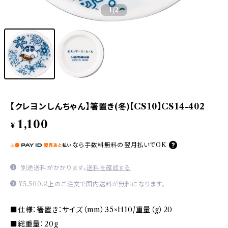
1
/2
【クレヨンしんちゃん】箸置き(冬)【CS10】CS14-402
1,100
¥
なら
手数料無料の
翌月払いでOK
別途送料がかかります。
送料を確認する
¥5,500以上のご注文で国内送料が無料になります。
■仕様：箸置き：サイズ（mm）35×H10/重量（g）20
■総重量：20g