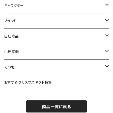
九谷焼
キャラクター
マグ＆カップ
ムーミン
ブランド
80th記念アイテム
プレート
MOOMIN ANIMATION
LA AMYS(エミーズ)
自社商品
リトルミイの日記念アイテム
ボウル
スヌーピー
LISA LARSON(リサラーソン)
ねこ企画
小田陶器
ガラスウェア
ピーターラビット
LAURA ASHLEY(ローラ アシュレイ)
Cecera(セセラ)
さざなみ
その他
カトラリー
ポケットモンスター
Finlayson(フィンレイソン)
CELEC(セレック)
吉祥
リサイクル食器
おすすめクリスマスギフト特集
お子様用食器
ちいかわ
日比谷花壇
ユニバーサルプレート
櫛目
商品一覧に戻る