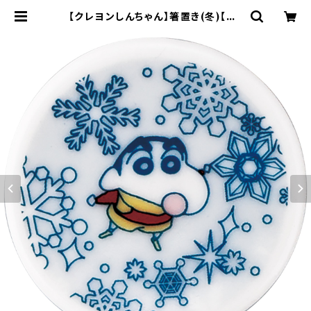
【クレヨンしんちゃん】箸置き(冬)【CS
10】CS14-402 | yamaka officia
l shop - 山加商店 公式オンライン
ショップ