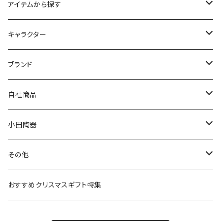
アイテムから探す
九谷焼
キャラクター
マグ＆カップ
ムーミン
ブランド
80th記念アイテム
プレート
MOOMIN ANIMATION
LA AMYS(エミーズ)
自社商品
リトルミイの日記念アイテム
ボウル
スヌーピー
LISA LARSON(リサラーソン)
ねこ企画
小田陶器
ガラスウェア
ピーターラビット
LAURA ASHLEY(ローラ アシュレイ)
Cecera(セセラ)
さざなみ
その他
カトラリー
ポケットモンスター
Finlayson(フィンレイソン)
CELEC(セレック)
吉祥
リサイクル食器
おすすめクリスマスギフト特集
お子様用食器
ちいかわ
日比谷花壇
ユニバーサルプレート
櫛目