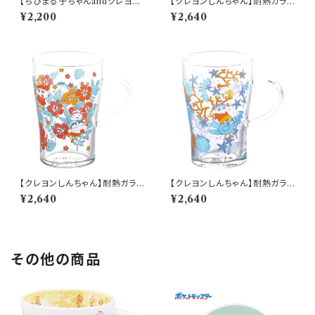
【ちびまる子ちゃんandクレヨン
【クレヨンしんちゃん】耐熱ガラス
しんちゃん】マグ(コミック)【CM
マグ（フルーツ）【CS40】CS43-
¥2,200
¥2,640
CS10】4979855123171
815
【クレヨンしんちゃん】耐熱ガラス
【クレヨンしんちゃん】耐熱ガラス
マグ（はな）【CS40】CS42-815
マグ（貝がら）【CS40】CS41-81
¥2,640
¥2,640
5
その他の商品