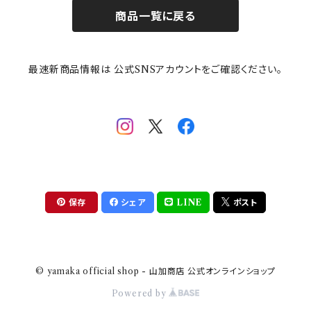
商品一覧に戻る
その他
mofusand（モフサンド）
香蘭社
吉祥
メイメイウェア
最速新商品情報は 公式SNSアカウントをご確認ください。
mofsand×日比谷花壇
HANAE MORI(ハナエモリ)
隅切り重箱
SoSo(ソソ）
助六の日常
THE BEATLES(ザ・ビートルズ)
komon(コモン)
旅籠
コウペンちゃん
アニカ・ヒュエット
華日和
わんなり
ちびまる子ちゃんandクレヨンしんちゃん
【山加商店×yaeko】migratory bird
HAPPY DINING(ハッピーダイニング)
プラティコ
保存
シェア
LINE
ポスト
クレヨンしんちゃん
tissage(ティサージュ）
titto(チット)
© yamaka official shop - 山加商店 公式オンラインショップ
ハローキティ
結
Powered by