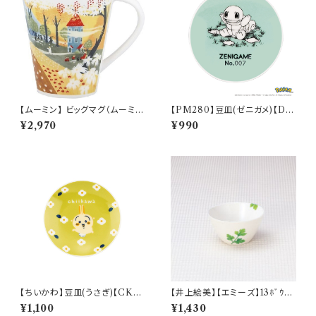
【ムーミン】 ビッグマグ（ムーミン
【PM280】豆皿(ゼニガメ)【Dail
ハウス）【MM3200】MM3204
y Sketch】PM283-333
¥2,970
¥990
-35
【ちいかわ】豆皿(うさぎ)【CKW
【井上絵美】【エミーズ】13ﾎﾞｳﾙ
20】CKW23-333
【パセリ】AM20-3-T46
¥1,100
¥1,430