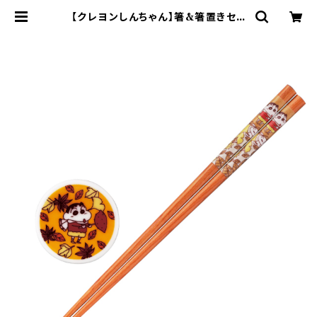
【クレヨンしんちゃん】箸&箸置きセッ
ト(秋)【CS10】CS13-402 | yamak
a official shop - 山加商店 公式
オンラインショップ