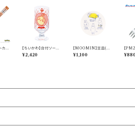
トカゲ)
【ちいかわ】台付ソーダ
【MOOMIN】豆皿(お
【PM
】PM2
グラス(うさぎ)【CKW4
こる)【MM14000】M
シギダネ
¥2,420
¥1,100
¥88
0】CKW43-813
M14003-333
h】PM