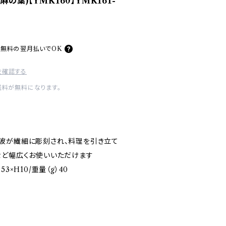
の葉)【YMK160】YMK161-
料無料の
翌月払いでOK
を確認する
送料が無料になります。
波が繊細に彫刻され、料理を引き立て
など幅広くお使いいただけます
3×H10/重量（g）40