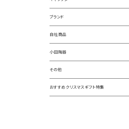
マグ＆カップ
ムーミン
ブランド
80th記念アイテム
プレート
MOOMIN ANIMATION
LA AMYS(エミーズ)
自社商品
リトルミイの日記念アイテム
ボウル
スヌーピー
LISA LARSON(リサラーソン)
ねこ企画
小田陶器
ガラスウェア
ピーターラビット
LAURA ASHLEY(ローラ アシュレイ)
Cecera(セセラ)
さざなみ
その他
カトラリー
ポケットモンスター
Finlayson(フィンレイソン)
CELEC(セレック)
吉祥
リサイクル食器
おすすめクリスマスギフト特集
お子様用食器
ちいかわ
日比谷花壇
ユニバーサルプレート
櫛目
その他
mofusand（モフサンド）
香蘭社
吉祥
メイメイウェア