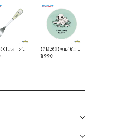
280】フォーク(フ
【PM280】豆皿(ゼニガ
)【Daily Sketc
メ)【Daily Sketch】PM
0
¥990
281-851
283-333