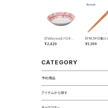
【Finlayson】パスタプ
【PM280】箸(ヒ
レート（レッド）【コロナ】
【Daily Sketch
¥2,420
¥1,100
82-840
CATEGORY
予約商品
アイテムから探す
九谷焼
キャラクター