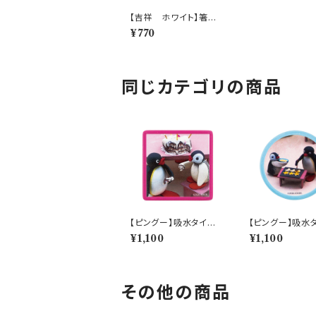
【吉祥 ホワイト】箸置
き(麻の葉)【YMK160】
¥770
YMK161-402
同じカテゴリの商品
【ピングー】吸水タイル
【ピングー】吸水
コースター（ピンク）【P
コースター（ブルー
¥1,100
¥1,100
G20】PG23-346
G20】PG21-34
その他の商品