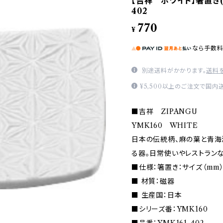
【吉祥 ホワイト】箸置き(麻
402
770
¥
なら
手数
別途送料がかかります。
送料
¥5,500以上のご注文で国内
■吉祥 ZIPANGU
YMK160 WHITE
日本の伝統柄、麻の葉と青海
る器。日常使いやレストラン
■仕様：箸置き：サイズ（mm）5
■ 材質：磁器
■ 生産国：日本
■シリーズ番：YMK160