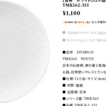
【吉祥 ホワイト】12小皿(
YMK162-333
¥1,100
なら
手数
別途送料がかかります。
送料
¥5,500以上のご注文で国内
■吉祥 ZIPANGU
YMK160 WHITE
日本の伝統柄、麻の葉と青海
る器。日常使いやレストラン
■仕様：12小皿：サイズ（mm）Φ
■ 材質：磁器
■ 生産国：日本
■シリーズ番：YMK160
■品番：YMK162-333