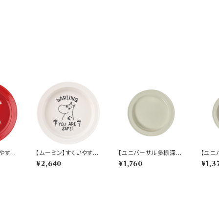
いやすい
【ムーミン】すくいやすい
【ユニバーサル多様深
【ユニ
ィ）
カレー皿（ムーミン）【M
皿】【すくいやすいうつ
皿】【
¥2,640
¥1,760
¥1,3
M900
M9000】MM9001-3
わ】21cm ディーププレ
わ】1
20
ート（ホワイト）【NB10】
ート（