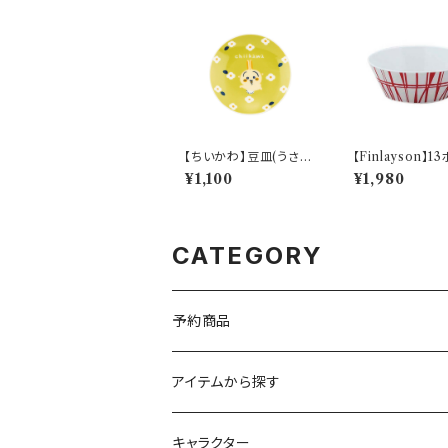
【ちいかわ】豆皿(うさぎ)
【Finlayson】1
【CKW20】CKW23-3
（レッド）【コロナ
¥1,100
¥1,980
33
CATEGORY
予約商品
アイテムから探す
九谷焼
キャラクター