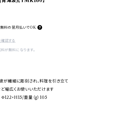
青海波)【YMK160】
料無料の
翌月払いでOK
を確認する
送料が無料になります。
波が繊細に彫刻され、料理を引き立て
など幅広くお使いいただけます
122×H15/重量（g）105