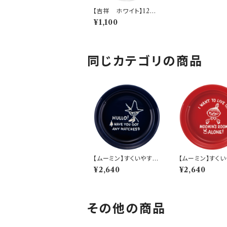
【吉祥 ホワイト】12小
皿(青海波)【YMK160】
¥1,100
YMK162-333
同じカテゴリの商品
【ムーミン】すくいやすい
【ムーミン】すく
カレー皿（スナフキン）
カレー皿（リトルミ
¥2,640
¥2,640
【MM9000】MM900
【MM9000】M
3-320
2-320
その他の商品