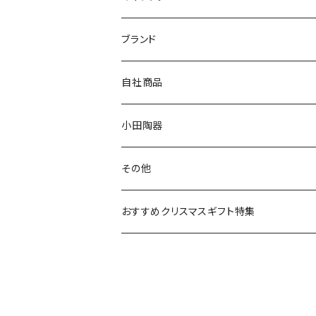
マグ＆カップ
ムーミン
ブランド
80th記念アイテム
プレート
MOOMIN ANIMATION
LA AMYS(エミーズ)
自社商品
リトルミイの日記念アイテム
ボウル
スヌーピー
LISA LARSON(リサラーソン)
ねこ企画
小田陶器
ガラスウェア
ピーターラビット
LAURA ASHLEY(ローラ アシュレイ)
Cecera(セセラ)
さざなみ
その他
カトラリー
ポケットモンスター
Finlayson(フィンレイソン)
CELEC(セレック)
吉祥
リサイクル食器
おすすめクリスマスギフト特集
お子様用食器
ちいかわ
日比谷花壇
ユニバーサルプレート
櫛目
その他
mofusand（モフサンド）
香蘭社
吉祥
メイメイウェア