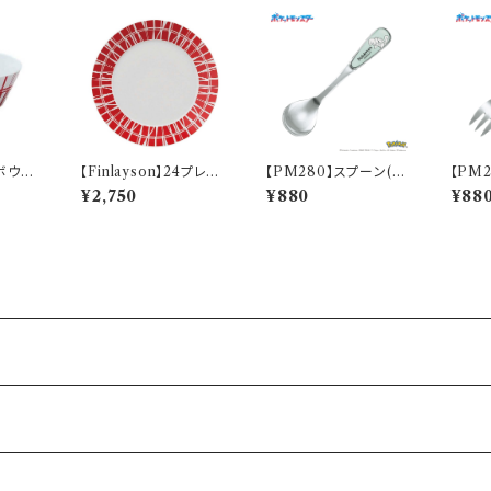
3ボウル
【Finlayson】24プレー
【PM280】スプーン(ゼ
【PM
】
ト（レッド）【コロナ】
ニガメ)【Daily Sketch】
シギダネ
¥2,750
¥880
¥88
PM283-850
h】PM