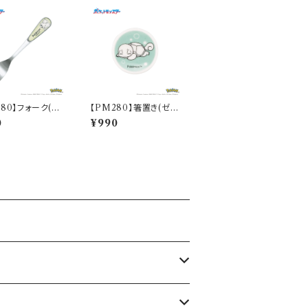
280】フォーク(フ
【PM280】箸置き(ゼニ
)【Daily Sketc
ガメ)【Daily Sketch】P
0
¥990
281-851
M283-402