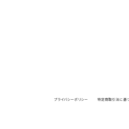
mofsand×日比谷花壇
HANAE MORI(ハナエモリ)
隅切り重箱
SoSo(ソソ）
助六の日常
THE BEATLES(ザ・ビートルズ)
komon(コモン)
旅籠
コウペンちゃん
アニカ・ヒュエット
華日和
わんなり
ちびまる子ちゃんandクレヨンしんちゃん
【山加商店×yaeko】migratory bird
HAPPY DINING(ハッピーダイニング)
プラティコ
クレヨンしんちゃん
tissage(ティサージュ）
titto(チット)
ハローキティ
結
プライバシーポリシー
特定商取引法に基
サンリオキャラクターズ
すずめ茶器