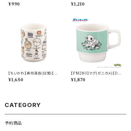
【Daily Sketch】PM284-402
すくいやすいスプーンＳ（リトルミ
¥990
¥1,210
イ）【MM9000】MM9002-8
50
【ちいかわ】寿司湯呑(日常)【CK
【PM280】マグ(ゼニガメ)【Dail
W50】CKW51-327
y Sketch】PM283-11
¥1,650
¥1,870
CATEGORY
予約商品