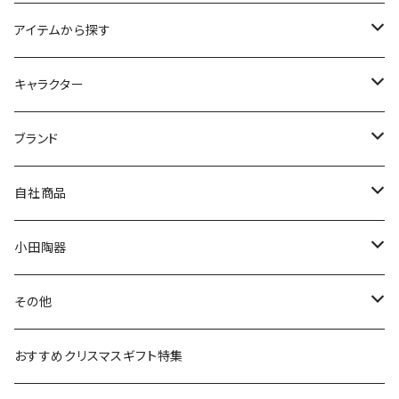
アイテムから探す
九谷焼
キャラクター
マグ＆カップ
ムーミン
ブランド
80th記念アイテム
プレート
MOOMIN ANIMATION
LA AMYS(エミーズ)
自社商品
リトルミイの日記念アイテム
ボウル
スヌーピー
LISA LARSON(リサラーソン)
ねこ企画
小田陶器
ガラスウェア
ピーターラビット
LAURA ASHLEY(ローラ アシュレイ)
Cecera(セセラ)
さざなみ
その他
カトラリー
ポケットモンスター
Finlayson(フィンレイソン)
CELEC(セレック)
吉祥
リサイクル食器
おすすめクリスマスギフト特集