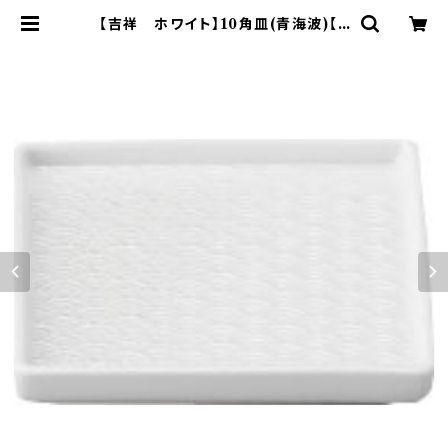
【吉祥 ホワイト】10角皿(青海波)【Y
MK160】YMK162-252 | yamaka
official shop - 山加商店 公式オ
ンラインショップ