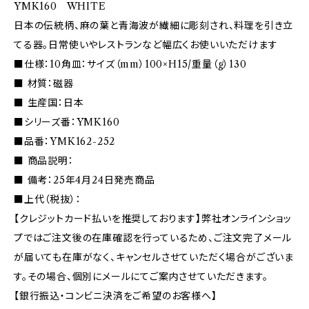
YMK160 WHITE
日本の伝統柄、麻の葉と青海波が繊細に彫刻され、料理を引き立
てる器。日常使いやレストランなど幅広くお使いいただけます
■仕様：10角皿：サイズ（mm）100×H15/重量（g）130
■ 材質：磁器
■ 生産国：日本
■シリーズ番：YMK160
■品番：YMK162-252
■ 商品説明：
■ 備考：25年4月24日発売商品
■上代（税抜）：
【クレジットカード払いを推奨しております】弊社オンラインショッ
プではご注文後の在庫確認を行っているため、ご注文完了メール
が届いても在庫がなく、キャンセルさせていただく場合がございま
す。その場合、個別にメールにてご案内させていただきます。
【銀行振込・コンビニ決済をご希望のお客様へ】