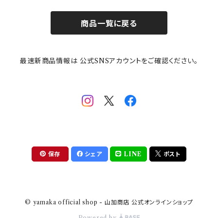
お子様用食器
ちいかわ
日比谷花壇
ユニバーサルプレート
櫛目
商品一覧に戻る
その他
mofusand（モフサンド）
香蘭社
吉祥
メイメイウェア
最速新商品情報は 公式SNSアカウントをご確認ください。
mofsand×日比谷花壇
HANAE MORI(ハナエモリ)
隅切り重箱
SoSo(ソソ）
助六の日常
THE BEATLES(ザ・ビートルズ)
komon(コモン)
旅籠
コウペンちゃん
アニカ・ヒュエット
華日和
わんなり
ちびまる子ちゃんandクレヨンしんちゃん
【山加商店×yaeko】migratory bird
HAPPY DINING(ハッピーダイニング)
プラティコ
保存
シェア
LINE
ポスト
クレヨンしんちゃん
tissage(ティサージュ）
titto(チット)
© yamaka official shop - 山加商店 公式オンラインショップ
ハローキティ
結
Powered by