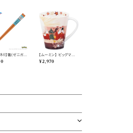
280】箸(ゼニガメ)
【ムーミン】 ビッグマグ
y Sketch】PM2
（夕日）【MM3200】
00
¥2,970
40