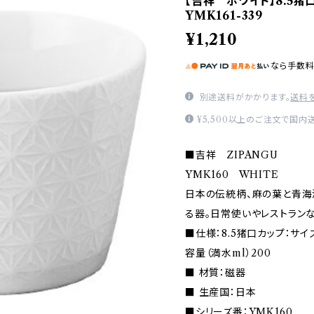
【吉祥 ホワイト】8.5猪口
YMK161-339
¥1,210
なら
手数
別途送料がかかります。
送料
¥5,500以上のご注文で国内
■吉祥 ZIPANGU
YMK160 WHITE
日本の伝統柄、麻の葉と青海
る器。日常使いやレストラン
■仕様：8.5猪口カップ：サイズ（
容量（満水ml）200
■ 材質：磁器
■ 生産国：日本
■シリーズ番：YMK160