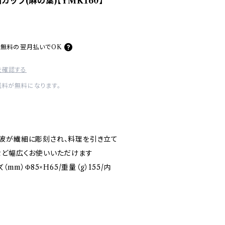
カップ(麻の葉)【YMK160】
料無料の
翌月払いでOK
を確認する
送料が無料になります。
波が繊細に彫刻され、料理を引き立て
など幅広くお使いいただけます
mm）Φ85×H65/重量（g）155/内