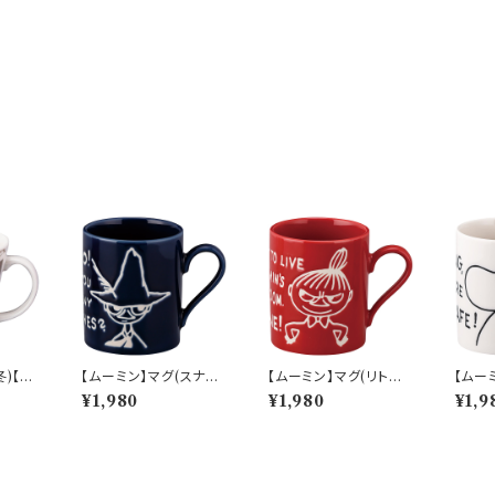
冬)【M
【ムーミン】マグ(スナフ
【ムーミン】マグ(リトルミ
【ムー
04-1
キン）【MM9000】M
ィ）【MM9000】MM9
ン）【
¥1,980
¥1,980
¥1,9
M9003-11
002-11
001-1