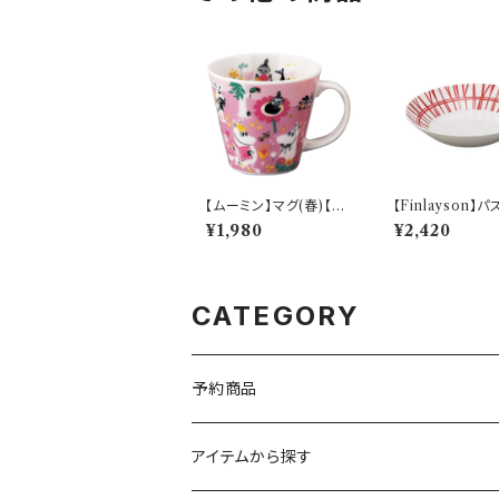
【ムーミン】マグ(春)【M
【Finlayson】
M9600】MM9601-1
レート（レッド）【
¥1,980
¥2,420
1
CATEGORY
予約商品
アイテムから探す