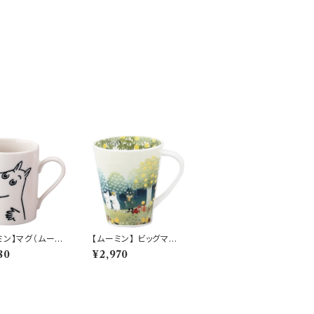
ミン】マグ（ムーミ
【ムーミン】 ビッグマグ
MM9000】MM9
（丘）【MM3200】MM
80
¥2,970
1
3201-35