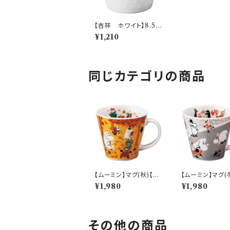
【吉祥 ホワイト】8.5猪
口カップ(麻の葉)【YM
¥1,210
K160】YMK161-339
同じカテゴリの商品
【ムーミン】マグ(秋)【M
【ムーミン】マグ(
M9600】MM9603-1
M9600】MM96
¥1,980
¥1,980
1
1
その他の商品