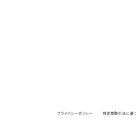
その他
mofusand（モフサンド）
香蘭社
吉祥
メイメイウェア
mofsand×日比谷花壇
HANAE MORI(ハナエモリ)
隅切り重箱
SoSo(ソソ）
助六の日常
THE BEATLES(ザ・ビートルズ)
komon(コモン)
旅籠
コウペンちゃん
アニカ・ヒュエット
華日和
わんなり
ちびまる子ちゃんandクレヨンしんちゃん
【山加商店×yaeko】migratory bird
HAPPY DINING(ハッピーダイニング)
プラティコ
クレヨンしんちゃん
tissage(ティサージュ）
titto(チット)
ハローキティ
結
プライバシーポリシー
特定商取引法に基
サンリオキャラクターズ
すずめ茶器