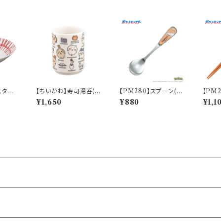
パスタプ
【ちいかわ】寿司湯呑(日
【PM280】スプーン(ヒ
【PM
コロナ】
常)【CKW50】CKW51
トカゲ)【Daily Sketch】
【Dail
¥1,650
¥880
¥1,1
-327
PM282-850
83-8