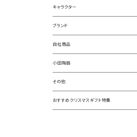
九谷焼
キャラクター
マグ＆カップ
ムーミン
ブランド
80th記念アイテム
プレート
MOOMIN ANIMATION
LA AMYS(エミーズ)
自社商品
リトルミイの日記念アイテム
ボウル
スヌーピー
LISA LARSON(リサラーソン)
ねこ企画
小田陶器
ガラスウェア
ピーターラビット
LAURA ASHLEY(ローラ アシュレイ)
Cecera(セセラ)
さざなみ
その他
カトラリー
ポケットモンスター
Finlayson(フィンレイソン)
CELEC(セレック)
吉祥
リサイクル食器
おすすめクリスマスギフト特集
お子様用食器
ちいかわ
日比谷花壇
ユニバーサルプレート
櫛目