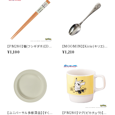
【PM280】箸(フシギダネ)【Dail
【MOOMIN】【Kirie(キリエ)】
y Sketch】PM281-840
すくいやすいスプーンＳ（リトルミ
¥1,100
¥1,210
イ）【MM9000】MM9002-8
50
【ユニバーサル多様深皿】【すくい
【PM280】マグ(ピカチュウ)【D