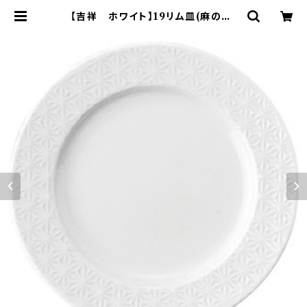
【吉祥 ホワイト】19リム皿(麻の葉)
【YMK160】YMK161-330 | yama
ka official shop - 山加商店 公
式オンラインショップ