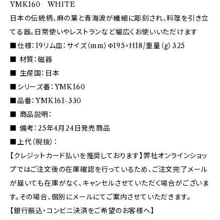
YMK160 WHITE
日本の伝統柄、麻の葉と青海波が繊細に彫刻され、料理を引き立
てる器。日常使いやレストランなど幅広くお使いいただけます
■仕様：19リム皿：サイズ（mm）Φ195×H18/重量（g）325
■ 材質：磁器
■ 生産国：日本
■シリーズ番：YMK160
■品番：YMK161-330
■ 商品説明：
■ 備考：25年4月24日発売商品
■上代（税抜）：
【クレジットカード払いを推奨しております】弊社オンラインショッ
プではご注文後の在庫確認を行っているため、ご注文完了メール
が届いても在庫がなく、キャンセルさせていただく場合がございま
す。その場合、個別にメールにてご案内させていただきます。
【銀行振込・コンビニ決済をご希望のお客様へ】