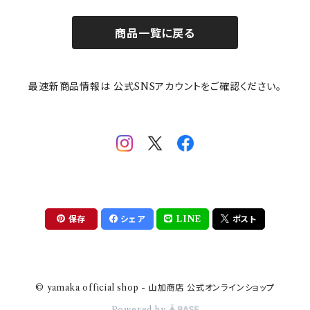
お子様用食器
ちいかわ
日比谷花壇
ユニバーサルプレート
櫛目
商品一覧に戻る
その他
mofusand（モフサンド）
香蘭社
吉祥
メイメイウェア
最速新商品情報は 公式SNSアカウントをご確認ください。
mofsand×日比谷花壇
HANAE MORI(ハナエモリ)
隅切り重箱
SoSo(ソソ）
助六の日常
THE BEATLES(ザ・ビートルズ)
komon(コモン)
旅籠
コウペンちゃん
アニカ・ヒュエット
華日和
わんなり
ちびまる子ちゃんandクレヨンしんちゃん
【山加商店×yaeko】migratory bird
HAPPY DINING(ハッピーダイニング)
プラティコ
保存
シェア
LINE
ポスト
クレヨンしんちゃん
tissage(ティサージュ）
titto(チット)
© yamaka official shop - 山加商店 公式オンラインショップ
ハローキティ
結
Powered by