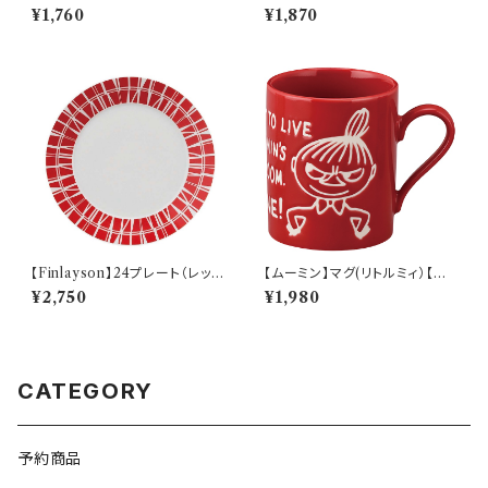
やすいうつわ】21cm ディーププ
aily Sketch】PM284-11
¥1,760
¥1,870
レート（ホワイト）【NB10】
【Finlayson】24プレート（レッ
【ムーミン】マグ(リトルミィ）【M
ド）【コロナ】
M9000】MM9002-11
¥2,750
¥1,980
CATEGORY
予約商品