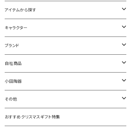
アイテムから探す
九谷焼
キャラクター
マグ＆カップ
ムーミン
ブランド
80th記念アイテム
プレート
MOOMIN ANIMATION
LA AMYS(エミーズ)
自社商品
リトルミイの日記念アイテム
ボウル
スヌーピー
LISA LARSON(リサラーソン)
ねこ企画
小田陶器
ガラスウェア
ピーターラビット
LAURA ASHLEY(ローラ アシュレイ)
Cecera(セセラ)
さざなみ
その他
カトラリー
ポケットモンスター
Finlayson(フィンレイソン)
CELEC(セレック)
吉祥
リサイクル食器
おすすめクリスマスギフト特集