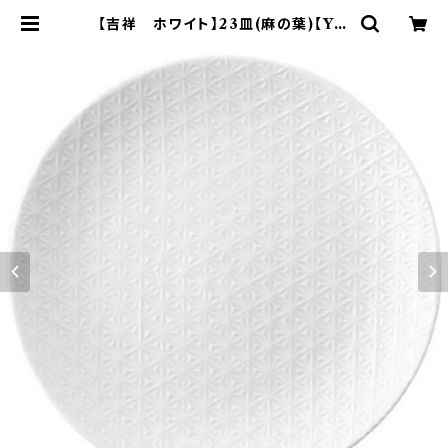
【吉祥 ホワイト】23皿(麻の葉)【YM
K160】YMK161-332 | yamaka o
fficial shop - 山加商店 公式オン
ラインショップ