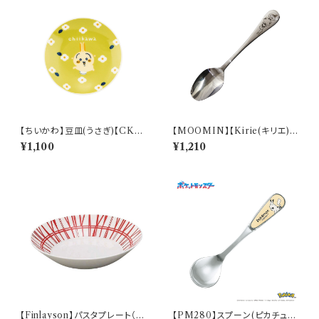
【ちいかわ】豆皿(うさぎ)【CKW
【MOOMIN】【Kirie(キリエ)】
20】CKW23-333
すくいやすいスプーンＳ（リトルミ
¥1,100
¥1,210
イ）【MM9000】MM9002-8
50
【Finlayson】パスタプレート（レ
【PM280】スプーン(ピカチュ