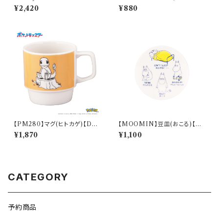
ッド）【コロナ】
ウ)【Daily Sketch】PM284-8
¥2,420
¥880
50
【PM280】マグ(ヒトカゲ)【Dail
【MOOMIN】豆皿(おこる)【M
y Sketch】PM282-11
M14000】MM14003-333
¥1,870
¥1,100
CATEGORY
予約商品