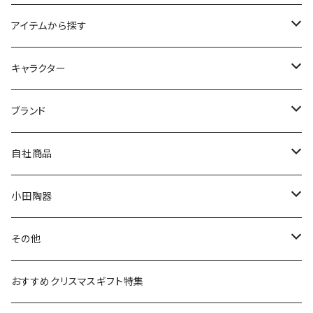
アイテムから探す
九谷焼
キャラクター
マグ＆カップ
ムーミン
ブランド
80th記念アイテム
プレート
MOOMIN ANIMATION
LA AMYS(エミーズ)
自社商品
リトルミイの日記念アイテム
ボウル
スヌーピー
LISA LARSON(リサラーソン)
ねこ企画
小田陶器
ガラスウェア
ピーターラビット
LAURA ASHLEY(ローラ アシュレイ)
Cecera(セセラ)
さざなみ
その他
カトラリー
ポケットモンスター
Finlayson(フィンレイソン)
CELEC(セレック)
吉祥
リサイクル食器
おすすめクリスマスギフト特集