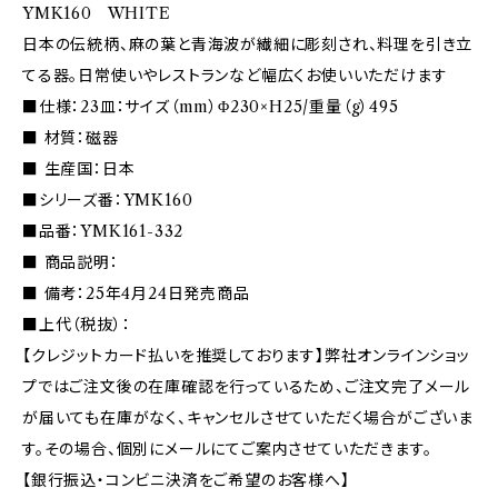
YMK160 WHITE
日本の伝統柄、麻の葉と青海波が繊細に彫刻され、料理を引き立
てる器。日常使いやレストランなど幅広くお使いいただけます
■仕様：23皿：サイズ（mm）Φ230×H25/重量（g）495
■ 材質：磁器
■ 生産国：日本
■シリーズ番：YMK160
■品番：YMK161-332
■ 商品説明：
■ 備考：25年4月24日発売商品
■上代（税抜）：
【クレジットカード払いを推奨しております】弊社オンラインショッ
プではご注文後の在庫確認を行っているため、ご注文完了メール
が届いても在庫がなく、キャンセルさせていただく場合がございま
す。その場合、個別にメールにてご案内させていただきます。
【銀行振込・コンビニ決済をご希望のお客様へ】