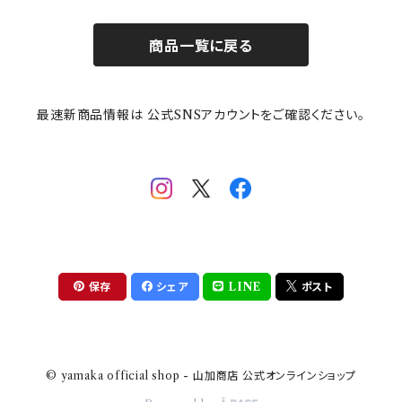
お子様用食器
ちいかわ
日比谷花壇
ユニバーサルプレート
櫛目
商品一覧に戻る
その他
mofusand（モフサンド）
香蘭社
吉祥
メイメイウェア
最速新商品情報は 公式SNSアカウントをご確認ください。
mofsand×日比谷花壇
HANAE MORI(ハナエモリ)
隅切り重箱
SoSo(ソソ）
助六の日常
THE BEATLES(ザ・ビートルズ)
komon(コモン)
旅籠
コウペンちゃん
アニカ・ヒュエット
華日和
わんなり
ちびまる子ちゃんandクレヨンしんちゃん
【山加商店×yaeko】migratory bird
HAPPY DINING(ハッピーダイニング)
プラティコ
保存
シェア
LINE
ポスト
クレヨンしんちゃん
tissage(ティサージュ）
titto(チット)
© yamaka official shop - 山加商店 公式オンラインショップ
ハローキティ
結