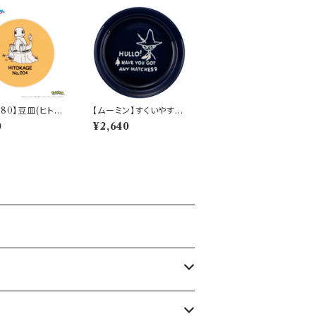
280】豆皿(ヒトカ
【ムーミン】すくいやすい
ily Sketch】P
カレー皿（スナフキン）
0
¥2,640
-333
【MM9000】MM900
3-320