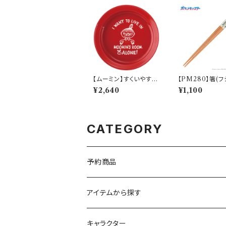
【ムーミン】すくいやすい
【PM280】箸(
カレー皿（リトルミィ）
ネ)【Daily Sket
¥2,640
¥1,100
【MM9000】MM900
M281-840
2-320
CATEGORY
予約商品
アイテムから探す
九谷焼
キャラクター