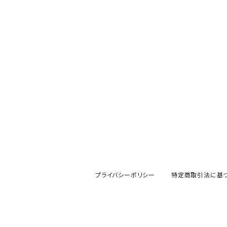
mofsand×日比谷花壇
HANAE MORI(ハナエモリ)
隅切り重箱
SoSo(ソソ）
助六の日常
THE BEATLES(ザ・ビートルズ)
komon(コモン)
旅籠
コウペンちゃん
アニカ・ヒュエット
華日和
わんなり
ちびまる子ちゃんandクレヨンしんちゃん
【山加商店×yaeko】migratory bird
HAPPY DINING(ハッピーダイニング)
プラティコ
クレヨンしんちゃん
tissage(ティサージュ）
titto(チット)
ハローキティ
結
プライバシーポリシー
特定商取引法に基
サンリオキャラクターズ
すずめ茶器