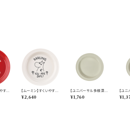
いやすい
【ムーミン】すくいやすい
【ユニバーサル多様深
【ユニ
ィ）
カレー皿（ムーミン）【M
皿】【すくいやすいうつ
皿】【
¥2,640
¥1,760
¥1,3
M900
M9000】MM9001-3
わ】21cm ディーププレ
わ】1
20
ート（ホワイト）【NB10】
ート（