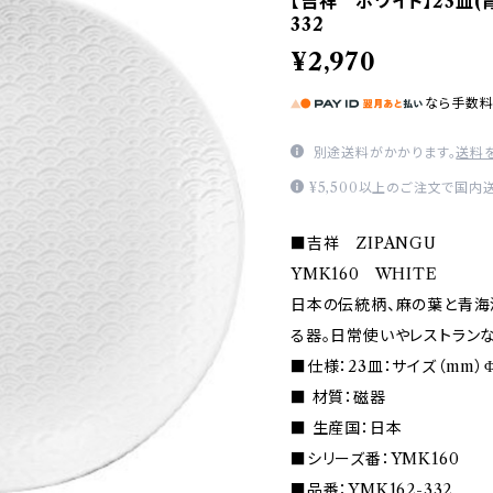
【吉祥 ホワイト】23皿(青
332
¥2,970
なら
手数
別途送料がかかります。
送料
¥5,500以上のご注文で国内
■吉祥 ZIPANGU
YMK160 WHITE
日本の伝統柄、麻の葉と青海
る器。日常使いやレストラン
■仕様：23皿：サイズ（mm）Φ2
■ 材質：磁器
■ 生産国：日本
■シリーズ番：YMK160
■品番：YMK162-332