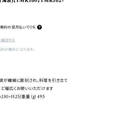
海波)【YMK160】YMK162-
料無料の
翌月払いでOK
を確認する
送料が無料になります。
波が繊細に彫刻され、料理を引き立て
など幅広くお使いいただけます
30×H25/重量（g）495