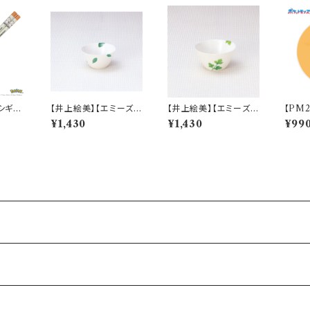
フシギダ
【井上絵美】【エミーズ】1
【井上絵美】【エミーズ】1
【PM
ch】P
3ボウル【ベイリーフ】A
3ﾎﾞｳﾙ【パセリ】AM20-
ゲ)【Da
¥1,430
¥1,430
¥99
M20-1-T24
3-T46
M282