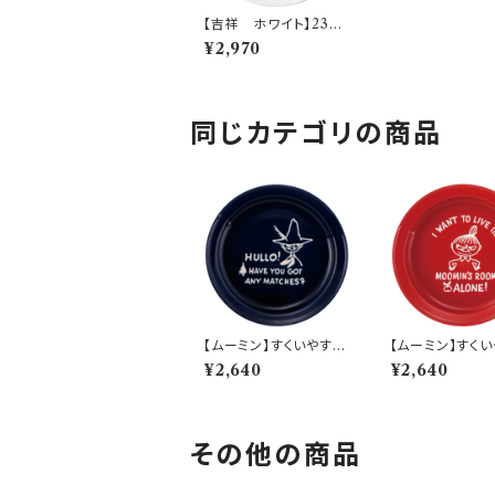
【吉祥 ホワイト】23皿
(青海波)【YMK160】Y
¥2,970
MK162-332
同じカテゴリの商品
【ムーミン】すくいやすい
【ムーミン】すく
カレー皿（スナフキン）
カレー皿（リトルミ
¥2,640
¥2,640
【MM9000】MM900
【MM9000】M
3-320
2-320
その他の商品