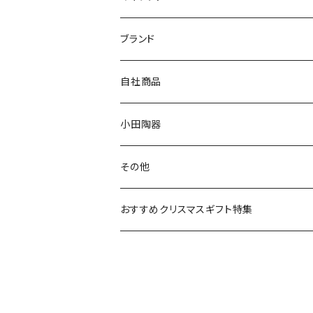
マグ＆カップ
ムーミン
ブランド
80th記念アイテム
プレート
MOOMIN ANIMATION
LA AMYS(エミーズ)
自社商品
リトルミイの日記念アイテム
ボウル
スヌーピー
LISA LARSON(リサラーソン)
ねこ企画
小田陶器
ガラスウェア
ピーターラビット
LAURA ASHLEY(ローラ アシュレイ)
Cecera(セセラ)
さざなみ
その他
カトラリー
ポケットモンスター
Finlayson(フィンレイソン)
CELEC(セレック)
吉祥
リサイクル食器
おすすめクリスマスギフト特集
お子様用食器
ちいかわ
日比谷花壇
ユニバーサルプレート
櫛目
その他
mofusand（モフサンド）
香蘭社
吉祥
メイメイウェア