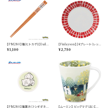
【PM280】箸(ヒトカゲ)【Daily
【Finlayson】24プレート（レッ
Sketch】PM282-840
ド）【コロナ】
¥1,100
¥2,750
【PM280】箸置き(フシギダネ)
【ムーミン】 ビッグマグ（丘）【M