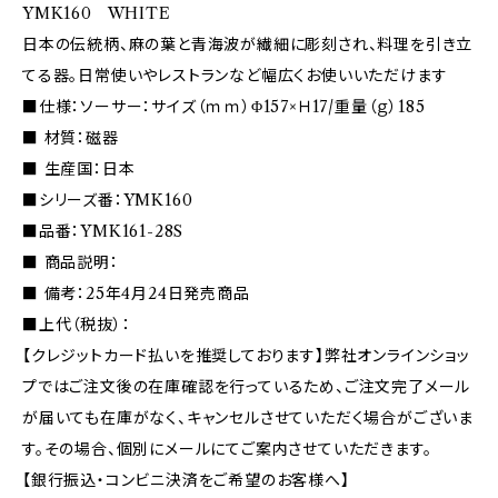
YMK160 WHITE
日本の伝統柄、麻の葉と青海波が繊細に彫刻され、料理を引き立
てる器。日常使いやレストランなど幅広くお使いいただけます
■仕様：ソーサー：サイズ（ｍｍ）Φ157×Ｈ17/重量（ｇ）185
■ 材質：磁器
■ 生産国：日本
■シリーズ番：YMK160
■品番：YMK161-28S
■ 商品説明：
■ 備考：25年4月24日発売商品
■上代（税抜）：
【クレジットカード払いを推奨しております】弊社オンラインショッ
プではご注文後の在庫確認を行っているため、ご注文完了メール
が届いても在庫がなく、キャンセルさせていただく場合がございま
す。その場合、個別にメールにてご案内させていただきます。
【銀行振込・コンビニ決済をご希望のお客様へ】