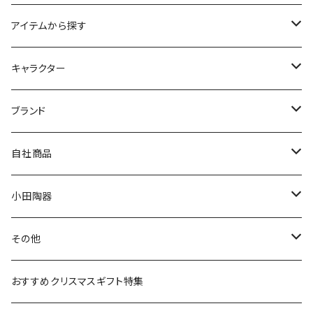
アイテムから探す
九谷焼
キャラクター
マグ＆カップ
ムーミン
ブランド
80th記念アイテム
プレート
MOOMIN ANIMATION
LA AMYS(エミーズ)
自社商品
リトルミイの日記念アイテム
ボウル
スヌーピー
LISA LARSON(リサラーソン)
ねこ企画
小田陶器
ガラスウェア
ピーターラビット
LAURA ASHLEY(ローラ アシュレイ)
Cecera(セセラ)
さざなみ
その他
カトラリー
ポケットモンスター
Finlayson(フィンレイソン)
CELEC(セレック)
吉祥
リサイクル食器
おすすめクリスマスギフト特集