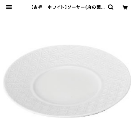
【吉祥 ホワイト】ソーサー(麻の葉)
【YMK160】YMK161-28S | yama
ka official shop - 山加商店 公
式オンラインショップ