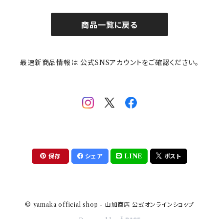
お子様用食器
ちいかわ
日比谷花壇
ユニバーサルプレート
櫛目
商品一覧に戻る
その他
mofusand（モフサンド）
香蘭社
吉祥
メイメイウェア
最速新商品情報は 公式SNSアカウントをご確認ください。
mofsand×日比谷花壇
HANAE MORI(ハナエモリ)
隅切り重箱
SoSo(ソソ）
助六の日常
THE BEATLES(ザ・ビートルズ)
komon(コモン)
旅籠
コウペンちゃん
アニカ・ヒュエット
華日和
わんなり
ちびまる子ちゃんandクレヨンしんちゃん
【山加商店×yaeko】migratory bird
HAPPY DINING(ハッピーダイニング)
プラティコ
保存
シェア
LINE
ポスト
クレヨンしんちゃん
tissage(ティサージュ）
titto(チット)
© yamaka official shop - 山加商店 公式オンラインショップ
ハローキティ
結