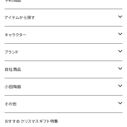
予約商品
アイテムから探す
九谷焼
キャラクター
マグ＆カップ
ムーミン
ブランド
80th記念アイテム
プレート
MOOMIN ANIMATION
LA AMYS(エミーズ)
自社商品
リトルミイの日記念アイテム
ボウル
スヌーピー
LISA LARSON(リサラーソン)
ねこ企画
小田陶器
ガラスウェア
ピーターラビット
LAURA ASHLEY(ローラ アシュレイ)
Cecera(セセラ)
さざなみ
その他
カトラリー
ポケットモンスター
Finlayson(フィンレイソン)
CELEC(セレック)
吉祥
リサイクル食器
おすすめクリスマスギフト特集