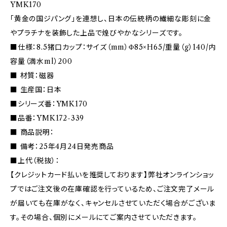
YMK170
「黄金の国ジパング」を連想し、日本の伝統柄の繊細な彫刻に金
やプラチナを装飾した上品で煌びやかなシリーズです。
■仕様：8.5猪口カップ：サイズ（mm）Φ85×H65/重量（g）140/内
容量（満水ml）200
■ 材質：磁器
■ 生産国：日本
■シリーズ番：YMK170
■品番：YMK172-339
■ 商品説明：
■ 備考：25年4月24日発売商品
■上代（税抜）：
【クレジットカード払いを推奨しております】弊社オンラインショッ
プではご注文後の在庫確認を行っているため、ご注文完了メール
が届いても在庫がなく、キャンセルさせていただく場合がございま
す。その場合、個別にメールにてご案内させていただきます。