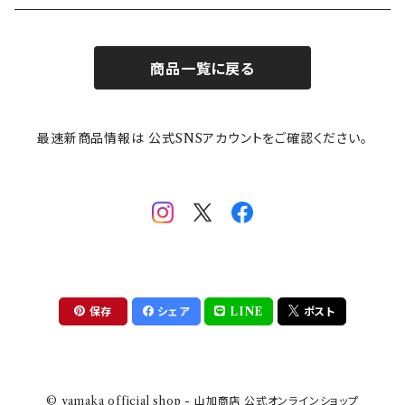
お子様用食器
ちいかわ
日比谷花壇
ユニバーサルプレート
櫛目
商品一覧に戻る
その他
mofusand（モフサンド）
香蘭社
吉祥
メイメイウェア
最速新商品情報は 公式SNSアカウントをご確認ください。
mofsand×日比谷花壇
HANAE MORI(ハナエモリ)
隅切り重箱
SoSo(ソソ）
助六の日常
THE BEATLES(ザ・ビートルズ)
komon(コモン)
旅籠
コウペンちゃん
アニカ・ヒュエット
華日和
わんなり
ちびまる子ちゃんandクレヨンしんちゃん
【山加商店×yaeko】migratory bird
HAPPY DINING(ハッピーダイニング)
プラティコ
保存
シェア
LINE
ポスト
クレヨンしんちゃん
tissage(ティサージュ）
titto(チット)
© yamaka official shop - 山加商店 公式オンラインショップ