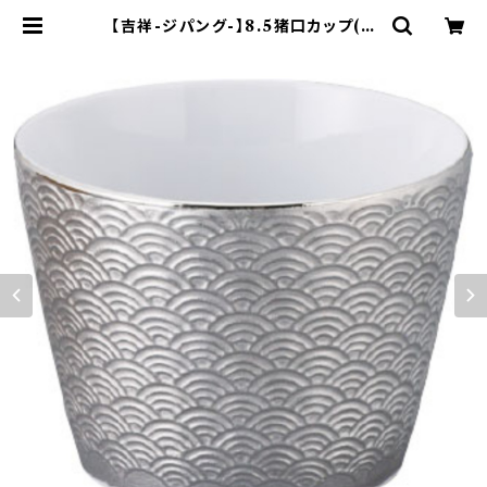
【吉祥-ジパング-】8.5猪口カップ(プ
ラチナ)【YMK170】YMK172-339 |
yamaka official shop - 山加商
店 公式オンラインショップ