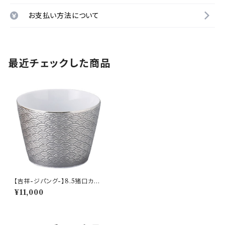
お支払い方法について
最近チェックした商品
【吉祥-ジパング-】8.5猪口カッ
プ(プラチナ)【YMK170】YMK1
¥11,000
72-339