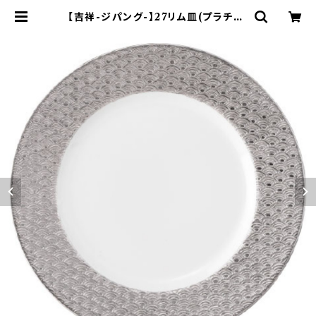
【吉祥-ジパング-】27リム皿(プラチナ)
【YMK170】YMK172-319 | yama
ka official shop - 山加商店 公
式オンラインショップ