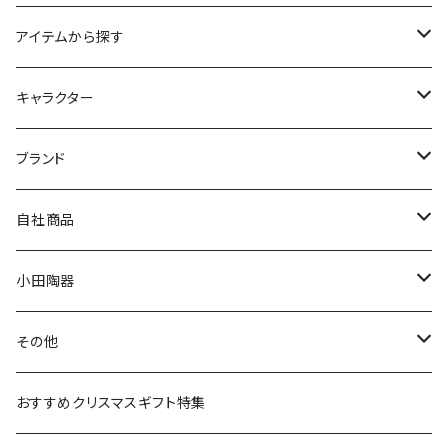
アイテムから探す
九谷焼
キャラクター
マグ＆カップ
ムーミン
ブランド
80th記念アイテム
プレート
MOOMIN ANIMATION
LA AMYS(エミーズ)
自社商品
リトルミイの日記念アイテム
ボウル
スヌーピー
LISA LARSON(リサラーソン)
ねこ企画
小田陶器
ガラスウェア
ピーターラビット
LAURA ASHLEY(ローラ アシュレイ)
Cecera(セセラ)
さざなみ
その他
カトラリー
ポケットモンスター
Finlayson(フィンレイソン)
CELEC(セレック)
吉祥
リサイクル食器
おすすめクリスマスギフト特集