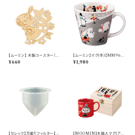
【ムーミン】 木製コースター（リト
【ムーミン】マグ(冬)【MM960
ルミイ）【木製コースター】
0】MM9604-11
¥660
¥1,980
【セレック】万能Vフィルター【C-
【MOOMIN】木箱入マグ(アイ