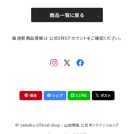
お子様用食器
ちいかわ
日比谷花壇
ユニバーサルプレート
櫛目
商品一覧に戻る
その他
mofusand（モフサンド）
香蘭社
吉祥
メイメイウェア
最速新商品情報は 公式SNSアカウントをご確認ください。
mofsand×日比谷花壇
HANAE MORI(ハナエモリ)
隅切り重箱
SoSo(ソソ）
助六の日常
THE BEATLES(ザ・ビートルズ)
komon(コモン)
旅籠
コウペンちゃん
アニカ・ヒュエット
華日和
わんなり
ちびまる子ちゃんandクレヨンしんちゃん
【山加商店×yaeko】migratory bird
HAPPY DINING(ハッピーダイニング)
プラティコ
保存
シェア
LINE
ポスト
クレヨンしんちゃん
tissage(ティサージュ）
titto(チット)
© yamaka official shop - 山加商店 公式オンラインショップ
ハローキティ
結