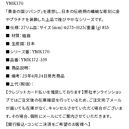
YMK170
「黄金の国ジパング」を連想し、日本の伝統柄の繊細な彫刻に金
やプラチナを装飾した上品で煌びやかなシリーズです。
■仕様：27リム皿：サイズ（mm）Φ275×H25/重量（g）815
■ 材質：磁器
■ 生産国：日本
■シリーズ番：YMK170
■品番：YMK172-319
■ 商品説明：
■ 備考：25年4月24日発売商品
■上代（税抜）：
【クレジットカード払いを推奨しております】弊社オンラインショッ
プではご注文後の在庫確認を行っているため、ご注文完了メール
が届いても在庫がなく、キャンセルさせていただく場合がございま
す。その場合、個別にメールにてご案内させていただきます。
【銀行振込・コンビニ決済をご希望のお客様へ】