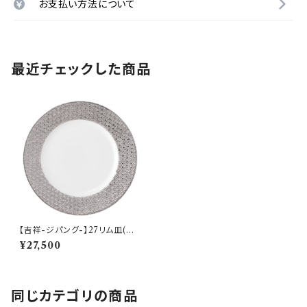
お支払い方法について
最近チェックした商品
【吉祥-ジパング-】27リム皿(プ
ラチナ)【YMK170】YMK172-3
¥27,500
19
同じカテゴリの商品