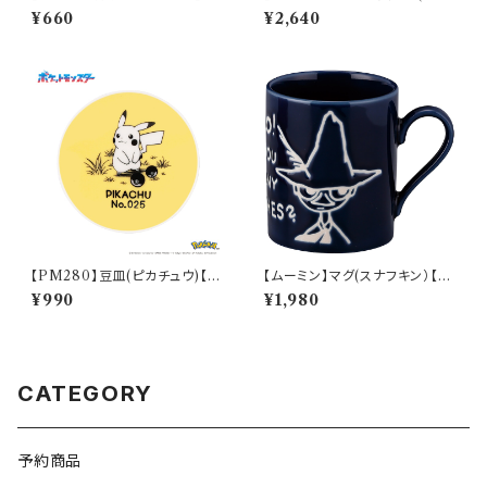
V-2WM】
ムリトルミイ)【MM16000】M
¥660
¥2,640
M16001-11H
【PM280】豆皿(ピカチュウ)【D
【ムーミン】マグ(スナフキン）【M
aily Sketch】PM284-333
M9000】MM9003-11
¥990
¥1,980
CATEGORY
予約商品