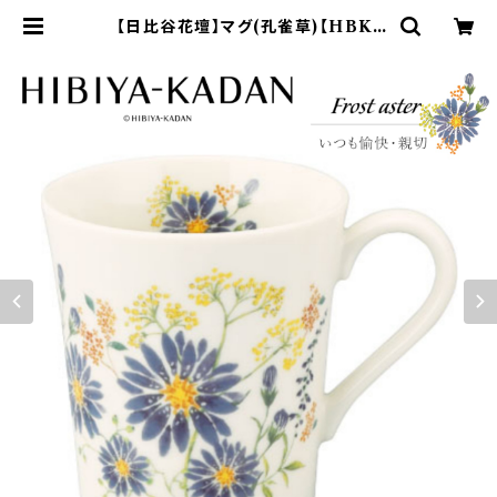
【日比谷花壇】マグ(孔雀草)【HBK1
0】HBK13-11 | yamaka official
shop - 山加商店 公式オンラインシ
ョップ