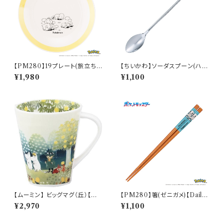
【PM280】19プレート(旅立ち)
【ちいかわ】ソーダスプーン(ハチ
【Daily Sketch】PM285-330
ワレ)【CKW40】CKW42-850
¥1,980
¥1,100
【ムーミン】 ビッグマグ（丘）【M
【PM280】箸(ゼニガメ)【Daily
M3200】MM3201-35
Sketch】PM283-840
¥2,970
¥1,100