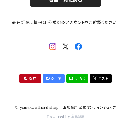
商品一覧に戻る
その他
mofusand（モフサンド）
香蘭社
吉祥
メイメイウェア
最速新商品情報は 公式SNSアカウントをご確認ください。
mofsand×日比谷花壇
HANAE MORI(ハナエモリ)
隅切り重箱
SoSo(ソソ）
助六の日常
THE BEATLES(ザ・ビートルズ)
komon(コモン)
旅籠
コウペンちゃん
アニカ・ヒュエット
華日和
わんなり
ちびまる子ちゃんandクレヨンしんちゃん
【山加商店×yaeko】migratory bird
HAPPY DINING(ハッピーダイニング)
プラティコ
保存
シェア
LINE
ポスト
クレヨンしんちゃん
tissage(ティサージュ）
titto(チット)
© yamaka official shop - 山加商店 公式オンラインショップ
ハローキティ
結
Powered by