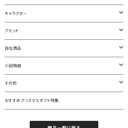
九谷焼
キャラクター
マグ＆カップ
ムーミン
ブランド
80th記念アイテム
プレート
MOOMIN ANIMATION
LA AMYS(エミーズ)
自社商品
リトルミイの日記念アイテム
ボウル
スヌーピー
LISA LARSON(リサラーソン)
ねこ企画
小田陶器
ガラスウェア
ピーターラビット
LAURA ASHLEY(ローラ アシュレイ)
Cecera(セセラ)
さざなみ
その他
カトラリー
ポケットモンスター
Finlayson(フィンレイソン)
CELEC(セレック)
吉祥
リサイクル食器
おすすめクリスマスギフト特集
お子様用食器
ちいかわ
日比谷花壇
ユニバーサルプレート
櫛目