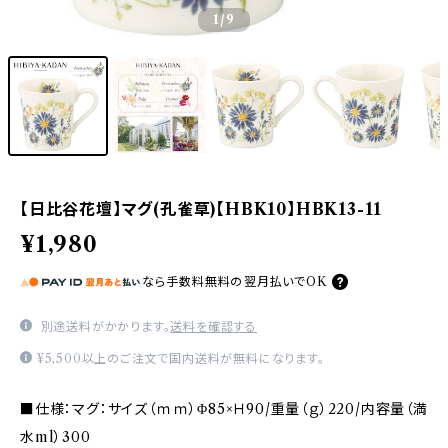
1
/9
【日比谷花壇】マグ(孔雀草)【HBK10】HBK13-11
¥1,980
なら
手数料無料の
翌月払いでOK
別途送料がかかります。
送料を確認する
¥5,500以上のご注文で国内送料が無料になります。
■仕様：マグ：サイズ（ｍｍ）Φ85×Ｈ90/重量（ｇ）220/内容量（満
水ml）300