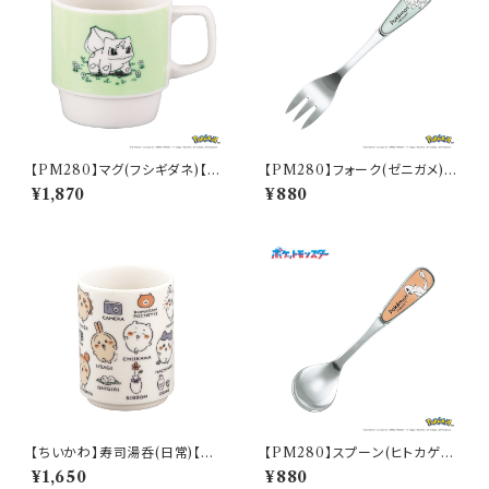
【PM280】マグ(フシギダネ)【D
【PM280】フォーク(ゼニガメ)
aily Sketch】PM281-11
【Daily Sketch】PM283-851
¥1,870
¥880
【ちいかわ】寿司湯呑(日常)【CK
【PM280】スプーン(ヒトカゲ)
W50】CKW51-327
【Daily Sketch】PM282-850
¥1,650
¥880