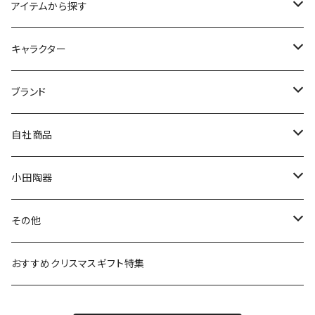
アイテムから探す
九谷焼
キャラクター
マグ＆カップ
ムーミン
ブランド
80th記念アイテム
プレート
MOOMIN ANIMATION
LA AMYS(エミーズ)
自社商品
リトルミイの日記念アイテム
ボウル
スヌーピー
LISA LARSON(リサラーソン)
ねこ企画
小田陶器
ガラスウェア
ピーターラビット
LAURA ASHLEY(ローラ アシュレイ)
Cecera(セセラ)
さざなみ
その他
カトラリー
ポケットモンスター
Finlayson(フィンレイソン)
CELEC(セレック)
吉祥
リサイクル食器
おすすめクリスマスギフト特集
お子様用食器
ちいかわ
日比谷花壇
ユニバーサルプレート
櫛目