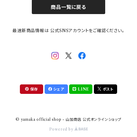
商品一覧に戻る
その他
mofusand（モフサンド）
香蘭社
吉祥
メイメイウェア
最速新商品情報は 公式SNSアカウントをご確認ください。
mofsand×日比谷花壇
HANAE MORI(ハナエモリ)
隅切り重箱
SoSo(ソソ）
助六の日常
THE BEATLES(ザ・ビートルズ)
komon(コモン)
旅籠
コウペンちゃん
アニカ・ヒュエット
華日和
わんなり
ちびまる子ちゃんandクレヨンしんちゃん
【山加商店×yaeko】migratory bird
HAPPY DINING(ハッピーダイニング)
プラティコ
保存
シェア
LINE
ポスト
クレヨンしんちゃん
tissage(ティサージュ）
titto(チット)
© yamaka official shop - 山加商店 公式オンラインショップ
ハローキティ
結
Powered by