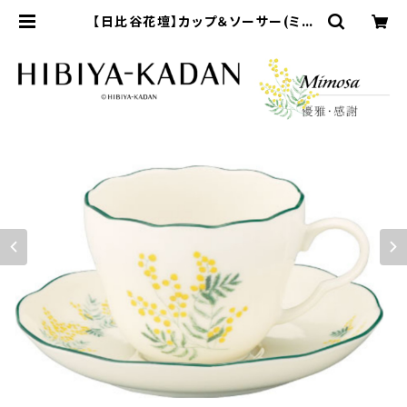
【日比谷花壇】カップ＆ソーサー(ミモ
ザ)【HBK10】HBK11-28 | yamak
a official shop - 山加商店 公式
オンラインショップ