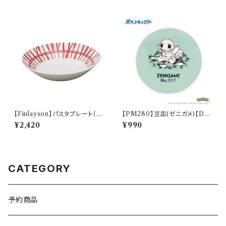
【Finlayson】パスタプレート（レ
【PM280】豆皿(ゼニガメ)【Dail
ッド）【コロナ】
y Sketch】PM283-333
¥2,420
¥990
CATEGORY
予約商品