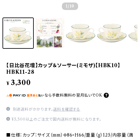
1
/10
【日比谷花壇】カップ＆ソーサー(ミモザ)【HBK10】
HBK11-28
3,300
¥
なら
手数料無料の
翌月払いでOK
別途送料がかかります。
送料を確認する
¥5,500以上のご注文で国内送料が無料になります。
■仕様：カップ：サイズ（mm）Φ86×H66/重量（g）125/内容量（満