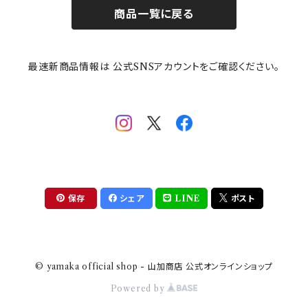
商品一覧に戻る
その他
mofusand（モフサンド）
香蘭社
吉祥
メイメイウェア
最速新商品情報は 公式SNSアカウントをご確認ください。
mofsand×日比谷花壇
HANAE MORI(ハナエモリ)
隅切り重箱
SoSo(ソソ）
助六の日常
THE BEATLES(ザ・ビートルズ)
komon(コモン)
旅籠
コウペンちゃん
アニカ・ヒュエット
華日和
わんなり
ちびまる子ちゃんandクレヨンしんちゃん
【山加商店×yaeko】migratory bird
HAPPY DINING(ハッピーダイニング)
プラティコ
保存
シェア
LINE
ポスト
クレヨンしんちゃん
tissage(ティサージュ）
titto(チット)
© yamaka official shop - 山加商店 公式オンラインショップ
ハローキティ
結
Powered by