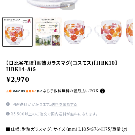
1
/8
【日比谷花壇】耐熱ガラスマグ(コスモス)【HBK10】
HBK14-815
¥2,970
なら
手数料無料の
翌月払いでOK
別途送料がかかります。
送料を確認する
¥5,500以上のご注文で国内送料が無料になります。
■仕様：耐熱ガラスマグ：サイズ（mm）L105×S76×H75/重量（g）