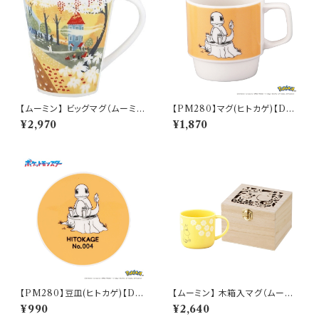
【ムーミン】 ビッグマグ（ムーミン
【PM280】マグ(ヒトカゲ)【Dail
ハウス）【MM3200】MM3204
y Sketch】PM282-11
¥2,970
¥1,870
-35
【PM280】豆皿(ヒトカゲ)【Dail
【ムーミン】 木箱入マグ（ムーミ
y Sketch】PM282-333
ン）【MM950】
¥990
¥2,640