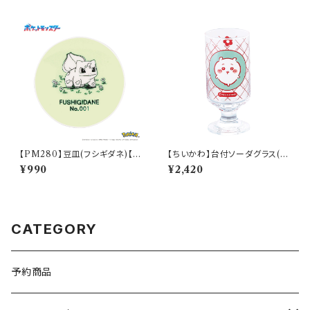
【PM280】豆皿(フシギダネ)【D
【ちいかわ】台付ソーダグラス(ち
aily Sketch】PM281-333
いかわ)【CKW40】CKW41-81
¥990
¥2,420
3
CATEGORY
予約商品