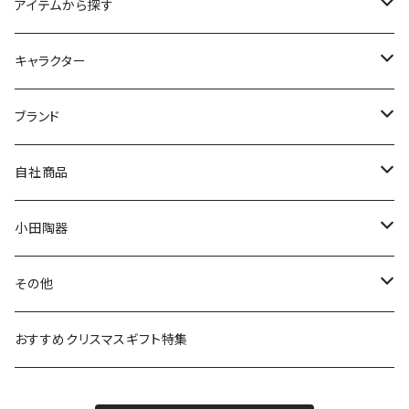
アイテムから探す
九谷焼
キャラクター
マグ＆カップ
ムーミン
ブランド
80th記念アイテム
プレート
MOOMIN ANIMATION
LA AMYS(エミーズ)
自社商品
リトルミイの日記念アイテム
ボウル
スヌーピー
LISA LARSON(リサラーソン)
ねこ企画
小田陶器
ガラスウェア
ピーターラビット
LAURA ASHLEY(ローラ アシュレイ)
Cecera(セセラ)
さざなみ
その他
カトラリー
ポケットモンスター
Finlayson(フィンレイソン)
CELEC(セレック)
吉祥
リサイクル食器
おすすめクリスマスギフト特集
お子様用食器
ちいかわ
日比谷花壇
ユニバーサルプレート
櫛目