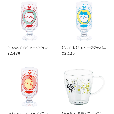
【ちいかわ】台付ソーダグラス(ち
【ちいかわ】台付ソーダグラス(ハ
いかわ)【CKW40】CKW41-81
チワレ)【CKW40】CKW42-81
¥2,420
¥2,420
3
3
【ちいかわ】台付ソーダグラス(う
【ムーミン】 耐熱ガラスマグ（ム