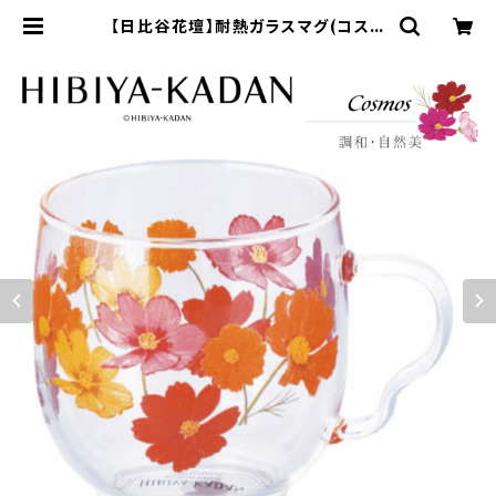
【日比谷花壇】耐熱ガラスマグ(コスモ
ス)【HBK10】HBK14-815 | yama
ka official shop - 山加商店 公
式オンラインショップ