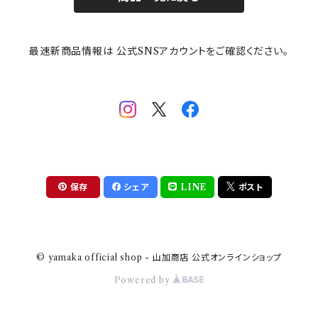
その他
mofusand（モフサンド）
香蘭社
吉祥
メイメイウェア
最速新商品情報は 公式SNSアカウントをご確認ください。
mofsand×日比谷花壇
HANAE MORI(ハナエモリ)
隅切り重箱
SoSo(ソソ）
助六の日常
THE BEATLES(ザ・ビートルズ)
komon(コモン)
旅籠
コウペンちゃん
アニカ・ヒュエット
華日和
わんなり
ちびまる子ちゃんandクレヨンしんちゃん
【山加商店×yaeko】migratory bird
HAPPY DINING(ハッピーダイニング)
プラティコ
保存
シェア
LINE
ポスト
クレヨンしんちゃん
tissage(ティサージュ）
titto(チット)
© yamaka official shop - 山加商店 公式オンラインショップ
ハローキティ
結
Powered by
サンリオキャラクターズ
すずめ茶器