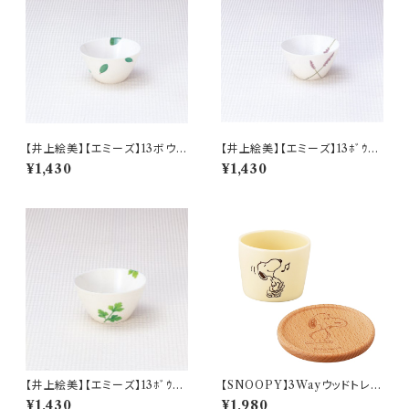
【井上絵美】【エミーズ】13ボウル
【井上絵美】【エミーズ】13ﾎﾞｳﾙ
【ベイリーフ】AM20-1-T24
【ラベンダー】AM20-2-T34
¥1,430
¥1,430
【井上絵美】【エミーズ】13ﾎﾞｳﾙ
【SNOOPY】3Wayウッドトレー
【パセリ】AM20-3-T46
とカップ(バニラ)【SN3200】SN
¥1,430
¥1,980