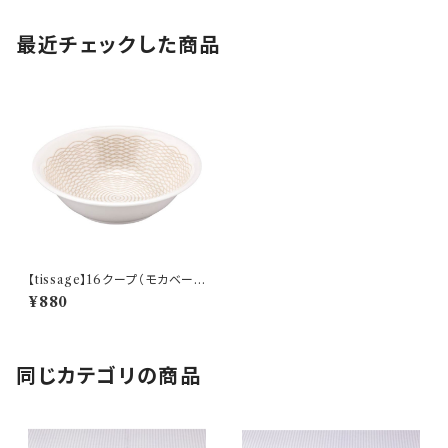
最近チェックした商品
【tissage】16クープ（モカベー
ジュ)【YMK150】YMK152-35
¥880
0
同じカテゴリの商品