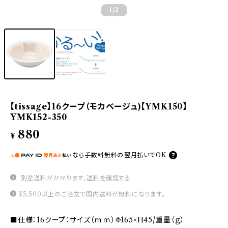
1
/2
【tissage】16クープ（モカベージュ)【YMK150】
YMK152-350
880
¥
なら
手数料無料の
翌月払いでOK
別途送料がかかります。
送料を確認する
¥5,500以上のご注文で国内送料が無料になります。
■仕様：16クープ：サイズ（ｍｍ）Φ165×H45/重量（ｇ）