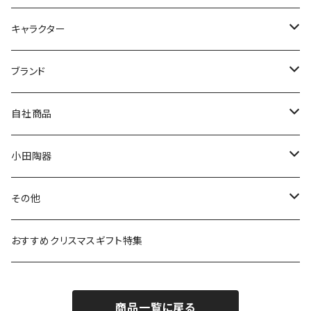
九谷焼
キャラクター
マグ＆カップ
ムーミン
ブランド
80th記念アイテム
プレート
MOOMIN ANIMATION
LA AMYS(エミーズ)
自社商品
リトルミイの日記念アイテム
ボウル
スヌーピー
LISA LARSON(リサラーソン)
ねこ企画
小田陶器
ガラスウェア
ピーターラビット
LAURA ASHLEY(ローラ アシュレイ)
Cecera(セセラ)
さざなみ
その他
カトラリー
ポケットモンスター
Finlayson(フィンレイソン)
CELEC(セレック)
吉祥
リサイクル食器
おすすめクリスマスギフト特集
お子様用食器
ちいかわ
日比谷花壇
ユニバーサルプレート
櫛目
商品一覧に戻る