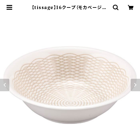
【tissage】16クープ（モカベージュ)
【YMK150】YMK152-350 | yama
ka official shop - 山加商店 公
式オンラインショップ