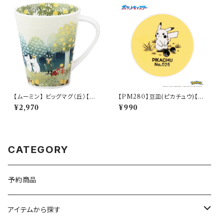
【ムーミン】 ビッグマグ（丘）【M
【PM280】豆皿(ピカチュウ)【D
M3200】MM3201-35
aily Sketch】PM284-333
¥2,970
¥990
CATEGORY
予約商品
アイテムから探す