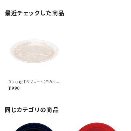
最近チェックした商品
【tissage】19プレート（モカベー
ジュ)【YMK150】YMK152-33
¥990
0
同じカテゴリの商品