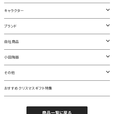
九谷焼
キャラクター
マグ＆カップ
ムーミン
ブランド
80th記念アイテム
プレート
MOOMIN ANIMATION
LA AMYS(エミーズ)
自社商品
リトルミイの日記念アイテム
ボウル
スヌーピー
LISA LARSON(リサラーソン)
ねこ企画
小田陶器
ガラスウェア
ピーターラビット
LAURA ASHLEY(ローラ アシュレイ)
Cecera(セセラ)
さざなみ
その他
カトラリー
ポケットモンスター
Finlayson(フィンレイソン)
CELEC(セレック)
吉祥
リサイクル食器
おすすめクリスマスギフト特集
お子様用食器
ちいかわ
日比谷花壇
ユニバーサルプレート
櫛目
商品一覧に戻る