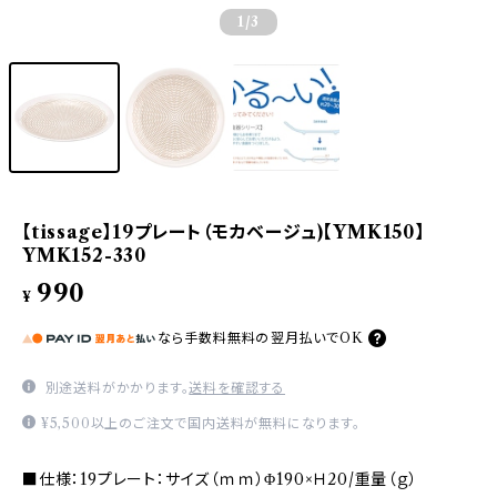
1
/3
【tissage】19プレート（モカベージュ)【YMK150】
YMK152-330
990
¥
なら
手数料無料の
翌月払いでOK
別途送料がかかります。
送料を確認する
¥5,500以上のご注文で国内送料が無料になります。
■仕様：19プレート：サイズ（ｍｍ）Φ190×Ｈ20/重量（ｇ）