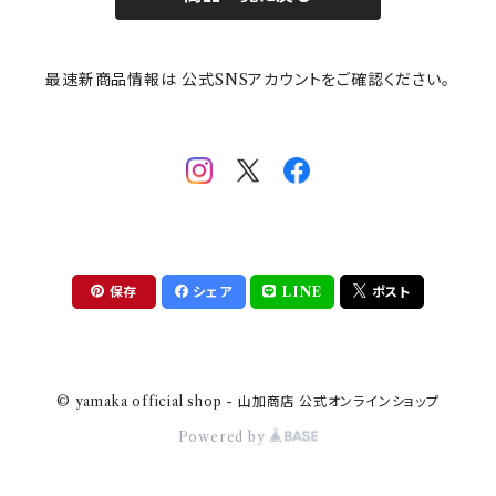
その他
mofusand（モフサンド）
香蘭社
吉祥
メイメイウェア
最速新商品情報は 公式SNSアカウントをご確認ください。
mofsand×日比谷花壇
HANAE MORI(ハナエモリ)
隅切り重箱
SoSo(ソソ）
助六の日常
THE BEATLES(ザ・ビートルズ)
komon(コモン)
旅籠
コウペンちゃん
アニカ・ヒュエット
華日和
わんなり
ちびまる子ちゃんandクレヨンしんちゃん
【山加商店×yaeko】migratory bird
HAPPY DINING(ハッピーダイニング)
プラティコ
保存
シェア
LINE
ポスト
クレヨンしんちゃん
tissage(ティサージュ）
titto(チット)
© yamaka official shop - 山加商店 公式オンラインショップ
ハローキティ
結
Powered by
サンリオキャラクターズ
すずめ茶器