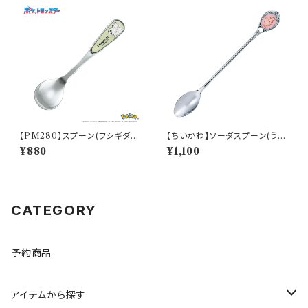
【PM280】スプーン(フシギダ
【ちいかわ】ソーダスプーン(うさ
ネ)【Daily Sketch】PM281-8
ぎ)【CKW40】CKW43-850
¥880
¥1,100
50
CATEGORY
予約商品
アイテムから探す