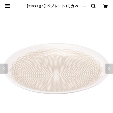
【tissage】19プレート（モカベージ
ュ)【YMK150】YMK152-330 | ya
maka official shop - 山加商店
公式オンラインショップ