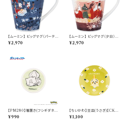
【ムーミン】 ビッグマグ（パーテ
【ムーミン】 ビッグマグ（夕日）
ィ）【MM3200】MM3203-35
【MM3200】
¥2,970
¥2,970
【PM280】箸置き(フシギダネ)
【ちいかわ】豆皿(うさぎ)【CKW
【Daily Sketch】PM281-402
20】CKW23-333
¥990
¥1,100