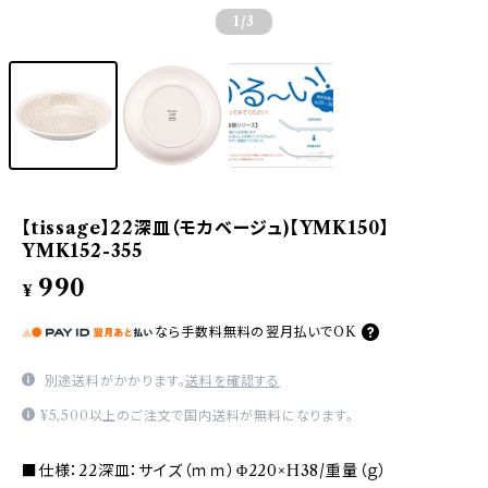
1
/3
【tissage】22深皿（モカベージュ)【YMK150】
YMK152-355
990
¥
なら
手数料無料の
翌月払いでOK
別途送料がかかります。
送料を確認する
¥5,500以上のご注文で国内送料が無料になります。
■仕様：22深皿：サイズ（ｍｍ）Φ220×H38/重量（ｇ）