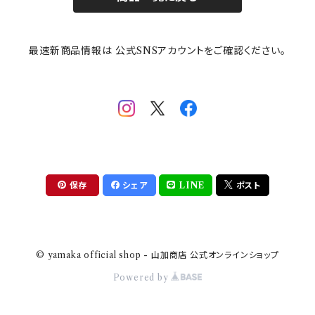
その他
mofusand（モフサンド）
香蘭社
吉祥
メイメイウェア
最速新商品情報は 公式SNSアカウントをご確認ください。
mofsand×日比谷花壇
HANAE MORI(ハナエモリ)
隅切り重箱
SoSo(ソソ）
助六の日常
THE BEATLES(ザ・ビートルズ)
komon(コモン)
旅籠
コウペンちゃん
アニカ・ヒュエット
華日和
わんなり
ちびまる子ちゃんandクレヨンしんちゃん
【山加商店×yaeko】migratory bird
HAPPY DINING(ハッピーダイニング)
プラティコ
保存
シェア
LINE
ポスト
クレヨンしんちゃん
tissage(ティサージュ）
titto(チット)
© yamaka official shop - 山加商店 公式オンラインショップ
ハローキティ
結
Powered by
サンリオキャラクターズ
すずめ茶器