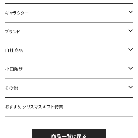
九谷焼
キャラクター
マグ＆カップ
ムーミン
ブランド
80th記念アイテム
プレート
MOOMIN ANIMATION
LA AMYS(エミーズ)
自社商品
リトルミイの日記念アイテム
ボウル
スヌーピー
LISA LARSON(リサラーソン)
ねこ企画
小田陶器
ガラスウェア
ピーターラビット
LAURA ASHLEY(ローラ アシュレイ)
Cecera(セセラ)
さざなみ
その他
カトラリー
ポケットモンスター
Finlayson(フィンレイソン)
CELEC(セレック)
吉祥
リサイクル食器
おすすめクリスマスギフト特集
お子様用食器
ちいかわ
日比谷花壇
ユニバーサルプレート
櫛目
商品一覧に戻る