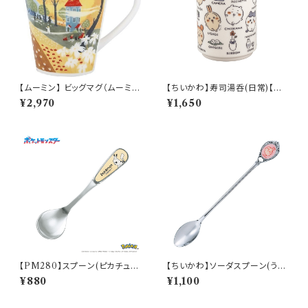
【ムーミン】 ビッグマグ（ムーミン
【ちいかわ】寿司湯呑(日常)【CK
ハウス）【MM3200】MM3204
W50】CKW51-327
¥2,970
¥1,650
-35
【PM280】スプーン(ピカチュ
【ちいかわ】ソーダスプーン(うさ
ウ)【Daily Sketch】PM284-8
ぎ)【CKW40】CKW43-850
¥880
¥1,100
50