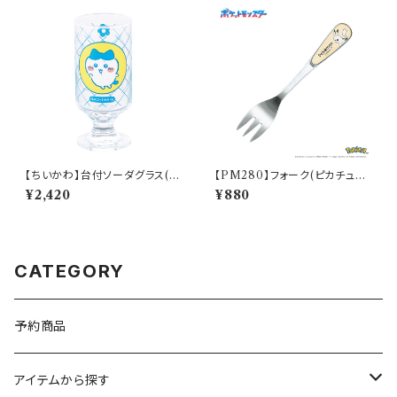
【ちいかわ】台付ソーダグラス(ハ
【PM280】フォーク(ピカチュウ)
チワレ)【CKW40】CKW42-81
【Daily Sketch】PM284-851
¥2,420
¥880
3
CATEGORY
予約商品
アイテムから探す