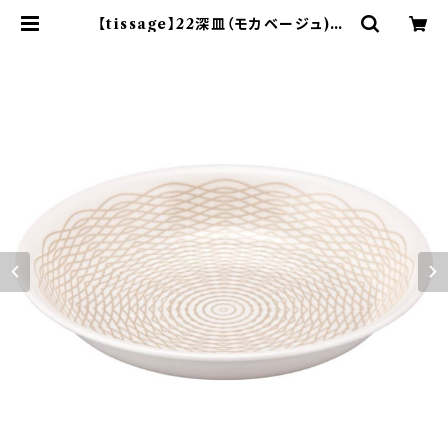
【tissage】22深皿（モカベージュ)【Y
MK150】YMK152-355 | yamak
a official shop - 山加商店 公式
オンラインショップ