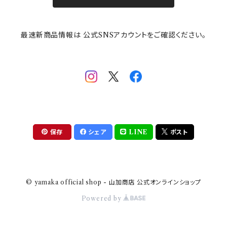
その他
mofusand（モフサンド）
香蘭社
吉祥
メイメイウェア
最速新商品情報は 公式SNSアカウントをご確認ください。
mofsand×日比谷花壇
HANAE MORI(ハナエモリ)
隅切り重箱
SoSo(ソソ）
助六の日常
THE BEATLES(ザ・ビートルズ)
komon(コモン)
旅籠
コウペンちゃん
アニカ・ヒュエット
華日和
わんなり
ちびまる子ちゃんandクレヨンしんちゃん
【山加商店×yaeko】migratory bird
HAPPY DINING(ハッピーダイニング)
プラティコ
保存
シェア
LINE
ポスト
クレヨンしんちゃん
tissage(ティサージュ）
titto(チット)
© yamaka official shop - 山加商店 公式オンラインショップ
ハローキティ
結
Powered by
サンリオキャラクターズ
すずめ茶器