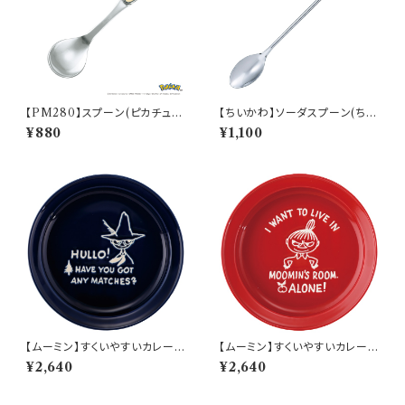
【PM280】スプーン(ピカチュ
【ちいかわ】ソーダスプーン(ちい
ウ)【Daily Sketch】PM284-8
かわ)【CKW40】CKW41-850
¥880
¥1,100
50
【ムーミン】すくいやすいカレー皿
【ムーミン】すくいやすいカレー皿
（スナフキン）【MM9000】MM
（リトルミィ）【MM9000】MM
¥2,640
¥2,640
9003-320
9002-320