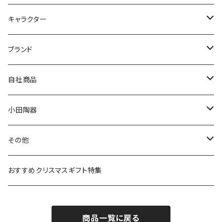
九谷焼
キャラクター
マグ＆カップ
ムーミン
ブランド
80th記念アイテム
プレート
MOOMIN ANIMATION
LA AMYS(エミーズ)
自社商品
リトルミイの日記念アイテム
ボウル
スヌーピー
LISA LARSON(リサラーソン)
ねこ企画
小田陶器
ガラスウェア
ピーターラビット
LAURA ASHLEY(ローラ アシュレイ)
Cecera(セセラ)
さざなみ
その他
カトラリー
ポケットモンスター
Finlayson(フィンレイソン)
CELEC(セレック)
吉祥
リサイクル食器
おすすめクリスマスギフト特集
お子様用食器
ちいかわ
日比谷花壇
ユニバーサルプレート
櫛目
商品一覧に戻る