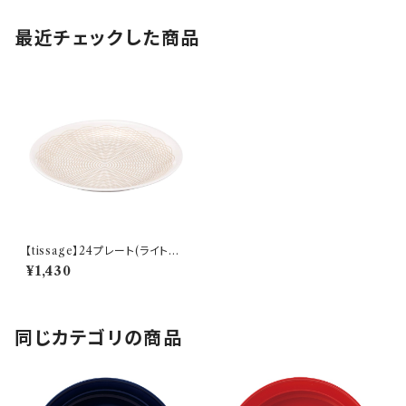
最近チェックした商品
【tissage】24プレート(ライトブ
ルー)【YMK150】YMK151-33
¥1,430
7
同じカテゴリの商品