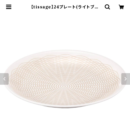
【tissage】24プレート(ライトブル
ー)【YMK150】YMK151-337 | ya
maka official shop - 山加商店
公式オンラインショップ