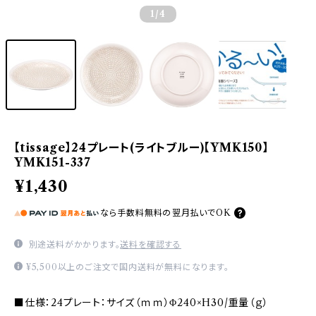
1
/4
【tissage】24プレート(ライトブルー)【YMK150】
YMK151-337
¥1,430
なら
手数料無料の
翌月払いでOK
別途送料がかかります。
送料を確認する
¥5,500以上のご注文で国内送料が無料になります。
■仕様：24プレート：サイズ（ｍｍ）Φ240×H30/重量（ｇ）