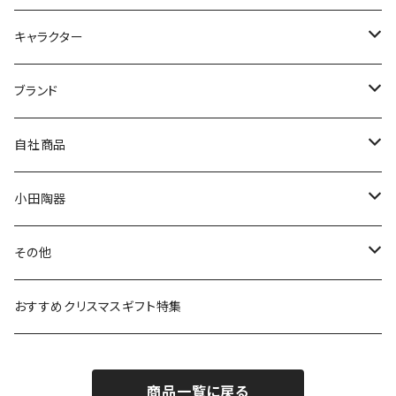
九谷焼
キャラクター
マグ＆カップ
ムーミン
ブランド
80th記念アイテム
プレート
MOOMIN ANIMATION
LA AMYS(エミーズ)
自社商品
リトルミイの日記念アイテム
ボウル
スヌーピー
LISA LARSON(リサラーソン)
ねこ企画
小田陶器
ガラスウェア
ピーターラビット
LAURA ASHLEY(ローラ アシュレイ)
Cecera(セセラ)
さざなみ
その他
カトラリー
ポケットモンスター
Finlayson(フィンレイソン)
CELEC(セレック)
吉祥
リサイクル食器
おすすめクリスマスギフト特集
お子様用食器
ちいかわ
日比谷花壇
ユニバーサルプレート
櫛目
商品一覧に戻る