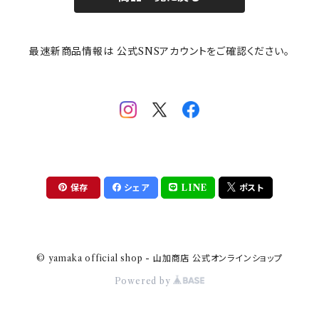
その他
mofusand（モフサンド）
香蘭社
吉祥
メイメイウェア
最速新商品情報は 公式SNSアカウントをご確認ください。
mofsand×日比谷花壇
HANAE MORI(ハナエモリ)
隅切り重箱
SoSo(ソソ）
助六の日常
THE BEATLES(ザ・ビートルズ)
komon(コモン)
旅籠
コウペンちゃん
アニカ・ヒュエット
華日和
わんなり
ちびまる子ちゃんandクレヨンしんちゃん
【山加商店×yaeko】migratory bird
HAPPY DINING(ハッピーダイニング)
プラティコ
保存
シェア
LINE
ポスト
クレヨンしんちゃん
tissage(ティサージュ）
titto(チット)
© yamaka official shop - 山加商店 公式オンラインショップ
ハローキティ
結
Powered by
サンリオキャラクターズ
すずめ茶器