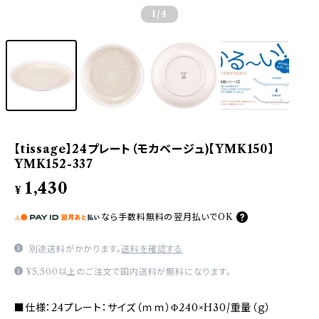
1
/4
【tissage】24プレート（モカベージュ)【YMK150】
YMK152-337
1,430
¥
なら
手数料無料の
翌月払いでOK
別途送料がかかります。
送料を確認する
¥5,500以上のご注文で国内送料が無料になります。
■仕様：24プレート：サイズ（ｍｍ）Φ240×H30/重量（ｇ）