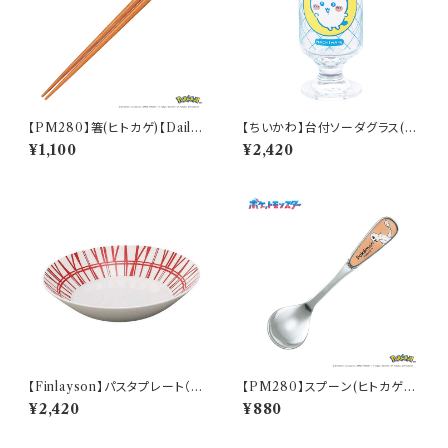
【PM280】箸(ヒトカゲ)【Daily
【ちいかわ】台付ソーダグラス(ハ
Sketch】PM282-840
チワレ)【CKW40】CKW42-81
¥1,100
¥2,420
3
【Finlayson】パスタプレート（レ
【PM280】スプーン(ヒトカゲ)
ッド）【コロナ】
【Daily Sketch】PM282-850
¥2,420
¥880