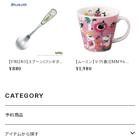
【PM280】スプーン(フシギダ
【ムーミン】マグ(春)【MM960
ネ)【Daily Sketch】PM281-8
0】MM9601-11
¥880
¥1,980
50
CATEGORY
予約商品
アイテムから探す