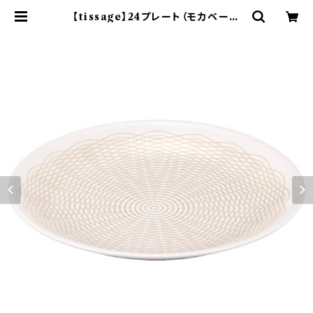
【tissage】24プレート（モカベージ
ュ)【YMK150】YMK152-337 | ya
maka official shop - 山加商店
公式オンラインショップ