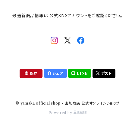
その他
mofusand（モフサンド）
香蘭社
吉祥
メイメイウェア
最速新商品情報は 公式SNSアカウントをご確認ください。
mofsand×日比谷花壇
HANAE MORI(ハナエモリ)
隅切り重箱
SoSo(ソソ）
助六の日常
THE BEATLES(ザ・ビートルズ)
komon(コモン)
旅籠
コウペンちゃん
アニカ・ヒュエット
華日和
わんなり
ちびまる子ちゃんandクレヨンしんちゃん
【山加商店×yaeko】migratory bird
HAPPY DINING(ハッピーダイニング)
プラティコ
保存
シェア
LINE
ポスト
クレヨンしんちゃん
tissage(ティサージュ）
titto(チット)
© yamaka official shop - 山加商店 公式オンラインショップ
ハローキティ
結
Powered by
サンリオキャラクターズ
すずめ茶器