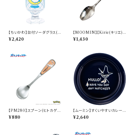
【ちいかわ】台付ソーダグラス(ハ
【MOOMIN】【Kirie(キリエ)】
チワレ)【CKW40】CKW42-81
すくいやすいスプーン（ムーミン）
¥2,420
¥1,430
3
【MM9000】MM9001-863
【PM280】スプーン(ヒトカゲ)
【ムーミン】すくいやすいカレー皿
【Daily Sketch】PM282-850
（スナフキン）【MM9000】MM
¥880
¥2,640
9003-320