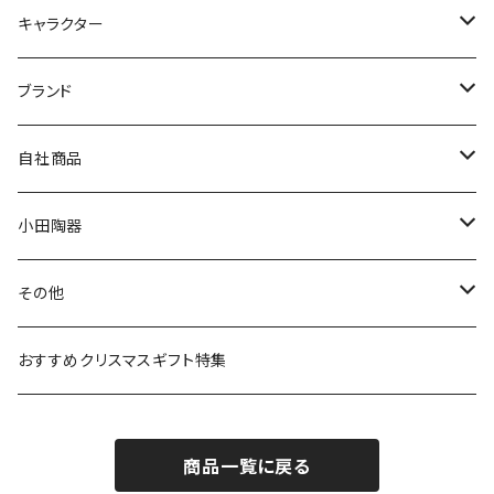
九谷焼
キャラクター
マグ＆カップ
ムーミン
ブランド
80th記念アイテム
プレート
MOOMIN ANIMATION
LA AMYS(エミーズ)
自社商品
リトルミイの日記念アイテム
ボウル
スヌーピー
LISA LARSON(リサラーソン)
ねこ企画
小田陶器
ガラスウェア
ピーターラビット
LAURA ASHLEY(ローラ アシュレイ)
Cecera(セセラ)
さざなみ
その他
カトラリー
ポケットモンスター
Finlayson(フィンレイソン)
CELEC(セレック)
吉祥
リサイクル食器
おすすめクリスマスギフト特集
お子様用食器
ちいかわ
日比谷花壇
ユニバーサルプレート
櫛目
商品一覧に戻る