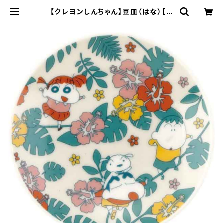
【クレヨンしんちゃん】豆皿（はな）【C
S40】CS42-333 | yamaka offic
ial shop - 山加商店 公式オンライ
ンショップ