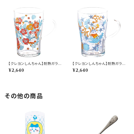
【クレヨンしんちゃん】耐熱ガラス
【クレヨンしんちゃん】耐熱ガラス
マグ（はな）【CS40】CS42-815
マグ（貝がら）【CS40】CS41-81
¥2,640
¥2,640
5
その他の商品