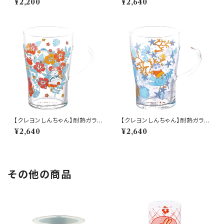
¥2,200
¥2,640
CS10】4979855123171
815
【クレヨンしんちゃん】耐熱ガラス
【クレヨンしんちゃん】耐熱ガラス
マグ（はな）【CS40】CS42-815
マグ（貝がら）【CS40】CS41-81
¥2,640
¥2,640
5
その他の商品