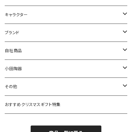
九谷焼
キャラクター
マグ＆カップ
ムーミン
ブランド
80th記念アイテム
プレート
MOOMIN ANIMATION
LA AMYS(エミーズ)
自社商品
リトルミイの日記念アイテム
ボウル
スヌーピー
LISA LARSON(リサラーソン)
ねこ企画
小田陶器
ガラスウェア
ピーターラビット
LAURA ASHLEY(ローラ アシュレイ)
Cecera(セセラ)
さざなみ
その他
カトラリー
ポケットモンスター
Finlayson(フィンレイソン)
CELEC(セレック)
吉祥
リサイクル食器
おすすめクリスマスギフト特集
お子様用食器
ちいかわ
日比谷花壇
ユニバーサルプレート
櫛目