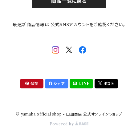
商品一覧に戻る
その他
mofusand（モフサンド）
香蘭社
吉祥
メイメイウェア
最速新商品情報は 公式SNSアカウントをご確認ください。
mofsand×日比谷花壇
HANAE MORI(ハナエモリ)
隅切り重箱
SoSo(ソソ）
助六の日常
THE BEATLES(ザ・ビートルズ)
komon(コモン)
旅籠
コウペンちゃん
アニカ・ヒュエット
華日和
わんなり
ちびまる子ちゃんandクレヨンしんちゃん
【山加商店×yaeko】migratory bird
HAPPY DINING(ハッピーダイニング)
プラティコ
保存
シェア
LINE
ポスト
クレヨンしんちゃん
tissage(ティサージュ）
titto(チット)
© yamaka official shop - 山加商店 公式オンラインショップ
ハローキティ
結
Powered by