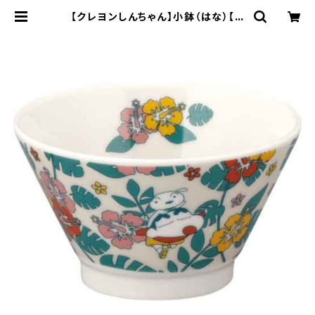
【クレヨンしんちゃん】小鉢（はな）【C
S40】CS42-352 | yamaka offic
ial shop - 山加商店 公式オンライ
ンショップ