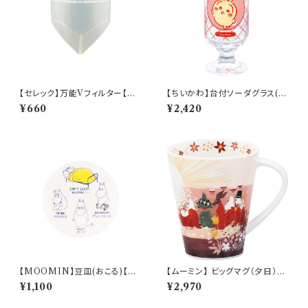
【セレック】万能Vフィルター【C-
【ちいかわ】台付ソーダグラス(う
V-2WM】
さぎ)【CKW40】CKW43-813
¥660
¥2,420
【MOOMIN】豆皿(おこる)【M
【ムーミン】 ビッグマグ（夕日）
M14000】MM14003-333
【MM3200】
¥1,100
¥2,970