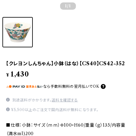
1
/1
【クレヨンしんちゃん】小鉢（はな）【CS40】CS42-352
1,430
¥
なら
手数料無料の
翌月払いでOK
別途送料がかかります。
送料を確認する
¥5,500以上のご注文で国内送料が無料になります。
■仕様：小鉢：サイズ（ｍｍ）Φ100×H60/重量（ｇ）135/内容量
（満水ml)200