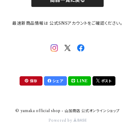
商品一覧に戻る
その他
mofusand（モフサンド）
香蘭社
吉祥
メイメイウェア
最速新商品情報は 公式SNSアカウントをご確認ください。
mofsand×日比谷花壇
HANAE MORI(ハナエモリ)
隅切り重箱
SoSo(ソソ）
助六の日常
THE BEATLES(ザ・ビートルズ)
komon(コモン)
旅籠
コウペンちゃん
アニカ・ヒュエット
華日和
わんなり
ちびまる子ちゃんandクレヨンしんちゃん
【山加商店×yaeko】migratory bird
HAPPY DINING(ハッピーダイニング)
プラティコ
保存
シェア
LINE
ポスト
クレヨンしんちゃん
tissage(ティサージュ）
titto(チット)
© yamaka official shop - 山加商店 公式オンラインショップ
ハローキティ
結
Powered by