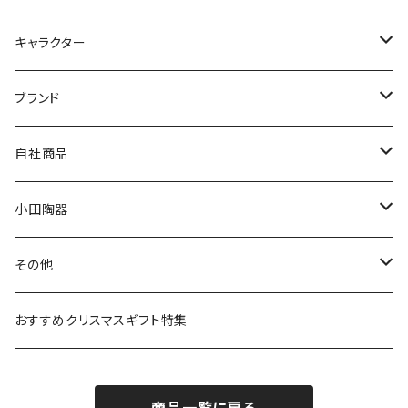
九谷焼
キャラクター
マグ＆カップ
ムーミン
ブランド
80th記念アイテム
プレート
MOOMIN ANIMATION
LA AMYS(エミーズ)
自社商品
リトルミイの日記念アイテム
ボウル
スヌーピー
LISA LARSON(リサラーソン)
ねこ企画
小田陶器
ガラスウェア
ピーターラビット
LAURA ASHLEY(ローラ アシュレイ)
Cecera(セセラ)
さざなみ
その他
カトラリー
ポケットモンスター
Finlayson(フィンレイソン)
CELEC(セレック)
吉祥
リサイクル食器
おすすめクリスマスギフト特集
お子様用食器
ちいかわ
日比谷花壇
ユニバーサルプレート
櫛目