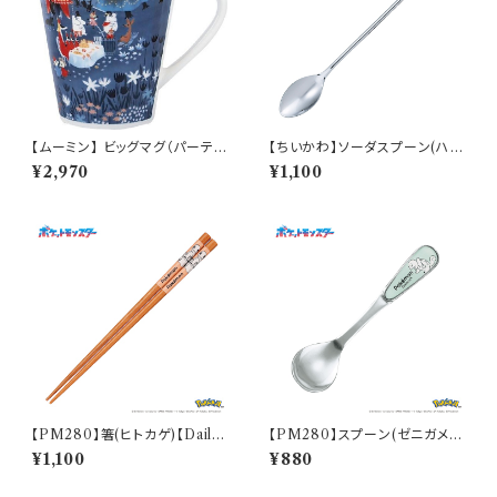
【ムーミン】 ビッグマグ（パーテ
【ちいかわ】ソーダスプーン(ハチ
ィ）【MM3200】MM3203-35
ワレ)【CKW40】CKW42-850
¥2,970
¥1,100
【PM280】箸(ヒトカゲ)【Daily
【PM280】スプーン(ゼニガメ)
Sketch】PM282-840
【Daily Sketch】PM283-850
¥1,100
¥880