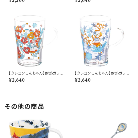
¥2,200
¥2,640
CS10】4979855123171
815
【クレヨンしんちゃん】耐熱ガラス
【クレヨンしんちゃん】耐熱ガラス
マグ（はな）【CS40】CS42-815
マグ（貝がら）【CS40】CS41-81
¥2,640
¥2,640
5
その他の商品