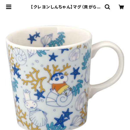
【クレヨンしんちゃん】マグ（貝がら）
【CS40】CS41-11 | yamaka offi
cial shop - 山加商店 公式オンライ
ンショップ