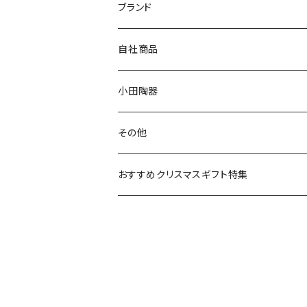
マグ＆カップ
ムーミン
ブランド
80th記念アイテム
プレート
MOOMIN ANIMATION
LA AMYS(エミーズ)
自社商品
リトルミイの日記念アイテム
ボウル
スヌーピー
LISA LARSON(リサラーソン)
ねこ企画
小田陶器
ガラスウェア
ピーターラビット
LAURA ASHLEY(ローラ アシュレイ)
Cecera(セセラ)
さざなみ
その他
カトラリー
ポケットモンスター
Finlayson(フィンレイソン)
CELEC(セレック)
吉祥
リサイクル食器
おすすめクリスマスギフト特集
お子様用食器
ちいかわ
日比谷花壇
ユニバーサルプレート
櫛目
その他
mofusand（モフサンド）
香蘭社
吉祥
メイメイウェア
mofsand×日比谷花壇
HANAE MORI(ハナエモリ)
隅切り重箱
SoSo(ソソ）