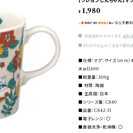
【クレヨンしんちゃん】マグ（
1,980
¥
なら
手数
別途送料がかかります。
送料
¥5,500以上のご注文で国内
■仕様：マグ：サイズ（ｍｍ）Φ8
水ml)300
■総重量：300g
■ 材質：陶器
■ 生産国：日本
■シリーズ番：CS40
■品番：CS42-11
■電子レンジ：〇
■食器洗浄・乾燥機：〇