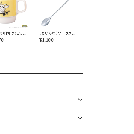
280】マグ(ピカチ
【ちいかわ】ソーダスプ
aily Sketch】P
ーン(ハチワレ)【CKW4
70
¥1,100
-11
0】CKW42-850