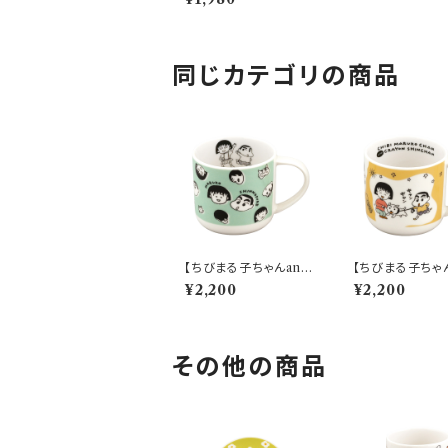
2-11
同じカテゴリの商品
【ちびまる子ちゃんand
【ちびまる子ちゃん
クレヨンしんちゃん】マ
クレヨンしんちゃ
¥2,200
¥2,200
グ(フェイス)【CMCS1
グ(散歩)【CMCS
0】【ちびまる子ちゃんan
979855123164
dクレヨンしんちゃん】
その他の商品