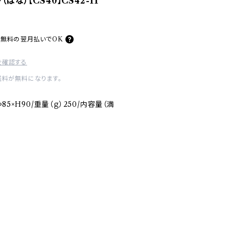
はな）【CS40】CS42-11
料無料の
翌月払いでOK
を確認する
送料が無料になります。
5×H90/重量（ｇ）250/内容量（満