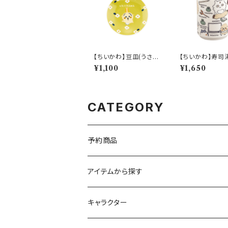
【ちいかわ】豆皿(うさぎ)
【ちいかわ】寿司
【CKW20】CKW23-3
伐)【CKW50】
¥1,100
¥1,650
33
2-327
CATEGORY
予約商品
アイテムから探す
九谷焼
キャラクター