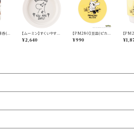
湯呑(討
【ムーミン】すくいやすい
【PM280】豆皿(ピカチ
【PM
CKW5
カレー皿（ムーミン）【M
ュウ)【Daily Sketch】P
ュウ)【D
¥2,640
¥990
¥1,8
M9000】MM9001-3
M284-333
M284
20