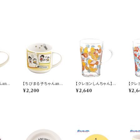
and
【ちびまる子ちゃんand
【クレヨンしんちゃん】耐
【クレ
ん】マ
クレヨンしんちゃん】マ
熱ガラスマグ（フルーツ）
熱ガラ
¥2,200
¥2,640
¥2,6
10】4
グ(コミック)【CMCS1
【CS40】CS43-815
S40】
0】4979855123171