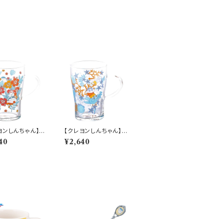
ヨンしんちゃん】耐
【クレヨンしんちゃん】耐
スマグ（はな）【C
熱ガラスマグ（貝がら）
40
¥2,640
CS42-815
【CS40】CS41-815