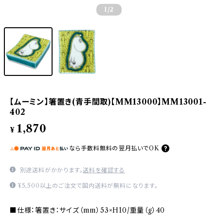
1
/2
【ムーミン】箸置き(青手間取)【MM13000】MM13001-
402
1,870
¥
なら
手数料無料の
翌月払いでOK
別途送料がかかります。
送料を確認する
¥5,500以上のご注文で国内送料が無料になります。
■仕様：箸置き：サイズ（mm）53×H10/重量（g）40