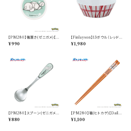
【PM280】箸置き(ゼニガメ)【D
【Finlayson】13ボウル（レッド）
aily Sketch】PM283-402
【コロナ】
¥990
¥1,980
【PM280】スプーン(ゼニガメ)
【PM280】箸(ヒトカゲ)【Daily
【Daily Sketch】PM283-850
Sketch】PM282-840
¥880
¥1,100