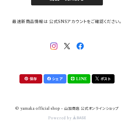
その他
mofusand（モフサンド）
香蘭社
吉祥
メイメイウェア
最速新商品情報は 公式SNSアカウントをご確認ください。
mofsand×日比谷花壇
HANAE MORI(ハナエモリ)
隅切り重箱
SoSo(ソソ）
助六の日常
THE BEATLES(ザ・ビートルズ)
komon(コモン)
旅籠
コウペンちゃん
アニカ・ヒュエット
華日和
わんなり
ちびまる子ちゃんandクレヨンしんちゃん
【山加商店×yaeko】migratory bird
HAPPY DINING(ハッピーダイニング)
プラティコ
保存
シェア
LINE
ポスト
クレヨンしんちゃん
tissage(ティサージュ）
titto(チット)
© yamaka official shop - 山加商店 公式オンラインショップ
ハローキティ
結
Powered by
サンリオキャラクターズ
すずめ茶器