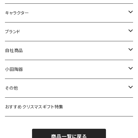
九谷焼
キャラクター
マグ＆カップ
ムーミン
ブランド
80th記念アイテム
プレート
MOOMIN ANIMATION
LA AMYS(エミーズ)
自社商品
リトルミイの日記念アイテム
ボウル
スヌーピー
LISA LARSON(リサラーソン)
ねこ企画
小田陶器
ガラスウェア
ピーターラビット
LAURA ASHLEY(ローラ アシュレイ)
Cecera(セセラ)
さざなみ
その他
カトラリー
ポケットモンスター
Finlayson(フィンレイソン)
CELEC(セレック)
吉祥
リサイクル食器
おすすめクリスマスギフト特集
お子様用食器
ちいかわ
日比谷花壇
ユニバーサルプレート
櫛目
商品一覧に戻る