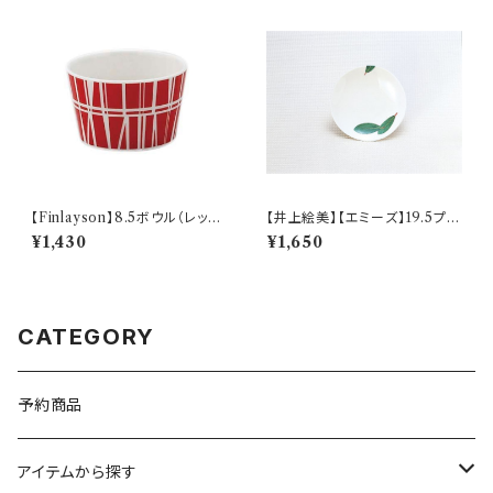
【Finlayson】8.5ボウル（レッ
【井上絵美】【エミーズ】19.5プレ
ド）【コロナ】
ート【ベイリーフ】AM20-1-T2
¥1,430
¥1,650
2
CATEGORY
予約商品
アイテムから探す