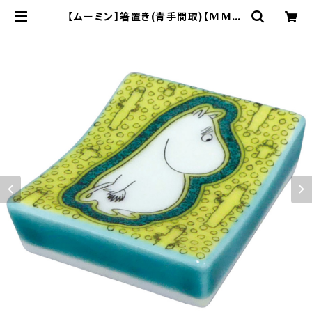
【ムーミン】箸置き(青手間取)【MM13
000】MM13001-402 | yamaka
official shop - 山加商店 公式オ
ンラインショップ