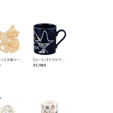
ミン】 木製コース
【ムーミン】マグ(スナフ
スナフキン）【木製
キン）【MM9000】M
0
¥1,980
ター】
M9003-11