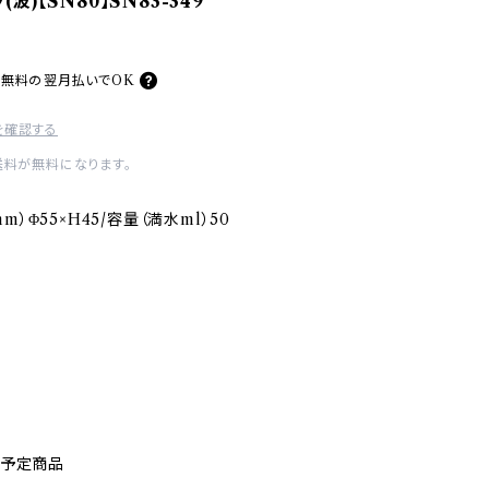
波)【SN80】SN83-349
料無料の
翌月払いでOK
を確認する
送料が無料になります。
）Φ55×H45/容量（満水ml）50
売予定商品