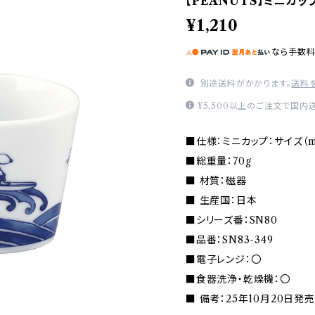
【PEANUTS】ミニカップ(
¥1,210
なら
手数
別途送料がかかります。
送料
¥5,500以上のご注文で国内
■仕様：ミニカップ：サイズ（mm
■総重量：70g
■ 材質：磁器
■ 生産国：日本
■シリーズ番：SN80
■品番：SN83-349
■電子レンジ：〇
■食器洗浄・乾燥機：〇
■ 備考：25年10月20日発