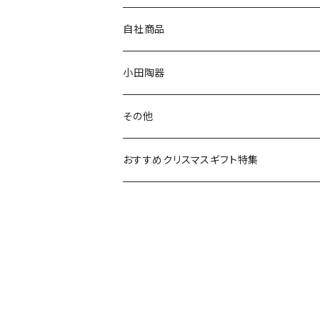
80th記念アイテム
プレート
MOOMIN ANIMATION
LA AMYS(エミーズ)
自社商品
リトルミイの日記念アイテム
ボウル
スヌーピー
LISA LARSON(リサラーソン)
ねこ企画
小田陶器
ガラスウェア
ピーターラビット
LAURA ASHLEY(ローラ アシュレイ)
Cecera(セセラ)
さざなみ
その他
カトラリー
ポケットモンスター
Finlayson(フィンレイソン)
CELEC(セレック)
吉祥
リサイクル食器
おすすめクリスマスギフト特集
お子様用食器
ちいかわ
日比谷花壇
ユニバーサルプレート
櫛目
その他
mofusand（モフサンド）
香蘭社
吉祥
メイメイウェア
mofsand×日比谷花壇
HANAE MORI(ハナエモリ)
隅切り重箱
SoSo(ソソ）