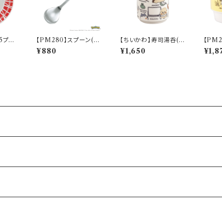
.5プレ
【PM280】スプーン(ゼ
【ちいかわ】寿司湯呑(討
【PM
ロナ】
ニガメ)【Daily Sketch】
伐)【CKW50】CKW5
ュウ)【D
¥880
¥1,650
¥1,8
PM283-850
2-327
M284