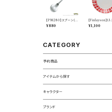
【PM280】スプーン(フ
【Finlayson】13
シギダネ)【Daily Sketc
ート（レッド）【コ
¥880
¥1,100
h】PM281-850
CATEGORY
予約商品
アイテムから探す
九谷焼
キャラクター
マグ＆カップ
ムーミン
ブランド