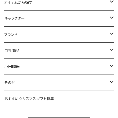
アイテムから探す
九谷焼
キャラクター
マグ＆カップ
ムーミン
ブランド
80th記念アイテム
プレート
MOOMIN ANIMATION
LA AMYS(エミーズ)
自社商品
リトルミイの日記念アイテム
ボウル
スヌーピー
LISA LARSON(リサラーソン)
ねこ企画
小田陶器
ガラスウェア
ピーターラビット
LAURA ASHLEY(ローラ アシュレイ)
Cecera(セセラ)
さざなみ
その他
カトラリー
ポケットモンスター
Finlayson(フィンレイソン)
CELEC(セレック)
吉祥
リサイクル食器
おすすめクリスマスギフト特集
お子様用食器
ちいかわ
日比谷花壇
ユニバーサルプレート
櫛目