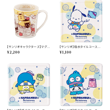
【サンリオキャラクターズ】マグ(2
【サンリオ】吸水タイルコースタ
026)【SAN2026】SAN2026-
ー(ポチャッコ)【SAN170】SAN
¥2,200
¥1,100
11
171-346