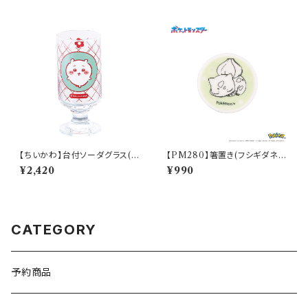
【ちいかわ】台付ソーダグラス(ち
【PM280】箸置き(フシギダネ)
いかわ)【CKW40】CKW41-81
【Daily Sketch】PM281-402
¥2,420
¥990
3
CATEGORY
予約商品