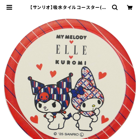
【サンリオ】吸水タイルコースター(丸)
【SAN190】SAN192-346 | yama
ka official shop - 山加商店 公
式オンラインショップ