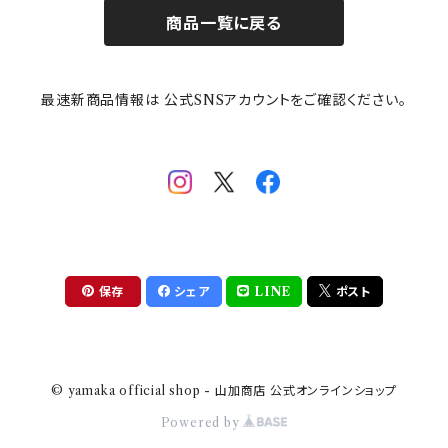
商品一覧に戻る
その他
mofusand（モフサンド）
香蘭社
吉祥
メイメイウェア
最速新商品情報は 公式SNSアカウントをご確認ください。
mofsand×日比谷花壇
HANAE MORI(ハナエモリ)
隅切り重箱
SoSo(ソソ）
助六の日常
THE BEATLES(ザ・ビートルズ)
komon(コモン)
旅籠
コウペンちゃん
アニカ・ヒュエット
華日和
わんなり
ちびまる子ちゃんandクレヨンしんちゃん
【山加商店×yaeko】migratory bird
HAPPY DINING(ハッピーダイニング)
プラティコ
保存
シェア
LINE
ポスト
クレヨンしんちゃん
tissage(ティサージュ）
titto(チット)
© yamaka official shop - 山加商店 公式オンラインショップ
ハローキティ
結
Powered by