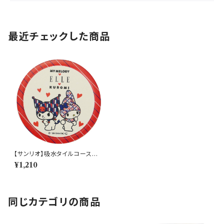
最近チェックした商品
【サンリオ】吸水タイルコースタ
ー(丸)【SAN190】SAN192-34
¥1,210
6
同じカテゴリの商品