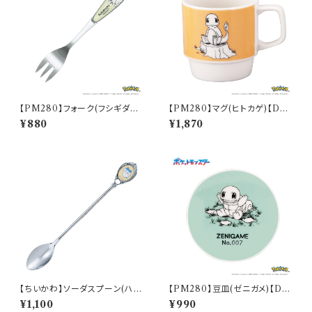
【PM280】フォーク(フシギダネ)
【PM280】マグ(ヒトカゲ)【Dail
【Daily Sketch】PM281-851
y Sketch】PM282-11
¥880
¥1,870
【ちいかわ】ソーダスプーン(ハチ
【PM280】豆皿(ゼニガメ)【Dail
ワレ)【CKW40】CKW42-850
y Sketch】PM283-333
¥1,100
¥990