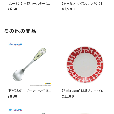
【ムーミン】 木製コースター（ス
【ムーミン】マグ(スナフキン）【M
ナフキン）【木製コースター】
M9000】MM9003-11
¥660
¥1,980
その他の商品
【PM280】スプーン(フシギダ
【Finlayson】13.5プレート（レッ
ネ)【Daily Sketch】PM281-8
ド）【コロナ】
¥880
¥1,100
50