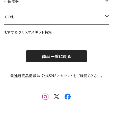
ボウル
スヌーピー
LISA LARSON(リサラーソン)
ねこ企画
小田陶器
ガラスウェア
ピーターラビット
LAURA ASHLEY(ローラ アシュレイ)
Cecera(セセラ)
さざなみ
その他
カトラリー
ポケットモンスター
Finlayson(フィンレイソン)
CELEC(セレック)
吉祥
リサイクル食器
おすすめクリスマスギフト特集
お子様用食器
ちいかわ
日比谷花壇
ユニバーサルプレート
櫛目
商品一覧に戻る
その他
mofusand（モフサンド）
香蘭社
吉祥
メイメイウェア
最速新商品情報は 公式SNSアカウントをご確認ください。
mofsand×日比谷花壇
HANAE MORI(ハナエモリ)
隅切り重箱
SoSo(ソソ）
助六の日常
THE BEATLES(ザ・ビートルズ)
komon(コモン)
旅籠
コウペンちゃん
アニカ・ヒュエット
華日和
わんなり