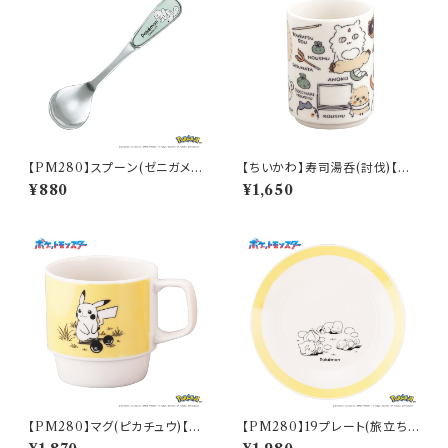
【PM280】スプーン(ゼニガメ)
【ちいかわ】寿司湯呑(討伐)【CK
【Daily Sketch】PM283-850
W50】CKW52-327
¥880
¥1,650
【PM280】マグ(ピカチュウ)【D
【PM280】19プレート(旅立ち)
aily Sketch】PM284-11
【Daily Sketch】PM285-330