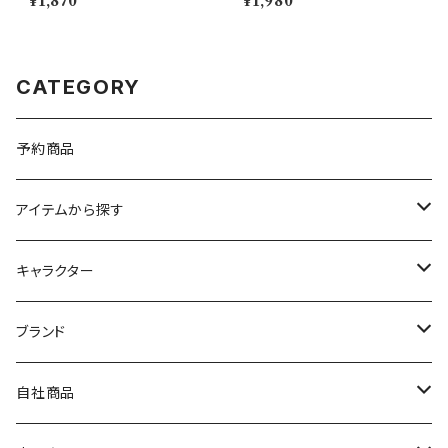
¥1,870
¥1,980
CATEGORY
予約商品
アイテムから探す
九谷焼
キャラクター
マグ＆カップ
ムーミン
ブランド
80th記念アイテム
プレート
MOOMIN ANIMATION
LA AMYS(エミーズ)
自社商品
リトルミイの日記念アイテム