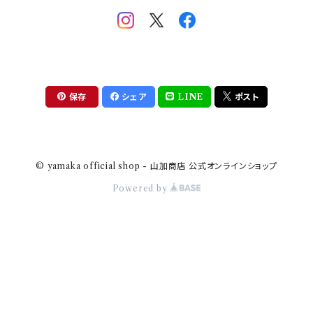
助六の日常
THE BEATLES(ザ・ビートルズ)
komon(コモン)
旅籠
コウペンちゃん
アニカ・ヒュエット
華日和
わんなり
ちびまる子ちゃんandクレヨンしんちゃん
【山加商店×yaeko】migratory bird
HAPPY DINING(ハッピーダイニング)
プラティコ
保存
シェア
LINE
ポスト
クレヨンしんちゃん
tissage(ティサージュ）
titto(チット)
© yamaka official shop - 山加商店 公式オンラインショップ
ハローキティ
結
Powered by
サンリオキャラクターズ
すずめ茶器
ちびまる子ちゃん
frill(フリル)
LINE CREATORS
honoka(ほのか）