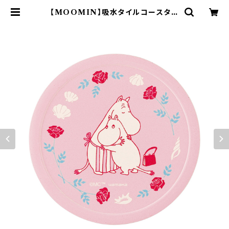
【MOOMIN】吸水タイルコースター
(ピンク)【MM18000】MM18001-3
46 | yamaka official shop -
山加商店 公式オンラインショップ