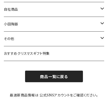
80th記念アイテム
プレート
MOOMIN ANIMATION
LA AMYS(エミーズ)
自社商品
リトルミイの日記念アイテム
ボウル
スヌーピー
LISA LARSON(リサラーソン)
ねこ企画
小田陶器
ガラスウェア
ピーターラビット
LAURA ASHLEY(ローラ アシュレイ)
Cecera(セセラ)
さざなみ
その他
カトラリー
ポケットモンスター
Finlayson(フィンレイソン)
CELEC(セレック)
吉祥
リサイクル食器
おすすめクリスマスギフト特集
お子様用食器
ちいかわ
日比谷花壇
ユニバーサルプレート
櫛目
商品一覧に戻る
その他
mofusand（モフサンド）
香蘭社
吉祥
メイメイウェア
最速新商品情報は 公式SNSアカウントをご確認ください。
mofsand×日比谷花壇
HANAE MORI(ハナエモリ)
隅切り重箱
SoSo(ソソ）