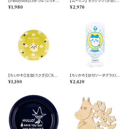
【Finlayson】13ボウル（レッド）
【ムーミン】 ビッグマグ（夕日）
【コロナ】
【MM3200】
¥1,980
¥2,970
【ちいかわ】豆皿(うさぎ)【CKW
【ちいかわ】台付ソーダグラス(ハ
20】CKW23-333
チワレ)【CKW40】CKW42-81
¥1,100
¥2,420
3