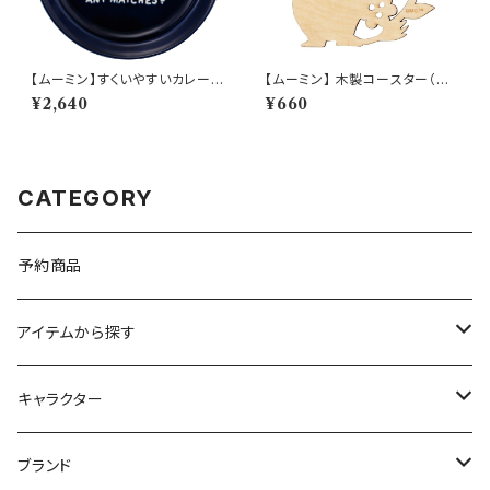
【ムーミン】すくいやすいカレー皿
【ムーミン】 木製コースター（ム
（スナフキン）【MM9000】MM
ーミン）【木製コースター】
¥2,640
¥660
9003-320
CATEGORY
予約商品
アイテムから探す
九谷焼
キャラクター
マグ＆カップ
ムーミン
ブランド