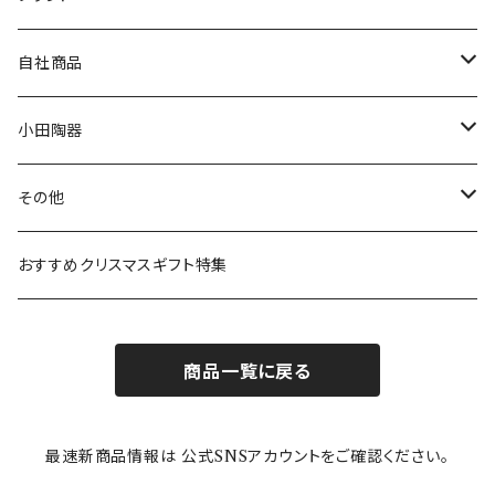
80th記念アイテム
プレート
MOOMIN ANIMATION
LA AMYS(エミーズ)
自社商品
リトルミイの日記念アイテム
ボウル
スヌーピー
LISA LARSON(リサラーソン)
ねこ企画
小田陶器
ガラスウェア
ピーターラビット
LAURA ASHLEY(ローラ アシュレイ)
Cecera(セセラ)
さざなみ
その他
カトラリー
ポケットモンスター
Finlayson(フィンレイソン)
CELEC(セレック)
吉祥
リサイクル食器
おすすめクリスマスギフト特集
お子様用食器
ちいかわ
日比谷花壇
ユニバーサルプレート
櫛目
商品一覧に戻る
その他
mofusand（モフサンド）
香蘭社
吉祥
メイメイウェア
最速新商品情報は 公式SNSアカウントをご確認ください。
mofsand×日比谷花壇
HANAE MORI(ハナエモリ)
隅切り重箱
SoSo(ソソ）