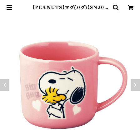
【PEANUTS】マグ(ハグ)【SN300
0】SN3001-11 | yamaka officia
l shop - 山加商店 公式オンライン
ショップ