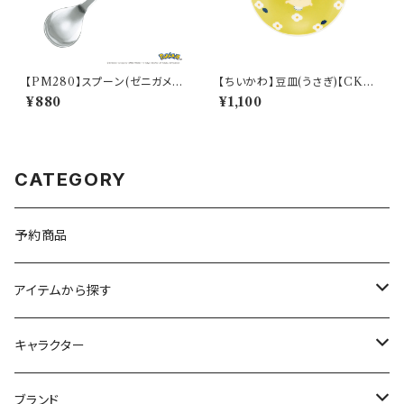
【PM280】スプーン(ゼニガメ)
【ちいかわ】豆皿(うさぎ)【CKW
【Daily Sketch】PM283-850
20】CKW23-333
¥880
¥1,100
CATEGORY
予約商品
アイテムから探す
九谷焼
キャラクター
マグ＆カップ
ムーミン
ブランド