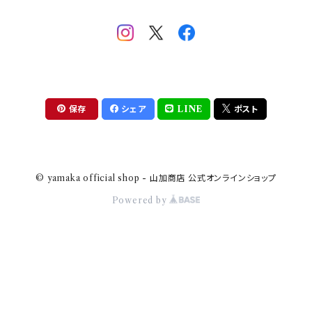
助六の日常
THE BEATLES(ザ・ビートルズ)
komon(コモン)
旅籠
コウペンちゃん
アニカ・ヒュエット
華日和
わんなり
ちびまる子ちゃんandクレヨンしんちゃん
【山加商店×yaeko】migratory bird
HAPPY DINING(ハッピーダイニング)
プラティコ
保存
シェア
LINE
ポスト
クレヨンしんちゃん
tissage(ティサージュ）
titto(チット)
© yamaka official shop - 山加商店 公式オンラインショップ
ハローキティ
結
Powered by
サンリオキャラクターズ
すずめ茶器
ちびまる子ちゃん
frill(フリル)