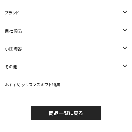
マグ＆カップ
ムーミン
ブランド
80th記念アイテム
プレート
MOOMIN ANIMATION
LA AMYS(エミーズ)
自社商品
リトルミイの日記念アイテム
ボウル
スヌーピー
LISA LARSON(リサラーソン)
ねこ企画
小田陶器
ガラスウェア
ピーターラビット
LAURA ASHLEY(ローラ アシュレイ)
Cecera(セセラ)
さざなみ
その他
カトラリー
ポケットモンスター
Finlayson(フィンレイソン)
CELEC(セレック)
吉祥
リサイクル食器
おすすめクリスマスギフト特集
お子様用食器
ちいかわ
日比谷花壇
ユニバーサルプレート
櫛目
商品一覧に戻る
その他
mofusand（モフサンド）
香蘭社
吉祥
メイメイウェア