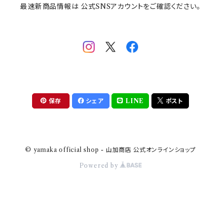
最速新商品情報は 公式SNSアカウントをご確認ください。
mofsand×日比谷花壇
HANAE MORI(ハナエモリ)
隅切り重箱
SoSo(ソソ）
助六の日常
THE BEATLES(ザ・ビートルズ)
komon(コモン)
旅籠
コウペンちゃん
アニカ・ヒュエット
華日和
わんなり
ちびまる子ちゃんandクレヨンしんちゃん
【山加商店×yaeko】migratory bird
HAPPY DINING(ハッピーダイニング)
プラティコ
保存
シェア
LINE
ポスト
クレヨンしんちゃん
tissage(ティサージュ）
titto(チット)
© yamaka official shop - 山加商店 公式オンラインショップ
ハローキティ
結
Powered by
サンリオキャラクターズ
すずめ茶器