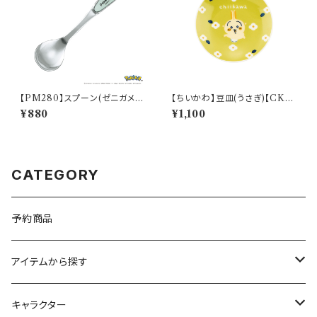
【PM280】スプーン(ゼニガメ)
【ちいかわ】豆皿(うさぎ)【CKW
【Daily Sketch】PM283-850
20】CKW23-333
¥880
¥1,100
CATEGORY
予約商品
アイテムから探す
九谷焼
キャラクター