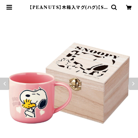
【PEANUTS】木箱入マグ(ハグ)【SN
3000】SN3001-11H | yamaka o
fficial shop - 山加商店 公式オン
ラインショップ