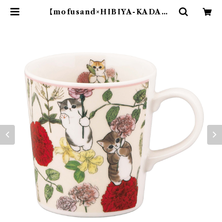
【mofusand×HIBIYA-KADAN】
マグ(ベージュ)【MFH10】MFH12-1
1 | yamaka official shop - 山
加商店 公式オンラインショップ