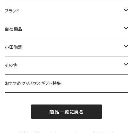
マグ＆カップ
ムーミン
ブランド
80th記念アイテム
プレート
MOOMIN ANIMATION
LA AMYS(エミーズ)
自社商品
リトルミイの日記念アイテム
ボウル
スヌーピー
LISA LARSON(リサラーソン)
ねこ企画
小田陶器
ガラスウェア
ピーターラビット
LAURA ASHLEY(ローラ アシュレイ)
Cecera(セセラ)
さざなみ
その他
カトラリー
ポケットモンスター
Finlayson(フィンレイソン)
CELEC(セレック)
吉祥
リサイクル食器
おすすめクリスマスギフト特集
お子様用食器
ちいかわ
日比谷花壇
ユニバーサルプレート
櫛目
商品一覧に戻る
その他
mofusand（モフサンド）
香蘭社
吉祥
メイメイウェア