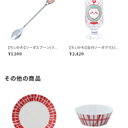
【ちいかわ】ソーダスプーン(うさ
【ちいかわ】台付ソーダグラス(ち
ぎ)【CKW40】CKW43-850
いかわ)【CKW40】CKW41-81
¥1,100
¥2,420
3
その他の商品