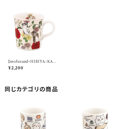
【mofusand×HIBIYA-KADA
N】マグ(ベージュ)【MFH10】M
¥2,200
FH12-11
同じカテゴリの商品