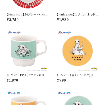
【Finlayson】24プレート（レッ
【Finlayson】13ボウル（レッド）
ド）【コロナ】
【コロナ】
¥2,750
¥1,980
【PM280】マグ(ゼニガメ)【Dail
【PM280】豆皿(ヒトカゲ)【Dail
y Sketch】PM283-11
y Sketch】PM282-333
¥1,870
¥990