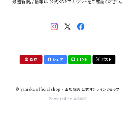
最速新商品情報は 公式SNSアカウントをご確認ください。
mofsand×日比谷花壇
HANAE MORI(ハナエモリ)
隅切り重箱
SoSo(ソソ）
助六の日常
THE BEATLES(ザ・ビートルズ)
komon(コモン)
旅籠
コウペンちゃん
アニカ・ヒュエット
華日和
わんなり
ちびまる子ちゃんandクレヨンしんちゃん
【山加商店×yaeko】migratory bird
HAPPY DINING(ハッピーダイニング)
プラティコ
保存
シェア
LINE
ポスト
クレヨンしんちゃん
tissage(ティサージュ）
titto(チット)
© yamaka official shop - 山加商店 公式オンラインショップ
ハローキティ
結
Powered by
サンリオキャラクターズ
すずめ茶器
ちびまる子ちゃん
frill(フリル)