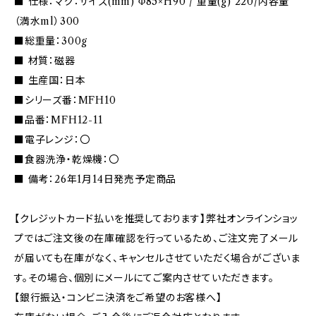
■ 仕様：マグ：サイズ(mm) Φ85×H90 / 重量(g) 220/内容量
（満水ml）300
■総重量：300g
■ 材質：磁器
■ 生産国：日本
■シリーズ番：MFH10
■品番：MFH12-11
■電子レンジ：〇
■食器洗浄・乾燥機：〇
■ 備考：26年1月14日発売予定商品
【クレジットカード払いを推奨しております】弊社オンラインショッ
プではご注文後の在庫確認を行っているため、ご注文完了メール
が届いても在庫がなく、キャンセルさせていただく場合がございま
す。その場合、個別にメールにてご案内させていただきます。
【銀行振込・コンビニ決済をご希望のお客様へ】