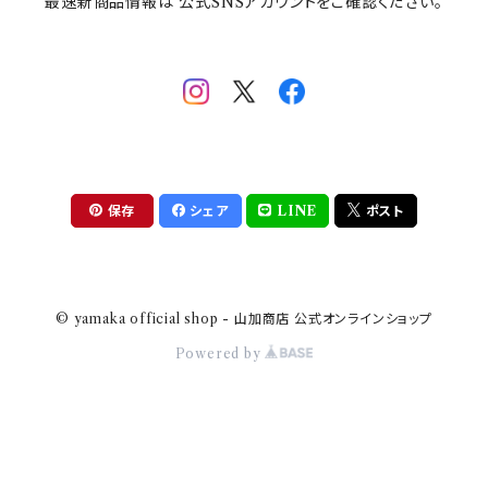
最速新商品情報は 公式SNSアカウントをご確認ください。
mofsand×日比谷花壇
HANAE MORI(ハナエモリ)
隅切り重箱
SoSo(ソソ）
助六の日常
THE BEATLES(ザ・ビートルズ)
komon(コモン)
旅籠
コウペンちゃん
アニカ・ヒュエット
華日和
わんなり
ちびまる子ちゃんandクレヨンしんちゃん
【山加商店×yaeko】migratory bird
HAPPY DINING(ハッピーダイニング)
プラティコ
保存
シェア
LINE
ポスト
クレヨンしんちゃん
tissage(ティサージュ）
titto(チット)
© yamaka official shop - 山加商店 公式オンラインショップ
ハローキティ
結
Powered by
サンリオキャラクターズ
すずめ茶器
ちびまる子ちゃん
frill(フリル)