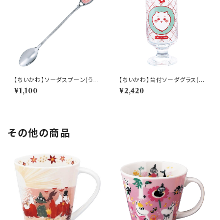
【ちいかわ】ソーダスプーン(うさ
【ちいかわ】台付ソーダグラス(ち
ぎ)【CKW40】CKW43-850
いかわ)【CKW40】CKW41-81
¥1,100
¥2,420
3
その他の商品