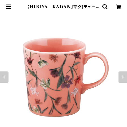
【HIBIYA KADAN】マグ(チューリ
ップ)【HBK10】HBK32-11 | yama
ka official shop - 山加商店 公
式オンラインショップ