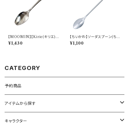
【MOOMIN】【Kirie(キリエ)】
【ちいかわ】ソーダスプーン(ちい
すくいやすいスプーン（ムーミン）
かわ)【CKW40】CKW41-850
¥1,430
¥1,100
【MM9000】MM9001-863
CATEGORY
予約商品
アイテムから探す
九谷焼
キャラクター