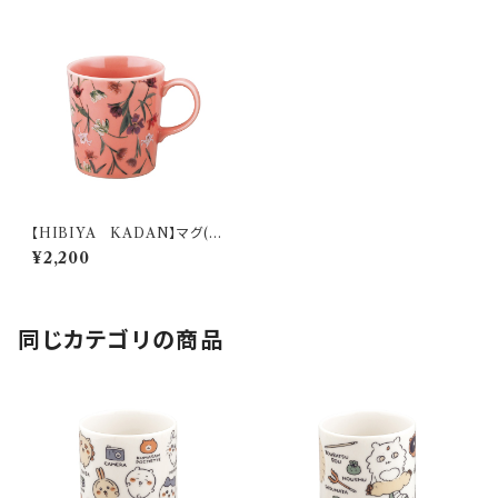
【HIBIYA KADAN】マグ(チ
ューリップ)【HBK10】HBK32-
¥2,200
11
同じカテゴリの商品