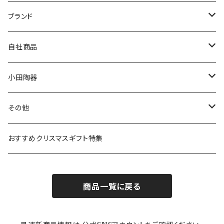
マグ＆カップ
ムーミン
ブランド
80th記念アイテム
プレート
MOOMIN ANIMATION
LA AMYS(エミーズ)
自社商品
リトルミイの日記念アイテム
ボウル
スヌーピー
LISA LARSON(リサラーソン)
ねこ企画
小田陶器
ガラスウェア
ピーターラビット
LAURA ASHLEY(ローラ アシュレイ)
Cecera(セセラ)
さざなみ
その他
カトラリー
ポケットモンスター
Finlayson(フィンレイソン)
CELEC(セレック)
吉祥
リサイクル食器
おすすめクリスマスギフト特集
お子様用食器
ちいかわ
日比谷花壇
ユニバーサルプレート
櫛目
商品一覧に戻る
その他
mofusand（モフサンド）
香蘭社
吉祥
メイメイウェア