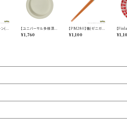
ーン(ゼ
【ユニバーサル多様深
【PM280】箸(ゼニガメ)
【Finl
ketch】
皿】【すくいやすいうつ
【Daily Sketch】PM2
ート（
¥1,760
¥1,100
¥1,1
わ】21cm ディーププレ
83-840
ート（ホワイト）【NB10】