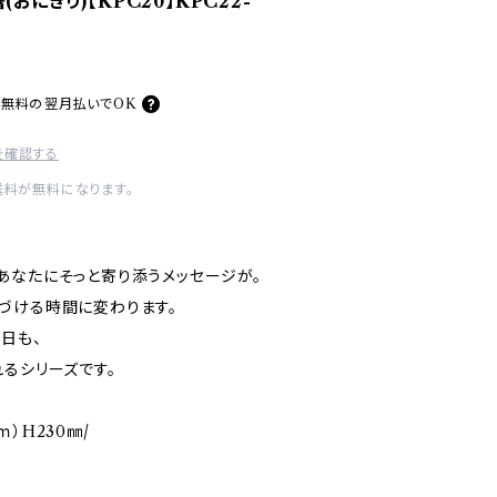
おにぎり)【KPC20】KPC22-
料無料の
翌月払いでOK
を確認する
送料が無料になります。
あなたにそっと寄り添うメッセージが。
づける時間に変わります。
日も、
るシリーズです。
）H230㎜/