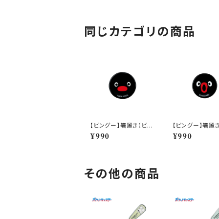
同じカテゴリの商品
【ピングー】箸置き（ピン
【ピングー】箸置
グー）【PG20】PG21-4
くりピングー）【P
¥990
¥990
02
PG24-402
その他の商品