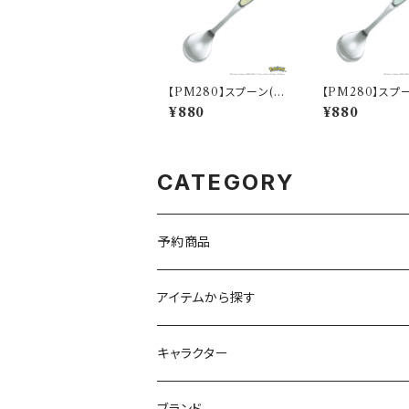
【PM280】スプーン(フ
【PM280】スプ
シギダネ)【Daily Sketc
ニガメ)【Daily S
¥880
¥880
h】PM281-850
PM283-850
CATEGORY
予約商品
アイテムから探す
九谷焼
キャラクター
マグ＆カップ
ムーミン
ブランド