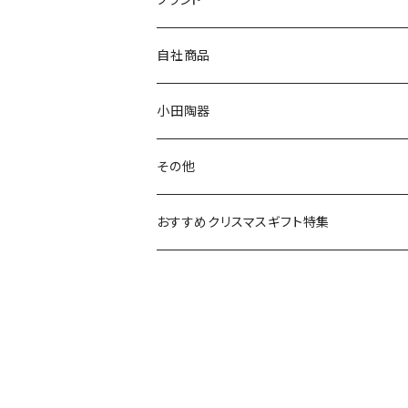
80th記念アイテム
プレート
MOOMIN ANIMATION
LA AMYS(エミーズ)
自社商品
リトルミイの日記念アイテム
ボウル
スヌーピー
LISA LARSON(リサラーソン)
ねこ企画
小田陶器
ガラスウェア
ピーターラビット
LAURA ASHLEY(ローラ アシュレイ)
Cecera(セセラ)
さざなみ
その他
カトラリー
ポケットモンスター
Finlayson(フィンレイソン)
CELEC(セレック)
吉祥
リサイクル食器
おすすめクリスマスギフト特集
お子様用食器
ちいかわ
日比谷花壇
ユニバーサルプレート
櫛目
その他
mofusand（モフサンド）
香蘭社
吉祥
メイメイウェア
mofsand×日比谷花壇
HANAE MORI(ハナエモリ)
隅切り重箱
SoSo(ソソ）