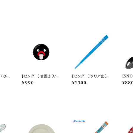
き（びっ
【ピングー】箸置き（いや
【ピングー】クリア箸（ピ
【SN
G20】
いやピングー）【PG20】
ングー）【PG20】PG21
スプー
¥990
¥1,100
¥88
PG25-402
-840
ー)【S
2-85