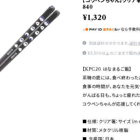
【コウペンちゃん】クリア箸(
840
¥1,320
なら
手数
別途送料がかかります。
送料
¥5,500以上のご注文で国内
【KPC20 はなまるご飯】
茶碗の底には、食べ終わった
食事の時間が、あなたを元気
がんばる日も、ちょっと疲れた
コウペンちゃんが応援してくれ
■仕様：クリア箸：サイズ（ｍｍ
■材質：メタクリル樹脂
■ 生産国：日本