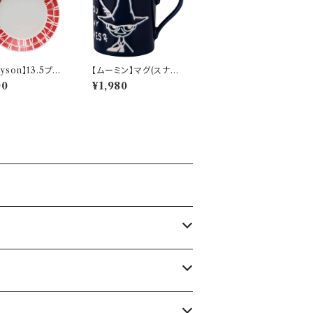
ayson】13.5プレ
【ムーミン】マグ(スナフ
レッド）【コロナ】
キン）【MM9000】M
00
¥1,980
M9003-11